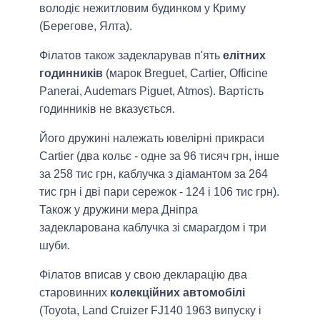
володіє нежитловим будинком у Криму
(Берегове, Ялта).
Філатов також задекларував п'ять
елітних
годинників
(марок Breguet, Cartier, Officine
Panerai, Audemars Piguet, Atmos). Вартість
годинників не вказується.
Його дружині належать ювелірні прикраси
Cartier (два кольє - одне за 96 тисяч грн, інше
за 258 тис грн, каблучка з діамантом за 264
тис грн і дві пари сережок - 124 і 106 тис грн).
Також у дружини мера Дніпра
задекларована каблучка зі смарагдом і три
шуби.
Філатов вписав у свою декларацію два
старовинних
колекційних автомобілі
(Toyota, Land Cruizer FJ140 1963 випуску і