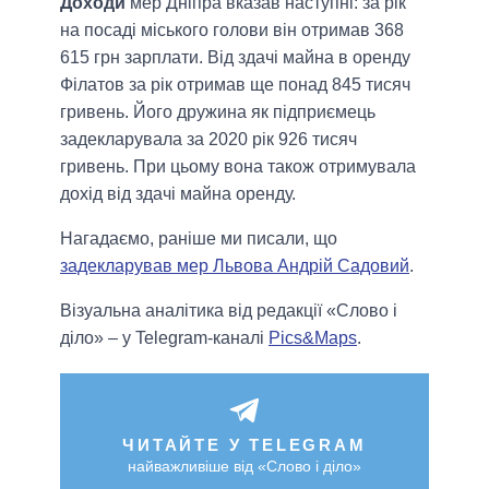
Доходи
мер Дніпра вказав наступні: за рік
на посаді міського голови він отримав 368
615 грн зарплати. Від здачі майна в оренду
Філатов за рік отримав ще понад 845 тисяч
гривень. Його дружина як підприємець
задекларувала за 2020 рік 926 тисяч
гривень. При цьому вона також отримувала
дохід від здачі майна оренду.
Нагадаємо, раніше ми писали, що
задекларував мер Львова Андрій Садовий
.
Візуальна аналітика від редакції «Слово і
діло» – у Telegram-каналі
Pics&Maps
.
ЧИТАЙТЕ У TELEGRAM
найважливіше від «Слово і діло»