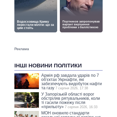
ІНШІ НОВИНИ ПОЛІТИКИ
Армія рф завдала ударів по 7
об'єктах Укрнафти, які
забезпечують видобуток нафти
та газу
7 серпня 2026, 17:38
У Запорізькій області ворог
обстріляв рятувальників, коли
ті гасили пожежу після
«прильоту»
7 серпня 2026, 16:33
МОН оновило стандарти