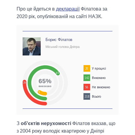
Про це йдеться в
декларації
Філатова за
2020 рік, опублікованій на сайті НАЗК.
Борис Філатов
Міський голова Дніпра
У процесі
20
65
Виконано
142
65%
26
виконано
Не виконано
56
9
Всього
218
З
об'єктів нерухомості
Філатов вказав, що
з 2004 року володіє квартирою у Дніпрі