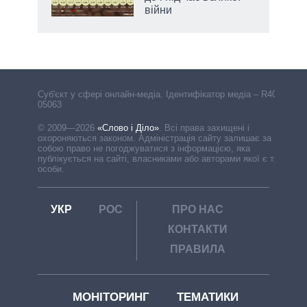
війни
Cуб'єкт у сфері онлайн-медіа. Ідентифікатор медіа – R40-
05063
© 2009—2026
«Слово і Діло»
.
Всі права захищені і
охороняються законом. Адміністрація сайту залишає за
собою право не погоджуватися з інформацією, яка
публікується на сайті, власниками або авторами якої є треті
особи.
УКР
РОС
ПРО НАС
КОНТАКТИ
ПРАВИЛА
МОНІТОРИНГ
ТЕМАТИКИ