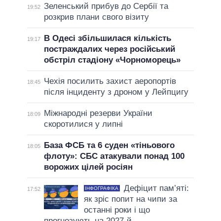
Зеленський прибув до Сербії та
19:52
розкрив плани свого візиту
В Одесі збільшилася кількість
19:17
постраждалих через російський
обстріл стадіону «Чорноморець»
Чехія посилить захист аеропортів
18:45
після інциденту з дроном у Лейпцигу
Міжнародні резерви України
18:09
скоротилися у липні
База ФСБ та 6 суден «тіньового
18:05
флоту»: СБС атакували понад 100
ворожих цілей росіян
Дефіцит пам’яті:
ІНФОГРАФІКА
17:52
як зріс попит на чипи за
останні роки і що
прогнозують на 2027-й