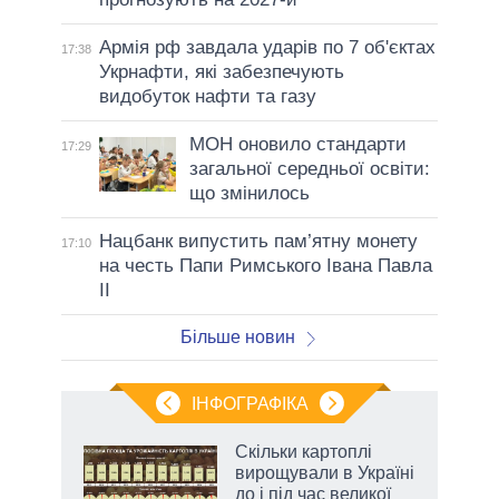
Армія рф завдала ударів по 7 об'єктах
17:38
Укрнафти, які забезпечують
видобуток нафти та газу
МОН оновило стандарти
17:29
загальної середньої освіти:
що змінилось
Нацбанк випустить пам’ятну монету
17:10
на честь Папи Римського Івана Павла
II
Більше новин
ІНФОГРАФІКА
Скільки картоплі
 за
вирощували в Україні
асть
до і під час великої