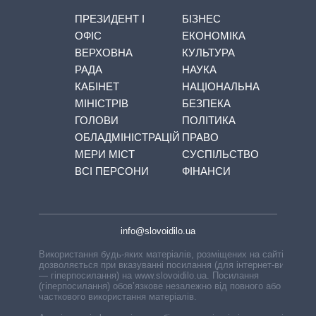
ПРЕЗИДЕНТ І
БІЗНЕС
ОФІС
ЕКОНОМІКА
ВЕРХОВНА
КУЛЬТУРА
РАДА
НАУКА
КАБІНЕТ
НАЦІОНАЛЬНА
МІНІСТРІВ
БЕЗПЕКА
ГОЛОВИ
ПОЛІТИКА
ОБЛАДМІНІСТРАЦІЙ
ПРАВО
МЕРИ МІСТ
СУСПІЛЬСТВО
ВСІ ПЕРСОНИ
ФІНАНСИ
info@slovoidilo.ua
Використання будь-яких матеріалів, розміщених на сайті,
дозволяється при вказуванні посилання (для інтернет-видань
— гіперпосилання) на www.slovoidilo.ua. Посилання
(гіперпосилання) обов’язкове незалежно від повного або
часткового використання матеріалів.