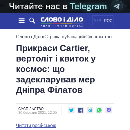
УКР
РОС
НОВИНИ
Слово і Діло
›
Стрічка публікацій
›
Суспільство
Прикраси Cartier,
ОБIЦЯНКИ
СТРІЧКА
ПОЛІТИКА
вертоліт і квиток у
ПОДІЇ
ЕКОНОМІКА
ПОЛIТИКИ
космос: що
СТАТТІ
СУСПІЛЬСТВО
ІНФОГРАФІКА
ДУМКИ
СВІТ
УСІ ПОЛІТИКИ
задекларував мер
ОГЛЯДИ
ПРЕЗИДЕНТ І ОФІС
Дніпра Філатов
ВІДЕО
ДАЙДЖЕСТИ
ВЕРХОВНА РАДА
ПІДТРИМАТИ
КАБІНЕТ МІНІСТРІВ
ГОЛОВИ ОБЛАДМІНІСТРАЦІЙ
СУСПІЛЬСТВО
ПОРІВНЯННЯ ПОЛІТИКІВ
30 березня 2021, 12:05
МЕРИ МІСТ
Читати російською
ВСІ ПЕРСОНИ