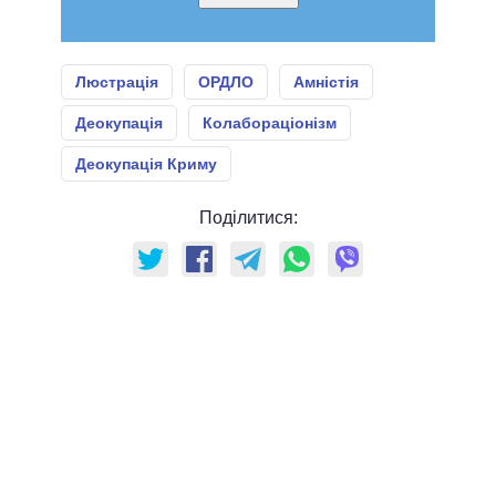
Люстрація
ОРДЛО
Амністія
Деокупація
Колабораціонізм
Деокупація Криму
Поділитися: