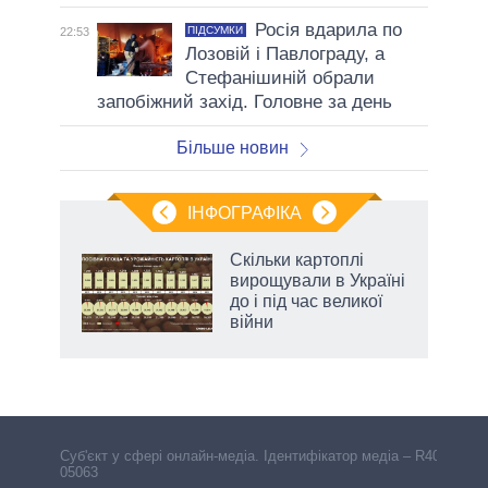
Росія вдарила по
ПІДСУМКИ
22:53
Лозовій і Павлограду, а
Стефанішиній обрали
запобіжний захід. Головне за день
Більше новин
ІНФОГРАФІКА
Скільки картоплі
ть
вирощували в Україні
до і під час великої
війни
Cуб'єкт у сфері онлайн-медіа. Ідентифікатор медіа – R40-
05063