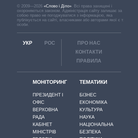
© 2009—2026
«Слово і Діло»
.
Всі права захищені і
охороняються законом. Адміністрація сайту залишає за
собою право не погоджуватися з інформацією, яка
публікується на сайті, власниками або авторами якої є треті
особи.
УКР
РОС
ПРО НАС
КОНТАКТИ
ПРАВИЛА
МОНІТОРИНГ
ТЕМАТИКИ
ПРЕЗИДЕНТ І
БІЗНЕС
ОФІС
ЕКОНОМІКА
ВЕРХОВНА
КУЛЬТУРА
РАДА
НАУКА
КАБІНЕТ
НАЦІОНАЛЬНА
МІНІСТРІВ
БЕЗПЕКА