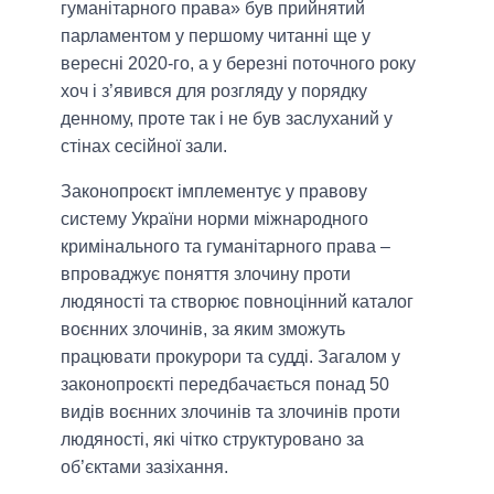
гуманітарного права» був прийнятий
парламентом у першому читанні ще у
вересні 2020-го, а у березні поточного року
хоч і з’явився для розгляду у порядку
денному, проте так і не був заслуханий у
стінах сесійної зали.
Законопроєкт імплементує у правову
систему України норми міжнародного
кримінального та гуманітарного права –
впроваджує поняття злочину проти
людяності та створює повноцінний каталог
воєнних злочинів, за яким зможуть
працювати прокурори та судді. Загалом у
законопроєкті передбачається понад 50
видів воєнних злочинів та злочинів проти
людяності, які чітко структуровано за
об’єктами зазіхання.