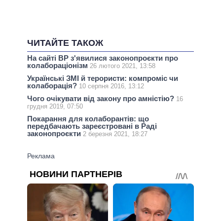
ЧИТАЙТЕ ТАКОЖ
На сайті ВР з'явилися законопроєкти про
колабораціонізм
26 лютого 2021, 13:58
Українські ЗМІ й терористи: компроміс чи
колаборація?
10 серпня 2016, 13:12
Чого очікувати від закону про амністію?
16
грудня 2019, 07:50
Покарання для колаборантів: що
передбачають зареєстровані в Раді
законопроєкти
2 березня 2021, 18:27