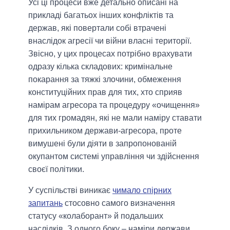
Усі ці процеси вже детально описані на
прикладі багатьох інших конфліктів та
держав, які повертали собі втрачені
внаслідок агресії чи війни власні території.
Звісно, у цих процесах потрібно врахувати
одразу кілька складових: кримінальне
покарання за тяжкі злочини, обмеження
конституційних прав для тих, хто сприяв
намірам агресора та процедуру «очищення»
для тих громадян, які не мали наміру ставати
прихильником держави-агресора, проте
вимушені були діяти в запропонованій
окупантом системі управління чи здійснення
своєї політики.
У суспільстві виникає
чимало спірних
запитань
стосовно самого визначення
статусу «колаборант» й подальших
наслідків. З одного боку – наміри держави