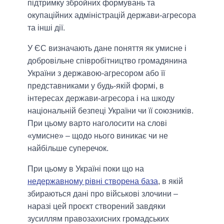
підтримку збройних формувань та
окупаційних адміністрацій держави-агресора
та інші дії.
У ЄС визначають дане поняття як умисне і
добровільне співробітництво громадянина
України з державою-агресором або її
представниками у будь-якій формі, в
інтересах держави-агресора і на шкоду
національній безпеці України чи її союзників.
При цьому варто наголосити на слові
«умисне» ‒ щодо нього виникає чи не
найбільше суперечок.
При цьому в Україні поки що на
недержавному рівні створена база
, в якій
збираються дані про військові злочини –
наразі цей проєкт створений завдяки
зусиллям правозахисних громадських