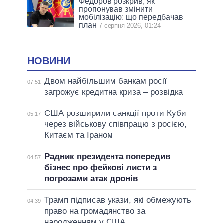
Федоров розкрив, як
пропонував змінити
мобілізацію: що передбачав
план
7 серпня 2026, 01:24
НОВИНИ
Двом найбільшим банкам росії
07:51
загрожує кредитна криза – розвідка
США розширили санкції проти Куби
05:17
через військову співпрацю з росією,
Китаєм та Іраном
Радник президента попередив
04:57
бізнес про фейкові листи з
погрозами атак дронів
Трамп підписав укази, які обмежують
04:39
право на громадянство за
народженням у США