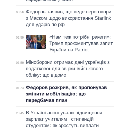
Федоров заявив, що веде переговори
03:56
з Маском щодо використання Starlink
для ударів по рф
«Нам теж потрібні ракети»:
02:59
Трамп прокоментував запит
України на Patriot
Міноборони отримає дані українців з
01:59
податкової для звірки військового
обліку: що відомо
Федоров розкрив, як пропонував
01:24
змінити мобілізацію: що
передбачав план
В Україні анонсували підвищення
23:45
зарплат учителям і стипендій
студентам: як зростуть виплати