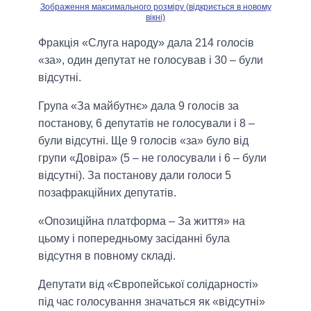
Зображення максимального розміру (відкриється в новому
вікні)
Фракція «Слуга народу» дала 214 голосів
«за», один депутат не голосував і 30 – були
відсутні.
Група «За майбутнє» дала 9 голосів за
постанову, 6 депутатів не голосували і 8 –
були відсутні. Ще 9 голосів «за» було від
групи «Довіра» (5 – не голосували і 6 – були
відсутні). За постанову дали голоси 5
позафракційних депутатів.
«Опозиційна платформа – За життя» на
цьому і попередньому засіданні була
відсутня в повному складі.
Депутати від «Європейської солідарності»
під час голосування значаться як «відсутні»