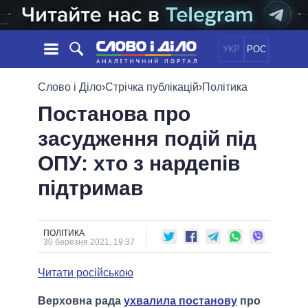
УКР
РОС
НОВИНИ
Слово і Діло
›
Стрічка публікацій
›
Політика
Постанова про
ОБIЦЯНКИ
СТРІЧКА
ПОЛІТИКА
засудження подій під
ПОДІЇ
ЕКОНОМІКА
ПОЛIТИКИ
ОПУ: хто з нардепів
СТАТТІ
СУСПІЛЬСТВО
ІНФОГРАФІКА
ДУМКИ
СВІТ
УСІ ПОЛІТИКИ
підтримав
ОГЛЯДИ
ПРЕЗИДЕНТ І ОФІС
ВІДЕО
ДАЙДЖЕСТИ
ВЕРХОВНА РАДА
ПОЛІТИКА
ПІДТРИМАТИ
КАБІНЕТ МІНІСТРІВ
30 березня 2021, 19:37
ГОЛОВИ ОБЛАДМІНІСТРАЦІЙ
ПОРІВНЯННЯ ПОЛІТИКІВ
Читати російською
МЕРИ МІСТ
ВСІ ПЕРСОНИ
Верховна рада
ухвалила постанову
про