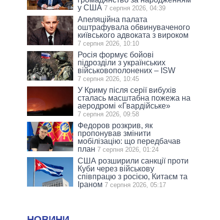
у США
7 серпня 2026, 04:39
Апеляційна палата
оштрафувала обвинуваченого
київського адвоката з вироком
7 серпня 2026, 10:10
Росія формує бойові
підрозділи з українських
військовополонених – ISW
7 серпня 2026, 10:45
У Криму після серії вибухів
сталась масштабна пожежа на
аеродромі «Гвардійське»
7 серпня 2026, 09:58
Федоров розкрив, як
пропонував змінити
мобілізацію: що передбачав
план
7 серпня 2026, 01:24
США розширили санкції проти
Куби через військову
співпрацю з росією, Китаєм та
Іраном
7 серпня 2026, 05:17
НОВИНИ