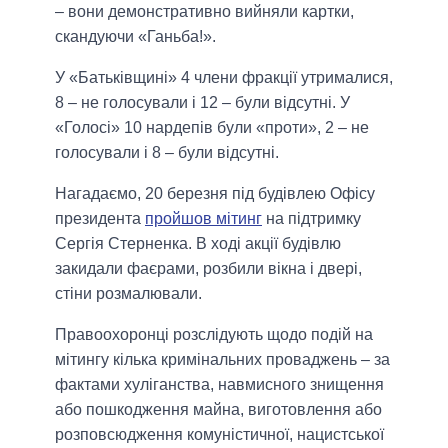
– вони демонстративно вийняли картки,
скандуючи «Ганьба!».
У «Батьківщині» 4 члени фракції утрималися,
8 – не голосували і 12 – були відсутні. У
«Голосі» 10 нардепів були «проти», 2 – не
голосували і 8 – були відсутні.
Нагадаємо, 20 березня під будівлею Офісу
президента
пройшов мітинг
на підтримку
Сергія Стерненка. В ході акції будівлю
закидали фаєрами, розбили вікна і двері,
стіни розмалювали.
Правоохоронці розслідують щодо подій на
мітингу кілька кримінальних проваджень – за
фактами хуліганства, навмисного знищення
або пошкодження майна, виготовлення або
розповсюдження комуністичної, нацистської