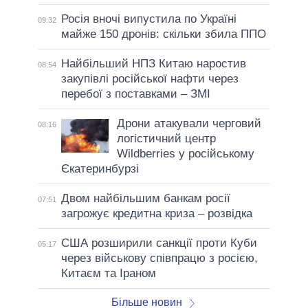
Росія вночі випустила по Україні
09:32
майже 150 дронів: скільки збила ППО
Найбільший НПЗ Китаю наростив
08:54
закупівлі російської нафти через
перебої з поставками – ЗМІ
Дрони атакували черговий
08:16
логістичний центр
Wildberries у російському
Єкатеринбурзі
Двом найбільшим банкам росії
07:51
загрожує кредитна криза – розвідка
США розширили санкції проти Куби
05:17
через військову співпрацю з росією,
Китаєм та Іраном
Більше новин