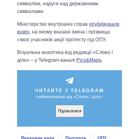
символіки, наруги над державними
символами.
Міністерство внутрішніх справ
опублікувало
відео
, на якому вказані імена і прізвища
сімох учасників акції протесту під ОПУ.
Візуальна аналітика від редакції «Слово і
діло» – у Telegram-каналі
Pics&Maps
.
ЧИТАЙТЕ У TELEGRAM
найважливіше від «Слово і діло»
Підписатися
Верховна рада
Протести
ОПУ