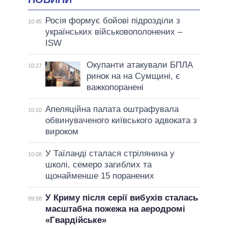
Росія формує бойові підрозділи з
10:45
українських військовополонених –
ISW
Окупанти атакували БПЛА
10:27
ринок на на Сумщині, є
важкопоранені
Апеляційна палата оштрафувала
10:10
обвинуваченого київського адвоката з
вироком
У Таїланді сталася стрілянина у
10:08
школі, семеро загиблих та
щонайменше 15 поранених
У Криму після серії вибухів сталась
09:58
масштабна пожежа на аеродромі
«Гвардійське»