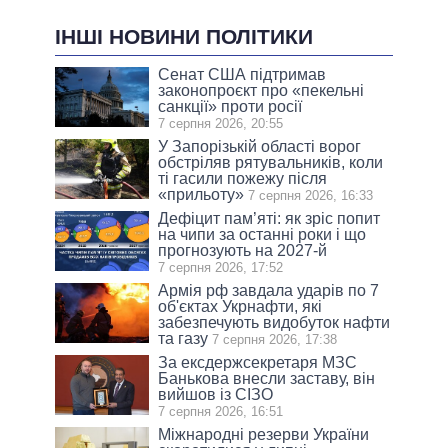
ІНШІ НОВИНИ ПОЛІТИКИ
Сенат США підтримав
законопроєкт про «пекельні
санкції» проти росії
7 серпня 2026, 20:55
У Запорізькій області ворог
обстріляв рятувальників, коли
ті гасили пожежу після
«прильоту»
7 серпня 2026, 16:33
Дефіцит пам’яті: як зріс попит
на чипи за останні роки і що
прогнозують на 2027-й
7 серпня 2026, 17:52
Армія рф завдала ударів по 7
об'єктах Укрнафти, які
забезпечують видобуток нафти
та газу
7 серпня 2026, 17:38
За ексдержсекретаря МЗС
Банькова внесли заставу, він
вийшов із СІЗО
7 серпня 2026, 16:51
Міжнародні резерви України