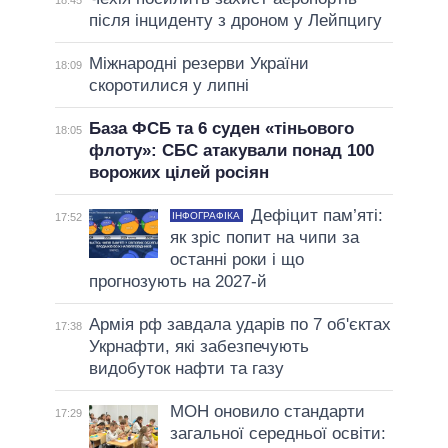
18:45
після інциденту з дроном у Лейпцигу
Міжнародні резерви України
18:09
скоротилися у липні
База ФСБ та 6 суден «тіньового
18:05
флоту»: СБС атакували понад 100
ворожих цілей росіян
Дефіцит пам’яті:
ІНФОГРАФІКА
17:52
як зріс попит на чипи за
останні роки і що
прогнозують на 2027-й
Армія рф завдала ударів по 7 об'єктах
17:38
Укрнафти, які забезпечують
видобуток нафти та газу
МОН оновило стандарти
17:29
загальної середньої освіти: