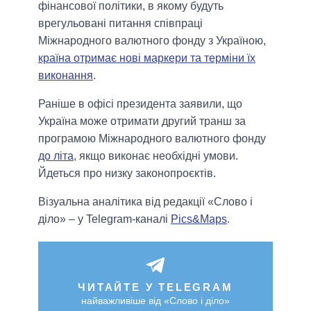
фінансової політики, в якому будуть
врегульовані питання співпраці
Міжнародного валютного фонду з Україною,
країна отримає нові маркери та терміни їх
виконання
.
Раніше в офісі президента заявили, що
Україна може отримати другий транш за
програмою Міжнародного валютного фонду
до літа
, якщо виконає необхідні умови.
Йдеться про низку законопроєктів.
Візуальна аналітика від редакції «Слово і
діло» – у Telegram-каналі
Pics&Maps
.
ЧИТАЙТЕ У TELEGRAM
найважливіше від «Слово і діло»