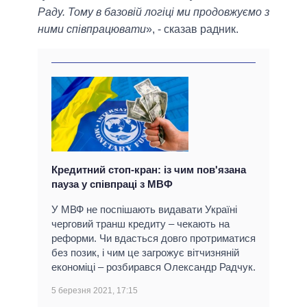
Раду. Тому в базовій логіці ми продовжуємо з
ними співпрацювати
», - сказав радник.
Кредитний стоп-кран: із чим пов'язана
пауза у співпраці з МВФ
У МВФ не поспішають видавати Україні
черговий транш кредиту – чекають на
реформи. Чи вдасться довго протриматися
без позик, і чим це загрожує вітчизняній
економіці – розбирався Олександр Радчук.
5 березня 2021, 17:15