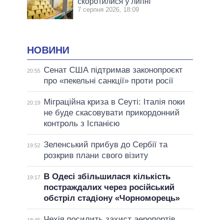
скоротилися у липні
7 серпня 2026, 18:09
НОВИНИ
Сенат США підтримав законопроєкт
20:55
про «пекельні санкції» проти росії
Міграційна криза в Сеуті: Італія поки
20:19
не буде скасовувати прикордонний
контроль з Іспанією
Зеленський прибув до Сербії та
19:52
розкрив плани свого візиту
В Одесі збільшилася кількість
19:17
постраждалих через російський
обстріл стадіону «Чорноморець»
Чехія посилить захист аеропортів