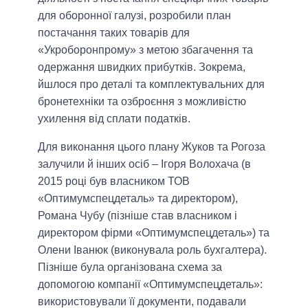
для оборонної галузі, розробили план
постачання таких товарів для
«Укроборонпрому» з метою збагачення та
одержання швидких прибутків. Зокрема,
йшлося про деталі та комплектувальних для
бронетехніки та озброєння з можливістю
ухилення від сплати податків.
Для виконання цього плану Жуков та Рогоза
залучили й інших осіб – Ігоря Волохача (в
2015 році був власником ТОВ
«Оптимумспецдеталь» та директором),
Романа Чубу (пізніше став власником і
директором фірми «Оптимумспецдеталь») та
Олени Іванюк (виконувала роль бухгалтера).
Пізніше була організована схема за
допомогою компанії «Оптимумспецдеталь»:
використовували її документи, подавали