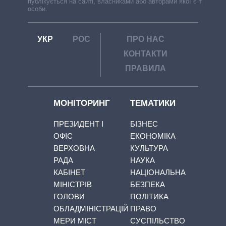
публікується на сайті, власниками або авторами якої є треті
особи.
УКР
РОС
ПРО НАС
КОНТАКТИ
ПРАВИЛА
МОНІТОРИНГ
ТЕМАТИКИ
ПРЕЗИДЕНТ І
БІЗНЕС
ОФІС
ЕКОНОМІКА
ВЕРХОВНА
КУЛЬТУРА
РАДА
НАУКА
КАБІНЕТ
НАЦІОНАЛЬНА
МІНІСТРІВ
БЕЗПЕКА
ГОЛОВИ
ПОЛІТИКА
ОБЛАДМІНІСТРАЦІЙ
ПРАВО
МЕРИ МІСТ
СУСПІЛЬСТВО