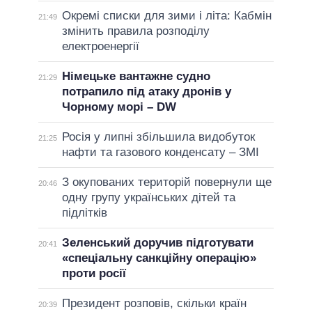
Окремі списки для зими і літа: Кабмін
21:49
змінить правила розподілу
електроенергії
Німецьке вантажне судно
21:29
потрапило під атаку дронів у
Чорному морі – DW
Росія у липні збільшила видобуток
21:25
нафти та газового конденсату – ЗМІ
З окупованих територій повернули ще
20:46
одну групу українських дітей та
підлітків
Зеленський доручив підготувати
20:41
«спеціальну санкційну операцію»
проти росії
Президент розповів, скільки країн
20:39