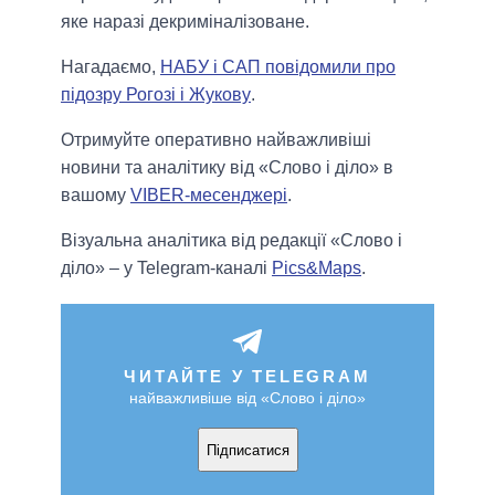
яке наразі декриміналізоване.
Нагадаємо,
НАБУ і САП повідомили про
підозру Рогозі і Жукову
.
Отримуйте оперативно найважливіші
новини та аналітику від «Слово і діло» в
вашому
VIBER-месенджері
.
Візуальна аналітика від редакції «Слово і
діло» – у Telegram-каналі
Pics&Maps
.
ЧИТАЙТЕ У TELEGRAM
найважливіше від «Слово і діло»
Підписатися