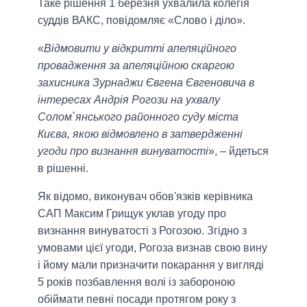
Таке рішення 1 березня ухвалила колегія
суддів ВАКС, повідомляє «Слово і діло».
«
Відмовити у відкритті апеляційного
провадження за апеляційною скаргою
захисника Зурнаджи Євгена Євгеновича в
інтересах Андрія Рогози на ухвалу
Солом`янського районного суду міста
Києва, якою відмовлено в затвердженні
угоди про визнання винуватості
», – йдеться
в рішенні.
Як відомо, виконувач обов'язків керівника
САП Максим Грищук уклав угоду про
визнання винуватості з Рогозою. Згідно з
умовами цієї угоди, Рогоза визнав свою вину
і йому мали призначити покарання у вигляді
5 років позбавлення волі із забороною
обіймати певні посади протягом року з