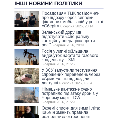
ІНШІ НОВИНИ ПОЛІТИКИ
Посадовцям ТЦК повідомили
про підозру через випадки
фіктивних мобілізацій у реєстрі
«Оберіг»
6 серпня 2026, 20:14
Зеленський доручив
підготувати «спеціальну
санкційну операцію» проти
росії
6 серпня 2026, 20:41
Росія у липні збільшила
видобуток нафти та газового
конденсату – ЗМІ
6 серпня 2026, 21:25
У ЗСУ запустили тестування
спрощених переведень через
«Армія+»: які підрозділи
доступні
6 серпня 2026, 18:54
Німецьке вантажне судно
потрапило під атаку дронів у
Чорному морі – DW
6 серпня 2026, 21:29
Окремі списки для зими і літа:
Кабмін змінить правила
розподілу електроенергії