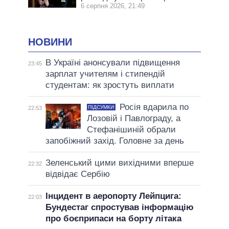
6 серпня 2026, 21:49
НОВИНИ
В Україні анонсували підвищення
23:45
зарплат учителям і стипендій
студентам: як зростуть виплати
Росія вдарила по
ПІДСУМКИ
22:53
Лозовій і Павлограду, а
Стефанішиній обрали
запобіжний захід. Головне за день
Зеленський цими вихідними вперше
22:32
відвідає Сербію
Інцидент в аеропорту Лейпцига:
22:03
Бундестаг спростував інформацію
про боєприпаси на борту літака