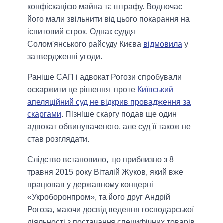
конфіскацією майна та штрафу. Водночас
його мали звільнити від цього покарання на
іспитовий строк. Однак суддя
Солом'янського райсуду Києва
відмовила
у
затвердженні угоди.
Раніше САП і адвокат Рогози спробували
оскаржити це рішення, проте
Київський
апеляційний суд не відкрив провадження за
скаргами
. Пізніше скаргу подав ще один
адвокат обвинуваченого, але суд її також не
став розглядати.
Слідство встановило, що приблизно з 8
травня 2015 року Віталій Жуков, який вже
працював у державному концерні
«Укроборонпром», та його друг Андрій
Рогоза, маючи досвід ведення господарської
діяльності з постачання специфічних товарів