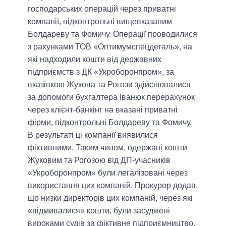
господарських операцій через приватні
компанії, підконтрольні вищевказаним
Болдареву та Фомичу. Операції проводилися
з рахунками ТОВ «Оптимумспецдеталь», на
які надходили кошти від державних
підприємств з ДК «Укроборонпром», за
вказівкою Жукова та Рогози здійснювалися
за допомоги бухгалтера Іванюк перерахунок
через клієнт-банкінг на вказані приватні
фірми, підконтрольні Болдареву та Фомичу.
В результаті ці компанії виявилися
фіктивними. Таким чином, одержані кошти
Жуковим та Рогозою від ДП-учасників
«Укроборонпром» були легалізовані через
використання цих компаній. Прокурор додав,
що низки директорів цих компаній, через які
«відмивалися» кошти, були засуджені
вироками судів за фіктивне підприємництво,