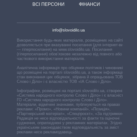
ВСІ ПЕРСОНИ
ФІНАНСИ
info@slovoidilo.ua
Використання будь-яких матеріалів, розміщених на сайті,
дозволяється при вказуванні посилання (для інтернет-видань
— гіперпосилання) на www.slovoidilo.ua. Посилання
(гіперпосилання) обов’язкове незалежно від повного або
часткового використання матеріалів.
Аналітична інформація про обіцянки політиків і чиновників,
що розміщені на порталі slovoidilo.ua, а також інформація про
стан виконання цих обіцянок, зібрана й опрацьована ТОВ «ІА
Слово і Діло» і є власністю ТОВ «ІА Слово і Діло».
Інфографіки, розміщені на порталі slovoidilo.ua, створені ГО
«Система народного контролю Слово і Діло» і є власністю
ГО «Система народного контролю Слово і Діло».
Матеріали, відмічені значками, публікуються на правах
реклами: «Промо», «Новини компаній», «Позиція»,
«Партнерський матеріал», «Спецпроєкт», «За підтримки».
Редакція не несе відповідальності за факти та оціночні
судження, оприлюднені у рекламних матеріалах. Згідно з
українським законодавством відповідальність за зміст
реклами несе рекламодавець.