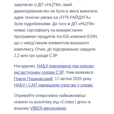
закупівлю із ДП «НЦТМ», який
держпідприємство не було в змозі виконати,
адже технічні умови на «ПТК РАЙДУГА»
були підробленими. До того ж ДП «НЦТМ»
немає сертифікату на використання
програмних продуктів ArcGIS компанії ESRI,
що є невід`ємним елементом вказаного
комплексу. Отже, дії підозрюваних завдали
2,2 млн грн шкоди СЗР.
Нагадаємо,
НАБУ повідомило про підозру
ексзаступнику голови СЗР
. Ним виявився
Павло Пашковський
. 17 квітня 2020 року
НАБУ і САП завершили слідство у справі
.
Отримуйте оперативно найважливіші
новини та аналітику від «Слово і діло» в
вашому
VIBER-месенджері
.