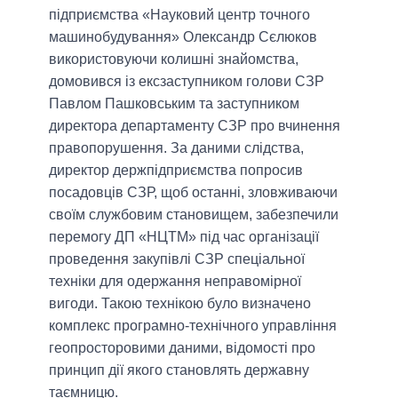
підприємства «Науковий центр точного
машинобудування» Олександр Сєлюков
використовуючи колишні знайомства,
домовився із ексзаступником голови СЗР
Павлом Пашковським та заступником
директора департаменту СЗР про вчинення
правопорушення. За даними слідства,
директор держпідприємства попросив
посадовців СЗР, щоб останні, зловживаючи
своїм службовим становищем, забезпечили
перемогу ДП «НЦТМ» під час організації
проведення закупівлі СЗР спеціальної
техніки для одержання неправомірної
вигоди. Такою технікою було визначено
комплекс програмно-технічного управління
геопросторовими даними, відомості про
принцип дії якого становлять державну
таємницю.