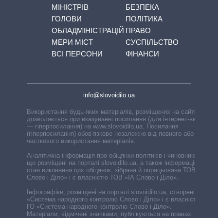
МІНІСТРІВ
БЕЗПЕКА
ГОЛОВИ
ПОЛІТИКА
ОБЛАДМІНІСТРАЦІЙ
ПРАВО
МЕРИ МІСТ
СУСПІЛЬСТВО
ВСІ ПЕРСОНИ
ФІНАНСИ
info@slovoidilo.ua
Використання будь-яких матеріалів, розміщених на сайті,
дозволяється при вказуванні посилання (для інтернет-видань
— гіперпосилання) на www.slovoidilo.ua. Посилання
(гіперпосилання) обов’язкове незалежно від повного або
часткового використання матеріалів.
Аналітична інформація про обіцянки політиків і чиновників,
що розміщені на порталі slovoidilo.ua, а також інформація про
стан виконання цих обіцянок, зібрана й опрацьована ТОВ «ІА
Слово і Діло» і є власністю ТОВ «ІА Слово і Діло».
Інфографіки, розміщені на порталі slovoidilo.ua, створені ГО
«Система народного контролю Слово і Діло» і є власністю
ГО «Система народного контролю Слово і Діло».
Матеріали, відмічені значками, публікуються на правах