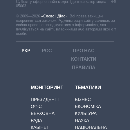
Cуб'єкт у сфері онлайн-медіа. Ідентифікатор медіа – R40-
05063
© 2009—2026
«Слово і Діло»
.
Всі права захищені і
охороняються законом. Адміністрація сайту залишає за
собою право не погоджуватися з інформацією, яка
публікується на сайті, власниками або авторами якої є треті
особи.
УКР
РОС
ПРО НАС
КОНТАКТИ
ПРАВИЛА
МОНІТОРИНГ
ТЕМАТИКИ
ПРЕЗИДЕНТ І
БІЗНЕС
ОФІС
ЕКОНОМІКА
ВЕРХОВНА
КУЛЬТУРА
РАДА
НАУКА
КАБІНЕТ
НАЦІОНАЛЬНА