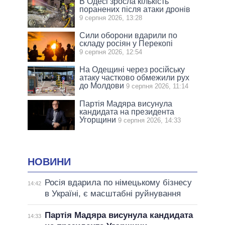
В Одесі зросла кількість
поранених після атаки дронів
9 серпня 2026, 13:28
Сили оборони вдарили по
складу росіян у Перекопі
9 серпня 2026, 12:54
На Одещині через російську
атаку частково обмежили рух
до Молдови
9 серпня 2026, 11:14
Партія Мадяра висунула
кандидата на президента
Угорщини
9 серпня 2026, 14:33
НОВИНИ
Росія вдарила по німецькому бізнесу
14:42
в Україні, є масштабні руйнування
Партія Мадяра висунула кандидата
14:33