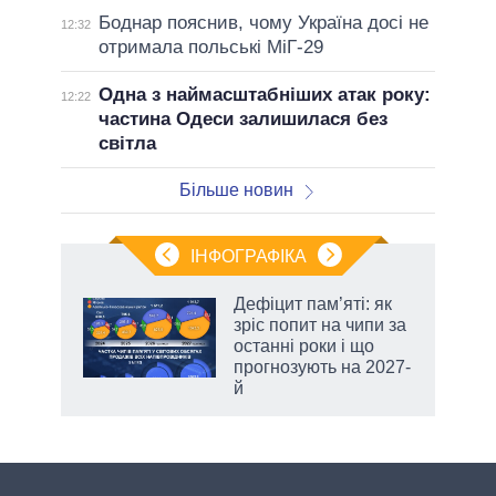
Боднар пояснив, чому Україна досі не
12:32
отримала польські МіГ-29
Одна з наймасштабніших атак року:
12:22
частина Одеси залишилася без
світла
Більше новин
ІНФОГРАФІКА
жет
Дефіцит пам’яті: як
зріс попит на чипи за
ків
останні роки і що
прогнозують на 2027-
й