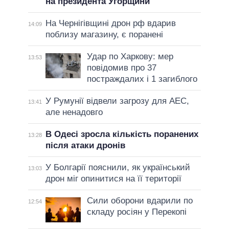
на президента Угорщини
На Чернігівщині дрон рф вдарив
14:09
поблизу магазину, є поранені
Удар по Харкову: мер
13:53
повідомив про 37
постраждалих і 1 загиблого
У Румунії відвели загрозу для АЕС,
13:41
але ненадовго
В Одесі зросла кількість поранених
13:28
після атаки дронів
У Болгарії пояснили, як український
13:03
дрон міг опинитися на її території
Сили оборони вдарили по
12:54
складу росіян у Перекопі