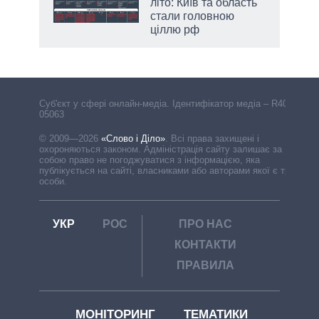
літо: Київ та область
стали головною
ціллю рф
Cуб'єкт у сфері онлайн-медіа. Ідентифікатор медіа – R40-
05063
© 2009—2026
«Слово і Діло»
.
Всі права захищені і
охороняються законом. Адміністрація сайту залишає за
собою право не погоджуватися з інформацією, яка
публікується на сайті, власниками або авторами якої є треті
особи.
УКР
РОС
ПРО НАС
КОНТАКТИ
ПРАВИЛА
МОНІТОРИНГ
ТЕМАТИКИ