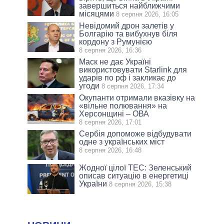
завершиться найближчими
місяцями
8 серпня 2026, 16:05
Невідомий дрон залетів у
Болгарію та вибухнув біля
кордону з Румунією
8 серпня 2026, 16:36
Маск не дає Україні
використовувати Starlink для
ударів по рф і закликає до
угоди
8 серпня 2026, 17:34
Окупанти отримали вказівку на
«вільне полювання» на
Херсонщині – ОВА
8 серпня 2026, 17:01
Сербія допоможе відбудувати
одне з українських міст
8 серпня 2026, 16:48
Жодної цілої ТЕС: Зеленський
описав ситуацію в енергетиці
України
8 серпня 2026, 15:38