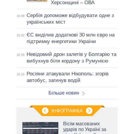
Херсонщині – ОВА
Сербія допоможе відбудувати одне з
16:48
українських міст
ЄС виділив додаткові 30 млн євро на
16:42
підтримку енергетики України
Невідомий дрон залетів у Болгарію та
16:36
вибухнув біля кордону з Румунією
Росіяни атакували Нікополь: згорів
16:16
автобус, загинув водій
Більше новин
ІНФОГРАФІКА
 5
Вісім масованих
вго
ударів по Україні за