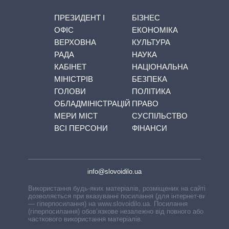
ПРЕЗИДЕНТ І
БІЗНЕС
ОФІС
ЕКОНОМІКА
ВЕРХОВНА
КУЛЬТУРА
РАДА
НАУКА
КАБІНЕТ
НАЦІОНАЛЬНА
МІНІСТРІВ
БЕЗПЕКА
ГОЛОВИ
ПОЛІТИКА
ОБЛАДМІНІСТРАЦІЙ
ПРАВО
МЕРИ МІСТ
СУСПІЛЬСТВО
ВСІ ПЕРСОНИ
ФІНАНСИ
info@slovoidilo.ua
Використання будь-яких матеріалів, розміщених на сайті,
дозволяється при вказуванні посилання (для інтернет-видань
— гіперпосилання) на www.slovoidilo.ua. Посилання
(гіперпосилання) обов’язкове незалежно від повного або
часткового використання матеріалів.