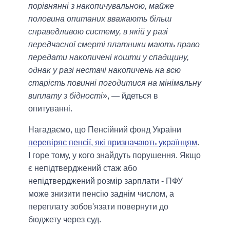
порівнянні з накопичувальною, майже
половина опитаних вважають більш
справедливою систему, в якій у разі
передчасної смерті платники мають право
передати накопичені кошти у спадщину,
однак у разі нестачі накопичень на всю
старість повинні погодитися на мінімальну
виплату з бідності
», — йдеться в
опитуванні.
Нагадаємо, що Пенсійний фонд України
перевіряє пенсії, які призначають українцям
.
І горе тому, у кого знайдуть порушення. Якщо
є непідтверджений стаж або
непідтверджений розмір зарплати - ПФУ
може знизити пенсію заднім числом, а
переплату зобов'язати повернути до
бюджету через суд.