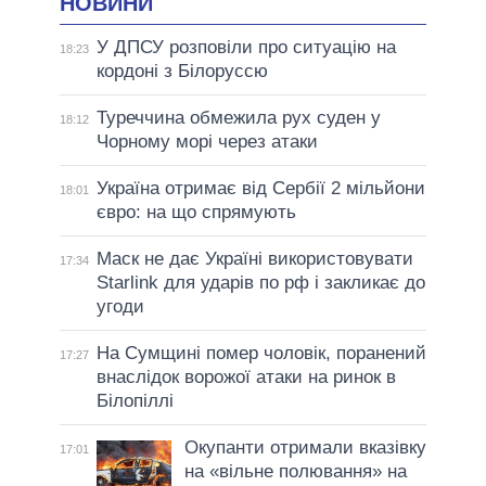
НОВИНИ
У ДПСУ розповіли про ситуацію на
18:23
кордоні з Білоруссю
Туреччина обмежила рух суден у
18:12
Чорному морі через атаки
Україна отримає від Сербії 2 мільйони
18:01
євро: на що спрямують
Маск не дає Україні використовувати
17:34
Starlink для ударів по рф і закликає до
угоди
На Сумщині помер чоловік, поранений
17:27
внаслідок ворожої атаки на ринок в
Білопіллі
Окупанти отримали вказівку
17:01
на «вільне полювання» на