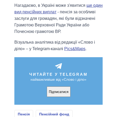
Нагадаємо, в Україні може з'явитися
ще один
вид пенсійних виплат
- пенсія за особливі
заслуги для громадян, які були відзначені
Грамотою Верховної Ради України або
Почесною грамотою ВР.
Візуальна аналітика від редакції «Слово і
діло» – у Telegram-каналі
Pics&Maps
.
ЧИТАЙТЕ У TELEGRAM
найважливіше від «Слово і діло»
Підписатися
Пенсія
Пенсійний фонд