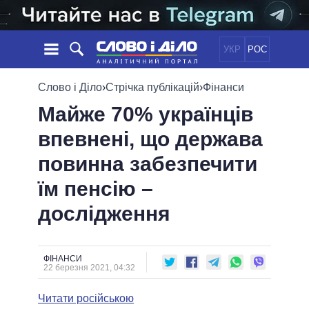
УКР
РОС
НОВИНИ
Слово і Діло
›
Стрічка публікацій
›
Фінанси
Майже 70% українців
ОБIЦЯНКИ
СТРІЧКА
ПОЛІТИКА
впевнені, що держава
ПОДІЇ
ЕКОНОМІКА
ПОЛIТИКИ
повинна забезпечити
СТАТТІ
СУСПІЛЬСТВО
ІНФОГРАФІКА
ДУМКИ
СВІТ
УСІ ПОЛІТИКИ
їм пенсію –
ОГЛЯДИ
ПРЕЗИДЕНТ І ОФІС
дослідження
ВІДЕО
ДАЙДЖЕСТИ
ВЕРХОВНА РАДА
ПІДТРИМАТИ
КАБІНЕТ МІНІСТРІВ
ГОЛОВИ ОБЛАДМІНІСТРАЦІЙ
ФІНАНСИ
ПОРІВНЯННЯ ПОЛІТИКІВ
22 березня 2021, 04:32
МЕРИ МІСТ
Читати російською
ВСІ ПЕРСОНИ