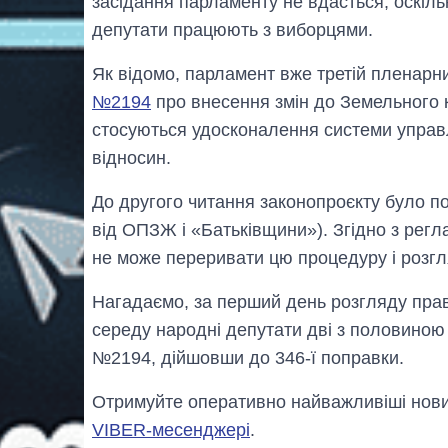
засідання парламенту не вдасться, оскіл
депутати працюють з виборцями.
Як відомо, парламент вже третій пленар
№2194
про внесення змін до Земельного к
стосуються удосконалення системи управл
відносин.
До другого читання законопроєкту було по
від ОПЗЖ і «Батьківщини»). Згідно з регл
не може переривати цю процедуру і розгл
Нагадаємо, за перший день розгляду пра
середу народні депутати дві з половиною
№2194, дійшовши до 346-ї поправки.
Отримуйте оперативно найважливіші новин
VIBER-месенджері
.