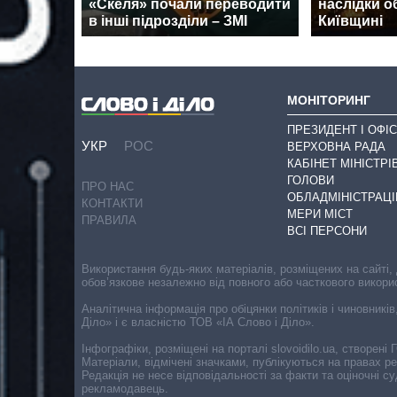
«Скеля» почали переводити
наслідки о
в інші підрозділи – ЗМІ
Київщині
МОНІТОРИНГ
ПРЕЗИДЕНТ І ОФІС
УКР
РОС
ВЕРХОВНА РАДА
КАБІНЕТ МІНІСТРІ
ГОЛОВИ
ПРО НАС
ОБЛАДМІНІСТРАЦІ
КОНТАКТИ
МЕРИ МІСТ
ПРАВИЛА
ВСІ ПЕРСОНИ
Використання будь-яких матеріалів, розміщених на сайті,
обов’язкове незалежно від повного або часткового викори
Аналітична інформація про обіцянки політиків і чиновників
Діло» і є власністю ТОВ «ІА Слово і Діло».
Інфографіки, розміщені на порталі slovoidilo.ua, створен
Матеріали, відмічені значками, публікуються на правах р
Редакція не несе відповідальності за факти та оціночні 
рекламодавець.