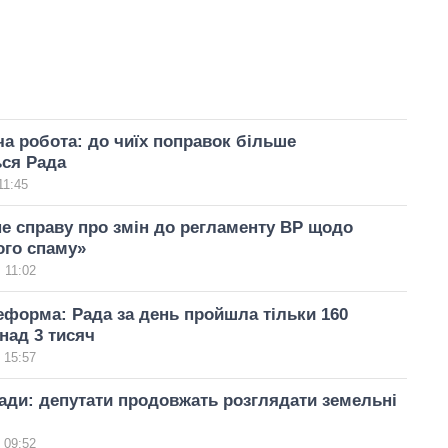
а робота: до чиїх поправок більше
ься Рада
11:45
е справу про змін до регламенту ВР щодо
ого спаму»
 11:02
форма: Рада за день пройшла тільки 160
онад 3 тисяч
 15:57
ади: депутати продовжать розглядати земельні
 09:52