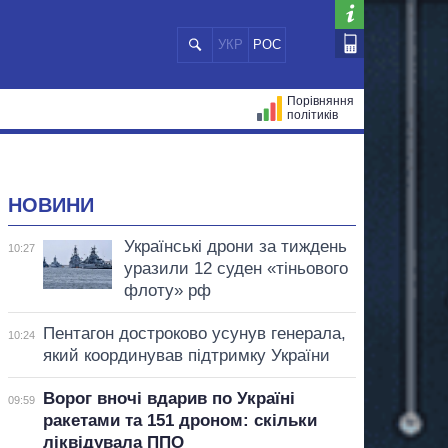
УКР
РОС
Порівняння
політиків
ЦІЙ
МЕРИ МІСТ
ВСІ ПЕРСОНИ
НОВИНИ
Українські дрони за тиждень
10:27
уразили 12 суден «тіньового
флоту» рф
Пентагон достроково усунув генерала,
10:24
який координував підтримку України
Ворог вночі вдарив по Україні
09:59
ракетами та 151 дроном: скільки
ліквідувала ППО