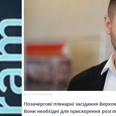
фото СН Facebook
Позачергові пленарні засідання Верхо
Вони необхідні для прискорення розгля