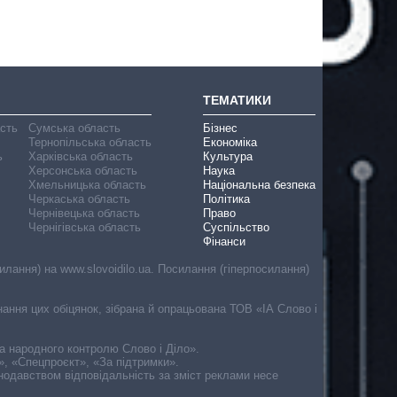
ТЕМАТИКИ
асть
Сумська область
Бізнес
Тернопільська область
Економіка
ь
Харківська область
Культура
Херсонська область
Наука
Хмельницька область
Національна безпека
Черкаська область
Політика
Чернівецька область
Право
Чернігівська область
Суспільство
Фінанси
лання) на www.slovoidilo.ua. Посилання (гіперпосилання)
онання цих обіцянок, зібрана й опрацьована ТОВ «ІА Слово і
ма народного контролю Слово і Діло».
», «Спецпроєкт», «За підтримки».
онодавством відповідальність за зміст реклами несе