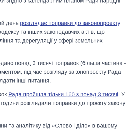
ьки згідно з календарним планом Ради народні
ний день
розглядає поправки до законопроекту
одексу та інших законодавчих актів, що
іння та дерегуляції у сфері земельних
дано понад 3 тисячі поправок (більша частина -
аментом, під час розгляду законопроєкту Рада
ядати інші питання.
вок
Рада пройшла тільки 160 з понад 3 тисячі
. У
 години розглядали поправки до проєкту закону
и та аналітику від «Слово і діло» в вашому