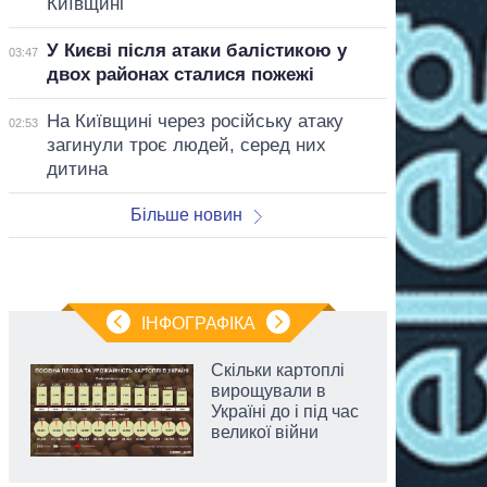
Київщині
У Києві після атаки балістикою у
03:47
двох районах сталися пожежі
На Київщині через російську атаку
02:53
загинули троє людей, серед них
дитина
Більше новин
ІНФОГРАФІКА
Скільки картоплі
вирощували в
Україні до і під час
великої війни