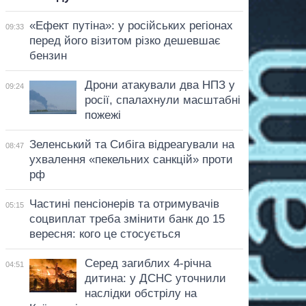
«Ефект путіна»: у російських регіонах
09:33
перед його візитом різко дешевшає
бензин
Дрони атакували два НПЗ у
09:24
росії, спалахнули масштабні
пожежі
Зеленський та Сибіга відреагували на
08:47
ухвалення «пекельних санкцій» проти
рф
Частині пенсіонерів та отримувачів
05:15
соцвиплат треба змінити банк до 15
вересня: кого це стосується
Серед загиблих 4-річна
04:51
дитина: у ДСНС уточнили
наслідки обстрілу на