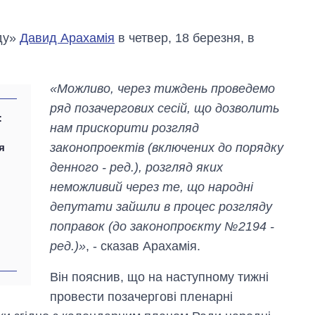
оду»
Давид Арахамія
в четвер, 18 березня, в
«Можливо, через тиждень проведемо
ряд позачергових сесій, що дозволить
:
нам прискорити розгляд
законопроектів (включених до порядку
я
денного - ред.), розгляд яких
неможливий через те, що народні
депутати зайшли в процес розгляду
поправок (до законопроєкту №2194 -
Вісім масованих
ред.)»
, - сказав Арахамія.
ударів по Україні
за літо: Київ та
Він пояснив, що на наступному тижні
область стали
головною ціллю
провести позачергові пленарні
рф