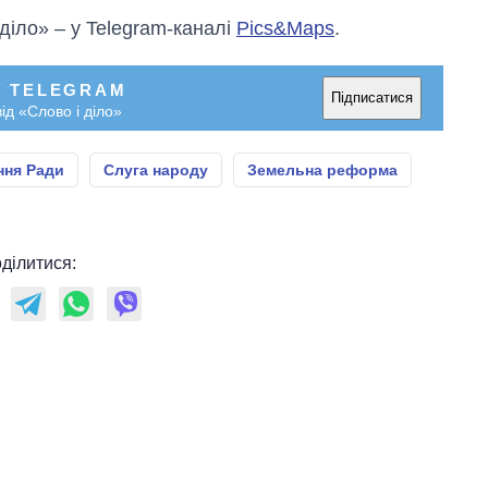
 діло» – у Telegram-каналі
Pics&Maps
.
У TELEGRAM
Підписатися
ід «Слово і діло»
ння Ради
Слуга народу
Земельна реформа
ділитися: