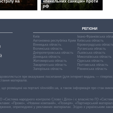
бстрілу на
«пекельних санкцій» проти
рф
РЕГІОНИ
Київ
Івано-Франківська обл
Автономна республіка Крим
Київська область
Вінницька область
Кіровоградська област
В
Волинська область
Луганська область
Дніпропетровська область
Львівська область
Й
Донецька область
Миколаївська область
Житомирська область
Одеська область
Закарпатська область
Полтавська область
Запорізька область
Рівненська область
 дозволяється при вказуванні посилання (для інтернет-видань — гіперпоси
стання матеріалів.
, що розміщені на порталі slovoidilo.ua, а також інформація про стан вик
і ГО «Система народного контролю Слово і Діло» і є власністю ГО «Систе
еклами: «Промо», «Новини компаній», «Позиція», «Партнерський матеріал
судження, оприлюднені у рекламних матеріалах. Згідно з українським зак