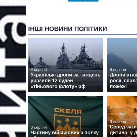
ІНШІ НОВИНИ ПОЛІТИКИ
8 серпня
8 серпня
Українські дрони за тиждень
Дрони атак
уразили 12 суден
росії, спа
«тіньового флоту» рф
пожежі
8 серпня
Серед заги
8 серпня
Частину військових з полку
дитина: у