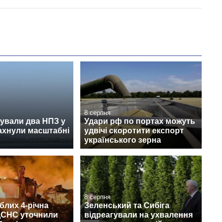
8 серпня
ували два НПЗ у
Удари рф по портах можуть
лахнули масштабні
удвічі скоротити експорт
українського зерна
8 серпня
блих 4-річна
Зеленський та Сибіга
 ДСНС уточнили
відреагували на ухвалення