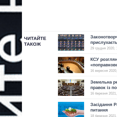
Законотворч
ЧИТАЙТЕ
прислухаєт
ТАКОЖ
29 грудня 2020, 
КСУ розглян
«поправков
16 вересня 2020,
Земельна ре
правок із п
16 березня 2021,
Засідання Р
питання
18 березня 2021,