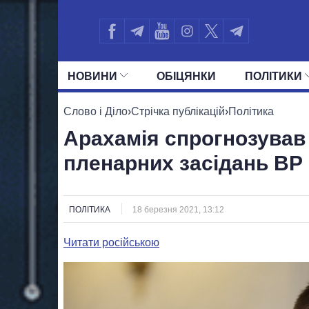
НОВИНИ
ОБIЦЯНКИ
ПОЛIТИКИ
УСІ ПОЛІТИКИ
ПРЕЗИДЕНТ І ОФ
Слово і Діло
›
Стрічка публікацій
›
Політика
Арахамія спрогнозував
пленарних засідань ВР
ПОЛІТИКА
18 березня 2021, 13:12
Читати російською