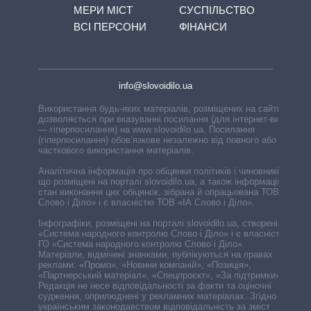
МЕРИ МІСТ
СУСПІЛЬСТВО
ВСІ ПЕРСОНИ
ФІНАНСИ
info@slovoidilo.ua
Використання будь-яких матеріалів, розміщених на сайті,
дозволяється при вказуванні посилання (для інтернет-видань
— гіперпосилання) на www.slovoidilo.ua. Посилання
(гіперпосилання) обов’язкове незалежно від повного або
часткового використання матеріалів.
Аналітична інформація про обіцянки політиків і чиновників,
що розміщені на порталі slovoidilo.ua, а також інформація про
стан виконання цих обіцянок, зібрана й опрацьована ТОВ «ІА
Слово і Діло» і є власністю ТОВ «ІА Слово і Діло».
Інфографіки, розміщені на порталі slovoidilo.ua, створені ГО
«Система народного контролю Слово і Діло» і є власністю
ГО «Система народного контролю Слово і Діло».
Матеріали, відмічені значками, публікуються на правах
реклами: «Промо», «Новини компаній», «Позиція»,
«Партнерський матеріал», «Спецпроєкт», «За підтримки».
Редакція не несе відповідальності за факти та оціночні
судження, оприлюднені у рекламних матеріалах. Згідно з
українським законодавством відповідальність за зміст