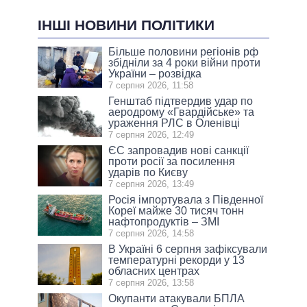
ІНШІ НОВИНИ ПОЛІТИКИ
Більше половини регіонів рф
збідніли за 4 роки війни проти
України – розвідка
7 серпня 2026, 11:58
Генштаб підтвердив удар по
аеродрому «Гвардійське» та
ураження РЛС в Оленівці
7 серпня 2026, 12:49
ЄС запровадив нові санкції
проти росії за посилення
ударів по Києву
7 серпня 2026, 13:49
Росія імпортувала з Південної
Кореї майже 30 тисяч тонн
нафтопродуктів – ЗМІ
7 серпня 2026, 14:58
В Україні 6 серпня зафіксували
температурні рекорди у 13
обласних центрах
7 серпня 2026, 13:58
Окупанти атакували БПЛА