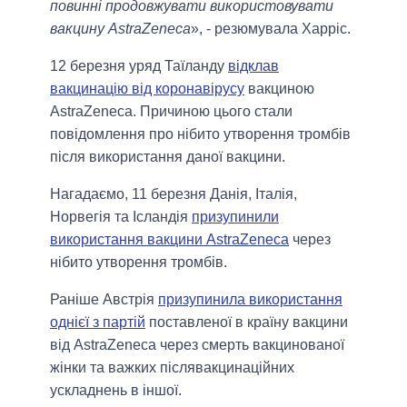
повинні продовжувати використовувати
вакцину AstraZeneca
», - резюмувала Харріс.
12 березня уряд Таїланду
відклав
вакцинацію від коронавірусу
вакциною
AstraZeneca. Причиною цього стали
повідомлення про нібито утворення тромбів
після використання даної вакцини.
Нагадаємо, 11 березня Данія, Італія,
Норвегія та Ісландія
призупинили
використання вакцини AstraZeneca
через
нібито утворення тромбів.
Раніше Австрія
призупинила використання
однієї з партій
поставленої в країну вакцини
від AstraZeneca через смерть вакцинованої
жінки та важких післявакцинаційних
ускладнень в іншої.