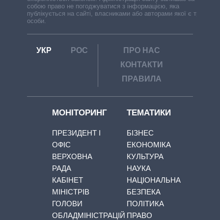
собою право не погоджуватися з інформацією, яка
публікується на сайті, власниками або авторами якої є треті
особи.
УКР
РОС
ПРО НАС
КОНТАКТИ
ПРАВИЛА
МОНІТОРИНГ
ТЕМАТИКИ
ПРЕЗИДЕНТ І
БІЗНЕС
ОФІС
ЕКОНОМІКА
ВЕРХОВНА
КУЛЬТУРА
РАДА
НАУКА
КАБІНЕТ
НАЦІОНАЛЬНА
МІНІСТРІВ
БЕЗПЕКА
ГОЛОВИ
ПОЛІТИКА
ОБЛАДМІНІСТРАЦІЙ
ПРАВО