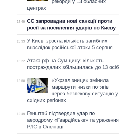
рекорди у 13 обласних
центрах
ЄС запровадив нові санкції проти
13:49
росії за посилення ударів по Києву
У Києві зросла кількість загиблих
13:33
внаслідок російської атаки 5 серпня
Атака рф на Сумщину: кількість
13:22
постраждалих збільшилась до 13 осіб
«Укрзалізниця» змінила
12:58
маршрути низки потягів
через безпекову ситуацію у
східних регіонах
Генштаб підтвердив удар по
12:49
аеродрому «Гвардійське» та ураження
РЛС в Оленівці