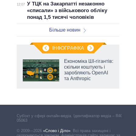
У ТЦК на Закарпатті незаконно
12:07
«списали» з військового обліку
понад 1,5 тисячі чоловіків
Більше новин
ІНФОГРАФІКА
жет
Економіка ШІ-гігантів:
скільки коштують і
ків
заробляють OpenAI
та Anthropic
аспі
Cуб'єкт у сфері онлайн-медіа. Ідентифікатор медіа – R40-
05063
© 2009—2026
«Слово і Діло»
.
Всі права захищені і
охороняються законом. Адміністрація сайту залишає за