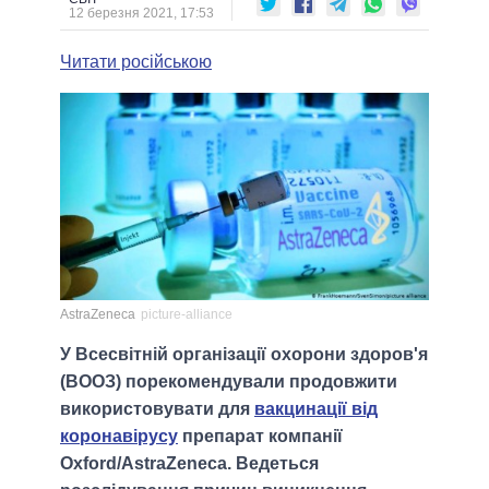
12 березня 2021, 17:53
Читати російською
AstraZeneca
picture-alliance
У Всесвітній організації охорони здоров'я
(ВООЗ) порекомендували продовжити
використовувати для
вакцинації від
коронавірусу
препарат компанії
Oxford/AstraZeneca. Ведеться