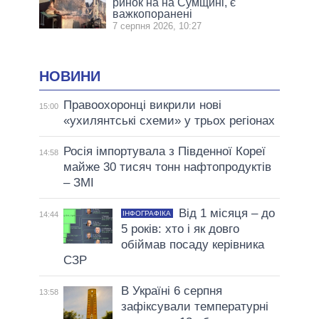
ринок на на Сумщині, є
важкопоранені
7 серпня 2026, 10:27
НОВИНИ
Правоохоронці викрили нові
15:00
«ухилянтські схеми» у трьох регіонах
Росія імпортувала з Південної Кореї
14:58
майже 30 тисяч тонн нафтопродуктів
– ЗМІ
Від 1 місяця – до
ІНФОГРАФІКА
14:44
5 років: хто і як довго
обіймав посаду керівника
СЗР
В Україні 6 серпня
13:58
зафіксували температурні