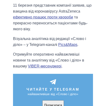
11 березня представник компанії заявив, що
вакцина від коронавірусу AstraZeneca
ефективно працює проти хвороби
та
прекрасно переноситься пацієнтами будь-
якого віку.
Візуальна аналітика від редакції «Слово і
діло» – у Telegram-каналі
Pics&Maps
.
Отримуйте оперативно найважливіші
новини та аналітику від «Слово і діло» в
вашому
VIBER-месенджері
.
ЧИТАЙТЕ У TELEGRAM
найважливіше від «Слово і діло»
Підписатися