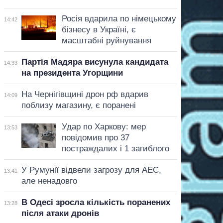
Росія вдарила по німецькому
14:42
бізнесу в Україні, є
масштабні руйнування
Партія Мадяра висунула кандидата
14:33
на президента Угорщини
На Чернігівщині дрон рф вдарив
14:09
поблизу магазину, є поранені
Удар по Харкову: мер
13:53
повідомив про 37
постраждалих і 1 загиблого
У Румунії відвели загрозу для АЕС,
13:41
але ненадовго
В Одесі зросла кількість поранених
13:28
після атаки дронів