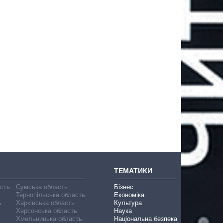
ТЕМАТИКИ
асть
Сумська область
Бізнес
Тернопільська область
Економіка
ь
Харківська область
Культура
Херсонська область
Наука
Хмельницька область
Національна безпека