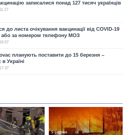
кцинацію записалися понад 127 тисяч українців
11:27
ся до листа очікування вакцинації від COVID-19
» або за номером телефону МОЗ
19:07
ovac планують поставити до 15 березня –
 в Україні
17:37
9 серпня