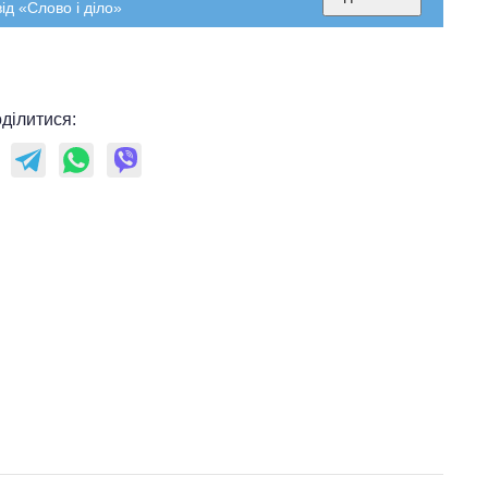
ід «Слово і діло»
ділитися: