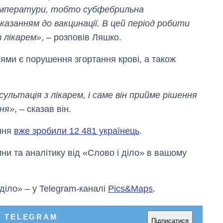
емператури, тобто субфебрильна
азанням до вакцинації. В цей період робити
з лікарем»
, – розповів Ляшко.
нями є порушення згортання крові, а також
ультація з лікарем, і саме він прийме рішення
ння»
, – сказав він.
ення
вже зробили 12 481 українець
.
и та аналітику від «Слово і діло» в вашому
 діло» – у Telegram-каналі
Pics&Maps
.
У TELEGRAM
Підписатися