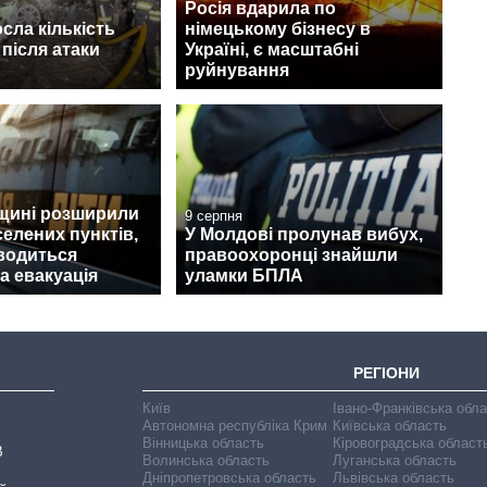
Росія вдарила по
осла кількість
німецькому бізнесу в
після атаки
Україні, є масштабні
руйнування
щині розширили
9 серпня
селених пунктів,
У Молдові пролунав вибух,
водиться
правоохоронці знайшли
а евакуація
уламки БПЛА
РЕГІОНИ
Київ
Івано-Франківська обл
Автономна республіка Крим
Київська область
Вінницька область
Кіровоградська област
В
Волинська область
Луганська область
Дніпропетровська область
Львівська область