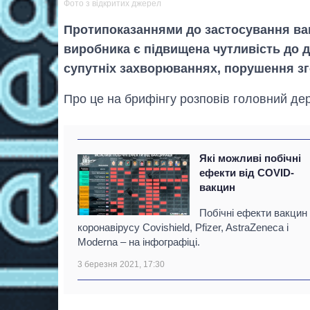
Фото з відкритих джерел
Протипоказаннями до застосування вакц
виробника є підвищена чутливість до 
супутніх захворюваннях, порушення зго
Про це на брифінгу розповів головний де
Які можливі побічні
ефекти від COVID-
вакцин
Побічні ефекти вакцин 
коронавірусу Covishield, Pfizer, AstraZeneca і
Moderna – на інфографіці.
3 березня 2021, 17:30