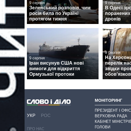
9 серпня
9 серпня
Зеленський розповів, чим
В Одесі зр
росія била по Україні
поранених 
протягом тижня
дронів
9 серпня
На Херсон
9 серпня
Іран висунув США нові
перелік на
вимоги для відкриття
звідки про
Ормузької протоки
обов'язков
МОНІТОРИНГ
ПРЕЗИДЕНТ І ОФІС
УКР
РОС
ВЕРХОВНА РАДА
КАБІНЕТ МІНІСТРІ
ГОЛОВИ
ПРО НАС