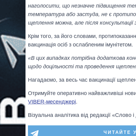
наголосити, що незначне підвищення т
температура або застуда, не є протипок
щеплення можна, але після консультації 
Крім того, за його словами, протипоказан
вакцинація осіб з ослабленим імунітетом.
«В цих випадках потрібна додаткова конс
щодо доцільності та проведення щепле
Нагадаємо, за весь час вакцинації щепл
Отримуйте оперативно найважливіші новин
VIBER-месенджері
.
Візуальна аналітика від редакції «Слово і
ЧИТАЙТЕ 