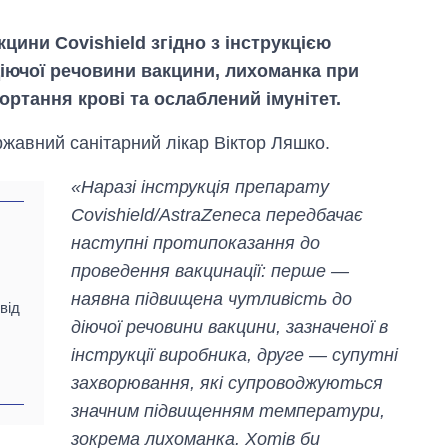
ини Covishield згідно з інструкцією
діючої речовини вакцини, лихоманка при
ртання крові та ослаблений імунітет.
ржавний санітарний лікар Віктор Ляшко.
«Наразі інструкція препарату
Covishield/AstraZeneca передбачає
Як за 10 років
наступні протипоказання до
змінилася кількість
вступників на
проведення вакцинації: перше —
бакалаврат,
наявна підвищена чутливість до
магістратуру та
від
аспірантуру
діючої речовини вакцини, зазначеної в
інструкції виробника, друге — супутні
захворювання, які супроводжуються
значним підвищенням температури,
зокрема лихоманка. Хотів би