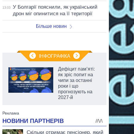
У Болгарії пояснили, як український
13:03
дрон міг опинитися на її території
Більше новин
ІНФОГРАФІКА
Дефіцит пам’яті:
як зріс попит на
чипи за останні
роки і що
прогнозують на
2027-й