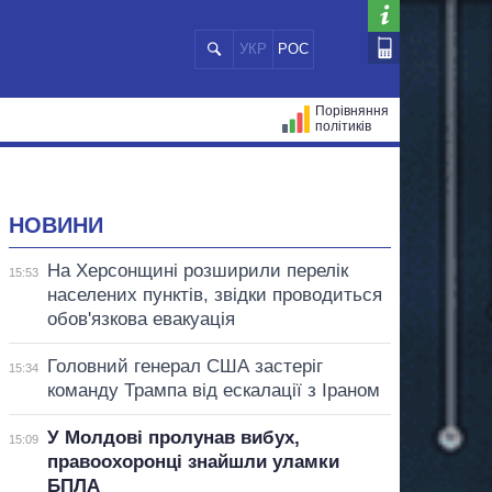
УКР
РОС
Порівняння
політиків
ЦІЙ
МЕРИ МІСТ
ВСІ ПЕРСОНИ
НОВИНИ
На Херсонщині розширили перелік
15:53
населених пунктів, звідки проводиться
обов'язкова евакуація
Головний генерал США застеріг
15:34
команду Трампа від ескалації з Іраном
У Молдові пролунав вибух,
15:09
правоохоронці знайшли уламки
БПЛА