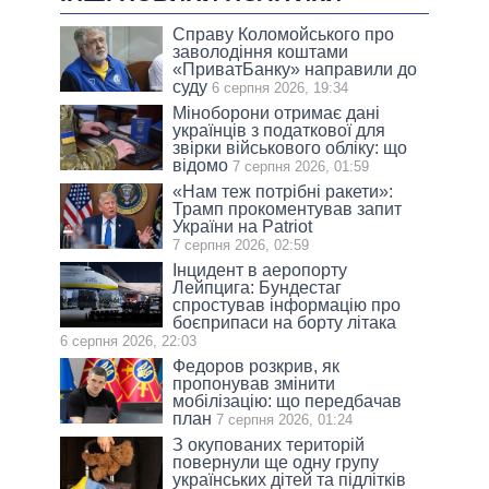
Справу Коломойського про
заволодіння коштами
«ПриватБанку» направили до
суду
6 серпня 2026, 19:34
Міноборони отримає дані
українців з податкової для
звірки військового обліку: що
відомо
7 серпня 2026, 01:59
«Нам теж потрібні ракети»:
Трамп прокоментував запит
України на Patriot
7 серпня 2026, 02:59
Інцидент в аеропорту
Лейпцига: Бундестаг
спростував інформацію про
боєприпаси на борту літака
6 серпня 2026, 22:03
Федоров розкрив, як
пропонував змінити
мобілізацію: що передбачав
план
7 серпня 2026, 01:24
З окупованих територій
повернули ще одну групу
українських дітей та підлітків