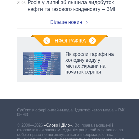
Росія у липні збільшила видобуток
21:25
нафти та газового конденсату – ЗМІ
Більше новин
ІНФОГРАФІКА
Як зросли тарифи на
раїні
холодну воду у
ої
містах України на
початок серпня
аспі
Cуб'єкт у сфері онлайн-медіа. Ідентифікатор медіа – R40-
05063
© 2009—2026
«Слово і Діло»
.
Всі права захищені і
охороняються законом. Адміністрація сайту залишає за
собою право не погоджуватися з інформацією, яка