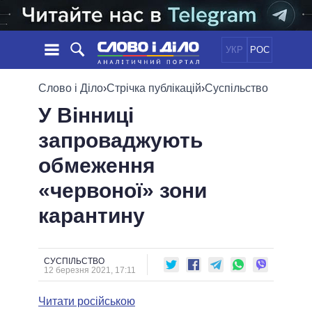
УКР
РОС
НОВИНИ
Слово і Діло
›
Стрічка публікацій
›
Суспільство
У Вінниці
ОБIЦЯНКИ
СТРІЧКА
ПОЛІТИКА
запроваджують
ПОДІЇ
ЕКОНОМІКА
ПОЛIТИКИ
обмеження
СТАТТІ
СУСПІЛЬСТВО
ІНФОГРАФІКА
ДУМКИ
СВІТ
УСІ ПОЛІТИКИ
«червоної» зони
ОГЛЯДИ
ПРЕЗИДЕНТ І ОФІС
карантину
ВІДЕО
ДАЙДЖЕСТИ
ВЕРХОВНА РАДА
ПІДТРИМАТИ
КАБІНЕТ МІНІСТРІВ
ГОЛОВИ ОБЛАДМІНІСТРАЦІЙ
СУСПІЛЬСТВО
ПОРІВНЯННЯ ПОЛІТИКІВ
12 березня 2021, 17:11
МЕРИ МІСТ
Читати російською
ВСІ ПЕРСОНИ