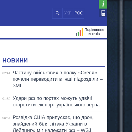
УКР
РОС
Порівняння
політиків
ЦІЙ
МЕРИ МІСТ
ВСІ ПЕРСОНИ
НОВИНИ
Частину військових з полку «Скеля»
02:41
почали переводити в інші підрозділи –
ЗМІ
Удари рф по портах можуть удвічі
01:59
скоротити експорт українського зерна
Розвідка США припускає, що дрон,
00:57
знайдений біля літака України в
Лейпцигу, міг належати рф – WSJ