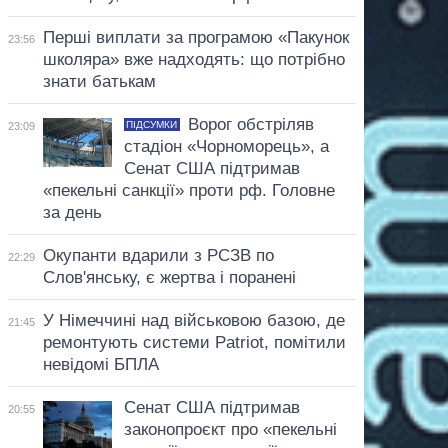
Перші виплати за програмою «Пакунок
23:56
школяра» вже надходять: що потрібно
знати батькам
Ворог обстріляв
ПІДСУМКИ
23:09
стадіон «Чорноморець», а
Сенат США підтримав
«пекельні санкції» проти рф. Головне
за день
Окупанти вдарили з РСЗВ по
22:29
Слов'янську, є жертва і поранені
У Німеччині над військовою базою, де
21:45
ремонтують системи Patriot, помітили
невідомі БПЛА
Сенат США підтримав
20:55
законопроєкт про «пекельні