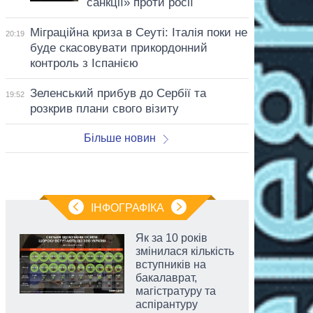
санкції» проти росії
Міграційна криза в Сеуті: Італія поки не
20:19
буде скасовувати прикордонний
контроль з Іспанією
Зеленський прибув до Сербії та
19:52
розкрив плани свого візиту
Більше новин
ІНФОГРАФІКА
Як за 10 років
змінилася кількість
вступників на
бакалаврат,
магістратуру та
аспірантуру