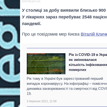
kyivcity.gov.ua
У столиці за добу виявили близько 900
У лікарнях зараз перебуває 2548 пацієнт
пандемії.
Про це повідомив мер Києва
Віталій Клич
Рік із COVID-19 в Укра
як змінювалася
кількість інфікованих
померлих
Рік тому в Україні був зареєстрований перший
випадок коронавірусу. На інфографіці – помісячн
динаміка захворюваності та смертності від COV
19.
3 березня 2021, 11:58