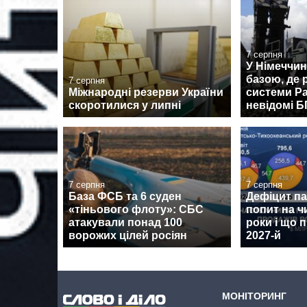
7 серпня
У Німеччин
базою, де
7 серпня
Міжнародні резерви України
системи Pa
скоротилися у липні
невідомі 
7 серпня
7 серпня
База ФСБ та 6 суден
Дефіцит пам
«тіньового флоту»: СБС
попит на ч
атакували понад 100
роки і що 
ворожих цілей росіян
2027-й
МОНІТОРИНГ