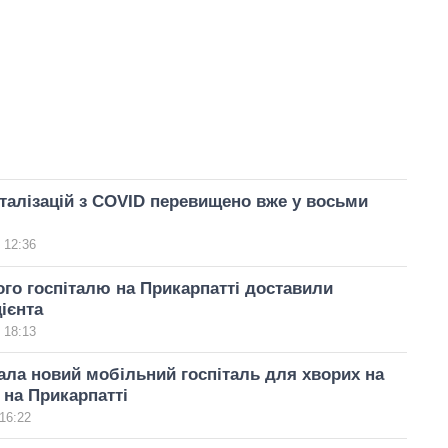
італізацій з COVID перевищено вже у восьми
 12:36
го госпіталю на Прикарпатті доставили
ієнта
 18:13
ла новий мобільний госпіталь для хворих на
 на Прикарпатті
16:22