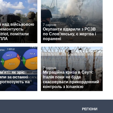
і над військовою
7 серпня
 ремонтують
Окупанти вдарили з РСЗВ
triot, помітили
по Слов'янську, є жертва і
БПЛА
поранені
7 серпня
’яті: як зріс
Міграційна криза в Сеуті:
ипи за останні
Італія поки не буде
прогнозують на
скасовувати прикордонний
контроль з Іспанією
РЕГІОНИ