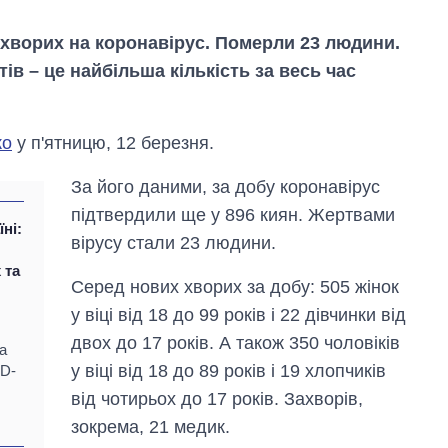
 хворих на коронавірус. Померли 23 людини.
ів – це найбільша кількість за весь час
ко
у п'ятницю, 12 березня.
За його даними, за добу коронавірус
підтвердили ще у 896 киян. Жертвами
їні:
вірусу стали 23 людини.
 та
Серед нових хворих за добу: 505 жінок
у віці від 18 до 99 років і 22 дівчинки від
Вісім масованих
двох до 17 років. А також 350 чоловіків
а
ударів по Україні
у віці від 18 до 89 років і 19 хлопчиків
ID-
за літо: Київ та
область стали
від чотирьох до 17 років. Захворів,
головною ціллю
зокрема, 21 медик.
рф