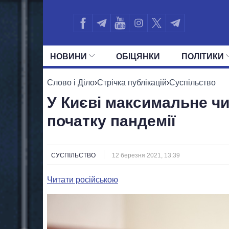
НОВИНИ
ОБIЦЯНКИ
ПОЛIТИКИ
УСІ ПОЛІТИКИ
ПРЕЗИДЕНТ І ОФ
Слово і Діло
›
Стрічка публікацій
›
Суспільство
У Києві максимальне чи
початку пандемії
СУСПІЛЬСТВО
12 березня 2021, 13:39
Читати російською