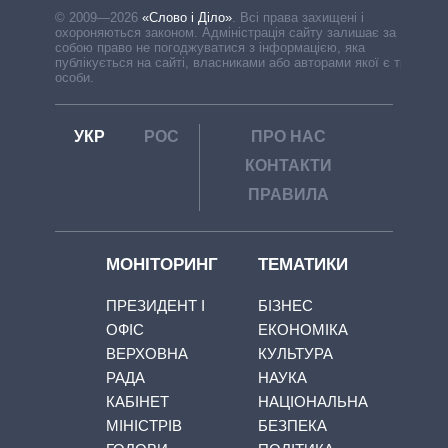
© 2009—2026
«Слово і Діло»
.
Всі права захищені і
охороняються законом. Адміністрація сайту залишає за
собою право не погоджуватися з інформацією, яка
публікується на сайті, власниками або авторами якої є треті
особи.
УКР
РОС
ПРО НАС
КОНТАКТИ
ПРАВИЛА
МОНІТОРИНГ
ТЕМАТИКИ
ПРЕЗИДЕНТ І
БІЗНЕС
ОФІС
ЕКОНОМІКА
ВЕРХОВНА
КУЛЬТУРА
РАДА
НАУКА
КАБІНЕТ
НАЦІОНАЛЬНА
МІНІСТРІВ
БЕЗПЕКА