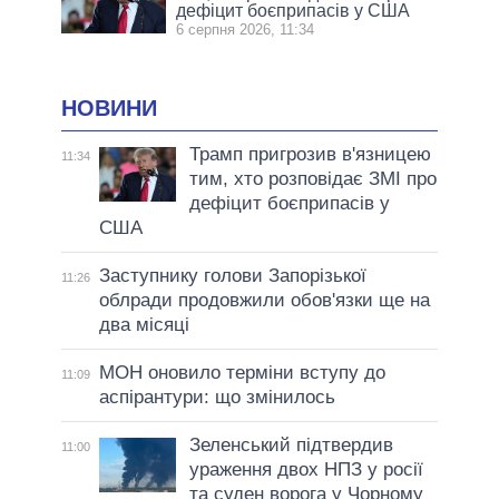
дефіцит боєприпасів у США
6 серпня 2026, 11:34
НОВИНИ
Трамп пригрозив в'язницею
11:34
тим, хто розповідає ЗМІ про
дефіцит боєприпасів у
США
Заступнику голови Запорізької
11:26
облради продовжили обов'язки ще на
два місяці
МОН оновило терміни вступу до
11:09
аспірантури: що змінилось
Зеленський підтвердив
11:00
ураження двох НПЗ у росії
та суден ворога у Чорному