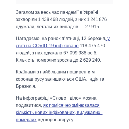
Загалом за весь час пандемії в Україні
захворіли 1 438 468 людей, з них 1 241 876
одужали, летальних випадків — 27 915.
Нагадаємо, на ранок п’ятниці, 12 березня,
у
світі на COVID-19 інфіковано
118 475 470
людей, з них одужало 67 099 988 осіб.
Кількість померлих зросла до 2 629 240.
Країнами з найбільшим поширенням
коронавірусу залишаються США, Індія та
Бразилія.
На інфографіці «Слово і діло» можна
подивитися,
як помісячно змінювалася
кількість нових інфікованих, видужалих і
померлих
від коронавірусу.