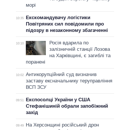
морі
Екскомандувачу логістики
10:35
Повітряних сил повідомили про
підозру в незаконному збагаченні
Росія вдарила по
10:10
залізничній станції Лозова
на Харківщині, є загиблі та
поранені
Антикорупційний суд визначив
10:02
заставу ексначальнику теруправління
ВСП ЗСУ
Експосолці України у США
09:51
Стефанішиній обрали запобіжний
захід
На Херсонщині російський дрон
09:49