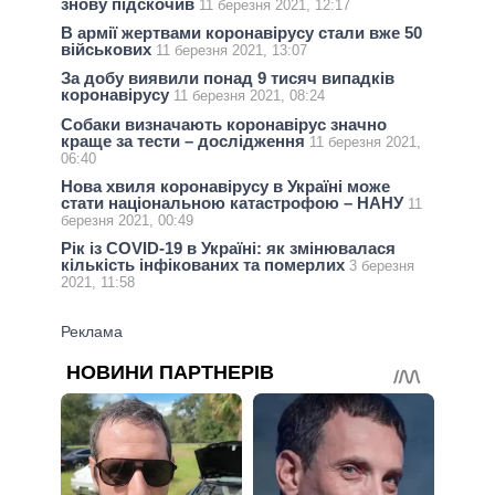
знову підскочив
11 березня 2021, 12:17
В армії жертвами коронавірусу стали вже 50
військових
11 березня 2021, 13:07
За добу виявили понад 9 тисяч випадків
коронавірусу
11 березня 2021, 08:24
Собаки визначають коронавірус значно
краще за тести – дослідження
11 березня 2021,
06:40
Нова хвиля коронавірусу в Україні може
стати національною катастрофою – НАНУ
11
березня 2021, 00:49
Рік із COVID-19 в Україні: як змінювалася
кількість інфікованих та померлих
3 березня
2021, 11:58