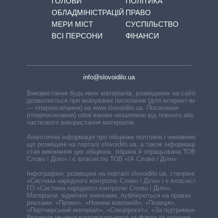
ГОЛОВИ
ПОЛІТИКА
ОБЛАДМІНІСТРАЦІЙ
ПРАВО
МЕРИ МІСТ
СУСПІЛЬСТВО
ВСІ ПЕРСОНИ
ФІНАНСИ
info@slovoidilo.ua
Використання будь-яких матеріалів, розміщених на сайті,
дозволяється при вказуванні посилання (для інтернет-видань
— гіперпосилання) на www.slovoidilo.ua. Посилання
(гіперпосилання) обов’язкове незалежно від повного або
часткового використання матеріалів.
Аналітична інформація про обіцянки політиків і чиновників,
що розміщені на порталі slovoidilo.ua, а також інформація про
стан виконання цих обіцянок, зібрана й опрацьована ТОВ «ІА
Слово і Діло» і є власністю ТОВ «ІА Слово і Діло».
Інфографіки, розміщені на порталі slovoidilo.ua, створені ГО
«Система народного контролю Слово і Діло» і є власністю
ГО «Система народного контролю Слово і Діло».
Матеріали, відмічені значками, публікуються на правах
реклами: «Промо», «Новини компаній», «Позиція»,
«Партнерський матеріал», «Спецпроєкт», «За підтримки».
Редакція не несе відповідальності за факти та оціночні