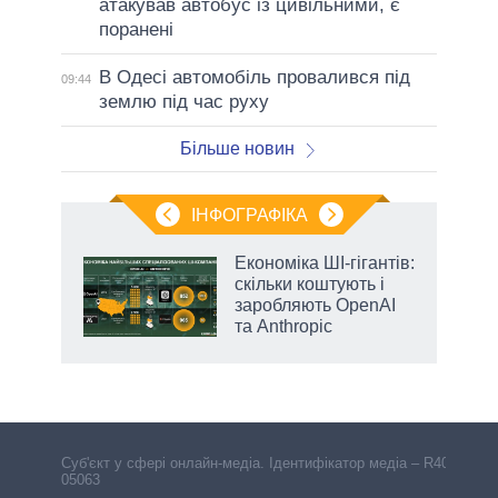
атакував автобус із цивільними, є
поранені
В Одесі автомобіль провалився під
09:44
землю під час руху
Більше новин
ІНФОГРАФІКА
Економіка ШІ-гігантів:
раїні
скільки коштують і
ої
заробляють OpenAI
та Anthropic
Cуб'єкт у сфері онлайн-медіа. Ідентифікатор медіа – R40-
05063