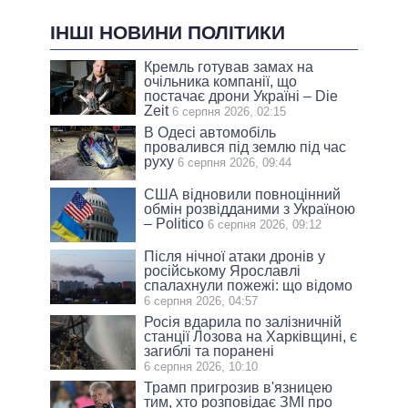
ІНШІ НОВИНИ ПОЛІТИКИ
Кремль готував замах на
очільника компанії, що
постачає дрони Україні – Die
Zeit
6 серпня 2026, 02:15
В Одесі автомобіль
провалився під землю під час
руху
6 серпня 2026, 09:44
США відновили повноцінний
обмін розвідданими з Україною
– Politico
6 серпня 2026, 09:12
Після нічної атаки дронів у
російському Ярославлі
спалахнули пожежі: що відомо
6 серпня 2026, 04:57
Росія вдарила по залізничній
станції Лозова на Харківщині, є
загиблі та поранені
6 серпня 2026, 10:10
Трамп пригрозив в'язницею
тим, хто розповідає ЗМІ про