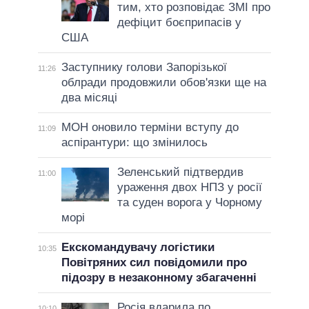
тим, хто розповідає ЗМІ про
дефіцит боєприпасів у
США
Заступнику голови Запорізької
11:26
облради продовжили обов'язки ще на
два місяці
МОН оновило терміни вступу до
11:09
аспірантури: що змінилось
Зеленський підтвердив
11:00
ураження двох НПЗ у росії
та суден ворога у Чорному
морі
Екскомандувачу логістики
10:35
Повітряних сил повідомили про
підозру в незаконному збагаченні
Росія вдарила по
10:10