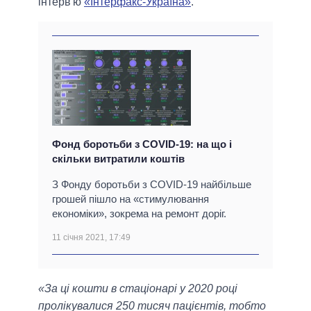
інтерв'ю
«Інтерфакс-Україна»
.
Фонд боротьби з COVID-19: на що і
скільки витратили коштів
З Фонду боротьби з COVID-19 найбільше
грошей пішло на «стимулювання
економіки», зокрема на ремонт доріг.
11 січня 2021, 17:49
«За ці кошти в стаціонарі у 2020 році
пролікувалися 250 тисяч пацієнтів, тобто