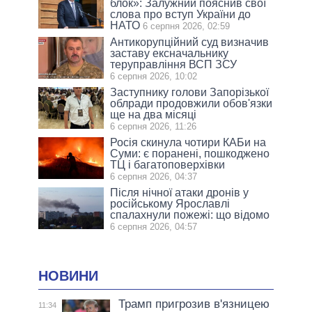
блок»: Залужний пояснив свої
слова про вступ України до
НАТО
6 серпня 2026, 02:59
Антикорупційний суд визначив
заставу ексначальнику
теруправління ВСП ЗСУ
6 серпня 2026, 10:02
Заступнику голови Запорізької
облради продовжили обов'язки
ще на два місяці
6 серпня 2026, 11:26
Росія скинула чотири КАБи на
Суми: є поранені, пошкоджено
ТЦ і багатоповерхівки
6 серпня 2026, 04:37
Після нічної атаки дронів у
російському Ярославлі
спалахнули пожежі: що відомо
6 серпня 2026, 04:57
НОВИНИ
Трамп пригрозив в'язницею
11:34