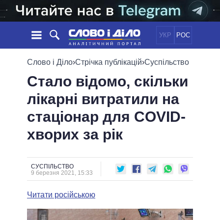
УКР
РОС
НОВИНИ
Слово і Діло
›
Стрічка публікацій
›
Суспільство
Стало відомо, скільки
ОБIЦЯНКИ
СТРІЧКА
ПОЛІТИКА
лікарні витратили на
ПОДІЇ
ЕКОНОМІКА
ПОЛIТИКИ
стаціонар для COVID-
СТАТТІ
СУСПІЛЬСТВО
ІНФОГРАФІКА
ДУМКИ
СВІТ
УСІ ПОЛІТИКИ
хворих за рік
ОГЛЯДИ
ПРЕЗИДЕНТ І ОФІС
ВІДЕО
ДАЙДЖЕСТИ
ВЕРХОВНА РАДА
СУСПІЛЬСТВО
ПІДТРИМАТИ
КАБІНЕТ МІНІСТРІВ
9 березня 2021, 15:33
ГОЛОВИ ОБЛАДМІНІСТРАЦІЙ
ПОРІВНЯННЯ ПОЛІТИКІВ
Читати російською
МЕРИ МІСТ
ВСІ ПЕРСОНИ