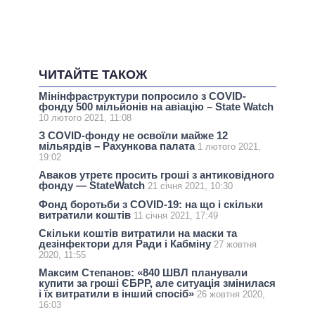
ЧИТАЙТЕ ТАКОЖ
Мінінфраструктури попросило з COVID-
фонду 500 мільйонів на авіацію – State Watch
10 лютого 2021, 11:08
З COVID-фонду не освоїли майже 12
мільярдів – Рахункова палата
1 лютого 2021,
19:02
Аваков утретє просить гроші з антиковідного
фонду — StateWatch
21 січня 2021, 10:30
Фонд боротьби з COVID-19: на що і скільки
витратили коштів
11 січня 2021, 17:49
Скільки коштів витратили на маски та
дезінфектори для Ради і Кабміну
27 жовтня
2020, 11:55
Максим Степанов: «840 ШВЛ планували
купити за гроші ЄБРР, але ситуація змінилася
і їх витратили в інший спосіб»
26 жовтня 2020,
16:03