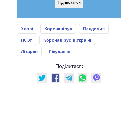
Підписатися
Хворі
Коронавірус
Пандемия
НСЗУ
Коронавірус в Україні
Лікарня
Лікування
Поділитися: