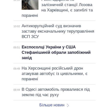
залізничній станції Лозова
на Харківщині, є загиблі та
поранені
Антикорупційний суд визначив
10:02
заставу ексначальнику теруправління
ВСП ЗСУ
Експосолці України у США
09:51
Стефанішиній обрали запобіжний
захід
На Херсонщині російський дрон
09:49
атакував автобус із цивільними, є
поранені
В Одесі автомобіль провалився під
09:44
землю під час руху
Більше новин