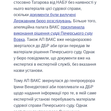
стосовно Татарова від НАБУ без наявності у
нього матеріалів цієї судової справи,
оскільки
документи були вилучені
Державним бюро розслідувань
. Більше того,
апеляційна палата ВАКС
призупинила
виконання рішення судді Печерського суду
Вовка
. Також АП ВАКС вже неодноразово
зверталося до ДБР аби орган передав їм
матеріали рішення Печерського суду. Однак
у бюро повідомили, що документи вже на
експертизі в експертній службі, без вказання
назви установи.
Тому АП ВАКС звернулася до генпрокурора
Ірини Венедіктової аби повпливати на ДБР
щодо надання інформації про те, в якій саме
експертній установі перебувають матеріали
судової справи Печерського суду. Однак