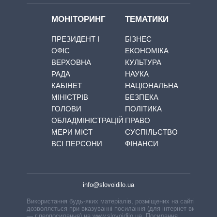
МОНІТОРИНГ
ТЕМАТИКИ
ПРЕЗИДЕНТ І
БІЗНЕС
ОФІС
ЕКОНОМІКА
ВЕРХОВНА
КУЛЬТУРА
РАДА
НАУКА
КАБІНЕТ
НАЦІОНАЛЬНА
МІНІСТРІВ
БЕЗПЕКА
ГОЛОВИ
ПОЛІТИКА
ОБЛАДМІНІСТРАЦІЙ
ПРАВО
МЕРИ МІСТ
СУСПІЛЬСТВО
ВСІ ПЕРСОНИ
ФІНАНСИ
info@slovoidilo.ua
Використання будь-яких матеріалів, розміщених на сайті,
дозволяється при вказуванні посилання (для інтернет-видань
— гіперпосилання) на www.slovoidilo.ua. Посилання