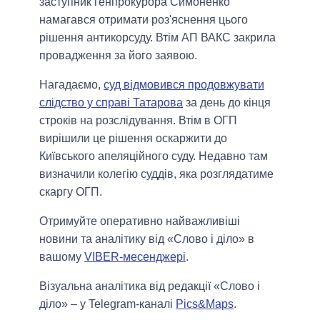
заступник генпрокурора Симоненко
намагався отримати роз'яснення цього
рішення антикорсуду. Втім АП ВАКС закрила
провадження за його заявою.
Нагадаємо,
суд відмовився продовжувати
слідство у справі Татарова
за день до кінця
строків на розслідування. Втім в ОГП
вирішили це рішення оскаржити до
Київського апеляційного суду. Недавно там
визначили колегію суддів, яка розглядатиме
скаргу ОГП.
Отримуйте оперативно найважливіші
новини та аналітику від «Слово і діло» в
вашому
VIBER-месенджері
.
Візуальна аналітика від редакції «Слово і
діло» – у Telegram-каналі
Pics&Maps
.