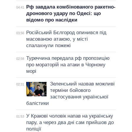
Рф завдала комбінованого ракетно-
04:41
дронового удару по Одесі: що
відомо про наслідки
Російський Бєлгород опинився під
03:56
масованою атакою, у місті
спалахнули пожежі
Туреччина передала рф пропозицію
02:58
про мораторій на атаки в Чорному
морі
Зеленський назвав можливі
02:31
терміни бойового
застосування української
балістики
У Кракові чоловік напав на українську
01:53
пару, а через два дні сам прийшов до
поліції