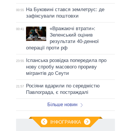
На Буковині стався землетрус: де
00:55
зафіксували поштовхи
«Вражаючі втрати»:
00:41
Зеленський оцінив
результати 40-денної
операції проти рф
Іспанська розвідка попередила про
23:55
нову спробу масового прориву
мігрантів до Сеути
Росіяни вдарили по середмістю
21:57
Павлограда, є постраждалі
Більше новин
ІНФОГРАФІКА