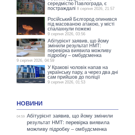
середмістю Павлограда, є
постраждалі
8 серпня 2026, 21:57
Російський Бєлгород опинився
під масованою атакою, у місті
спалахнули пожежі
9 серпня 2026, 03:56
Абітурієнт заявив, що йому
змінили результат НМТ:
перевірка виявила можливу
підробку – омбудсменка
9 серпня 2026, 04:59
У Кракові чоловік напав на
українську пару, а через два дні
сам прийшов до поліції
9 серпня 2026, 01:53
НОВИНИ
Абітурієнт заявив, що йому змінили
04:59
результат НМТ: перевірка виявила
можливу підробку – омбудсменка