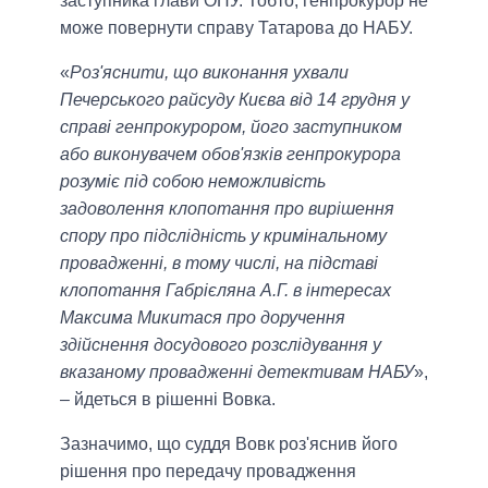
заступника глави ОПУ. Тобто, генпрокурор не
може повернути справу Татарова до НАБУ.
«
Роз'яснити, що виконання ухвали
Печерського райсуду Києва від 14 грудня у
справі генпрокурором, його заступником
або виконувачем обов'язків генпрокурора
розуміє під собою неможливість
задоволення клопотання про вирішення
спору про підслідність у кримінальному
провадженні, в тому числі, на підставі
клопотання Габрієляна А.Г. в інтересах
Максима Микитася про доручення
здійснення досудового розслідування у
вказаному провадженні детективам НАБУ
»,
– йдеться в рішенні Вовка.
Зазначимо, що суддя Вовк роз'яснив його
рішення про передачу провадження