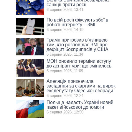
санкції проти росії
6 серпня 2026, 13:41
По всій росії фіксують збої в
роботі інтернету – ЗМІ
6 серпня 2026, 14:19
Трамп пригрозив в'язницею
тим, хто розповідає ЗМІ про
дефіцит боєприпасів у США
6 серпня 2026, 11:34
МОН оновило терміни вступу
до аспірантури: що змінилось
6 серпня 2026, 11:09
Апеляція призначила
засідання за скаргами на вирок
ексдепутату Одеської облради
6 серпня 2026, 12:24
Польща надасть Україні новий
пакет військової допомоги
6 серпня 2026, 12:50