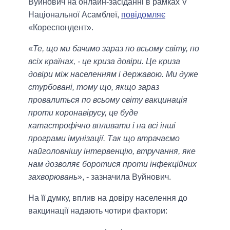
Вуйнович на онлайн-засіданні в рамках V
Національної Асамблеї,
повідомляє
«Кореспондент».
«
Те, що ми бачимо зараз по всьому світу, по
всіх країнах, - це криза довіри. Це криза
довіри між населенням і державою. Ми дуже
стурбовані, тому що, якщо зараз
провалиться по всьому світу вакцинація
проти коронавірусу, це буде
катастрофічно впливати і на всі інші
програми імунізації. Так що втрачаємо
найголовнішу інтервенцію, втручання, яке
нам дозволяє боротися проти інфекційних
захворювань
», - зазначила Вуйнович.
На її думку, вплив на довіру населення до
вакцинації надають чотири фактори: