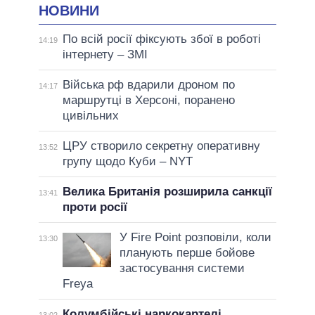
НОВИНИ
По всій росії фіксують збої в роботі
14:19
інтернету – ЗМІ
Війська рф вдарили дроном по
14:17
маршрутці в Херсоні, поранено
цивільних
ЦРУ створило секретну оперативну
13:52
групу щодо Куби – NYT
Велика Британія розширила санкції
13:41
проти росії
У Fire Point розповіли, коли
13:30
планують перше бойове
застосування системи
Freya
Колумбійські наркокартелі