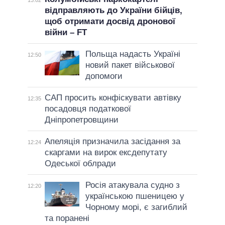
13:02
відправляють до України бійців,
щоб отримати досвід дронової
війни – FT
Польща надасть Україні
12:50
новий пакет військової
допомоги
САП просить конфіскувати автівку
12:35
посадовця податкової
Дніпропетровщини
Апеляція призначила засідання за
12:24
скаргами на вирок ексдепутату
Одеської облради
Росія атакувала судно з
12:20
українською пшеницею у
Чорному морі, є загиблий
та поранені