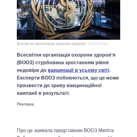
Всесвітня організація охорони здоров'я
TASS/Imago
Всесвітня організація охорони здоров'я
(ВООЗ) стурбована зростанням рівня
недовіри до
вакцинації в усьому світі
.
Експерти ВООЗ побоюються, що це може
призвести до зриву вакцинаційної
кампанії в результаті.
Про це заявила представник ВООЗ Меліта