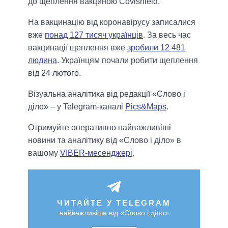
до щеплення вакциною Covishield.
На вакцинацію від коронавірусу записалися
вже
понад 127 тисяч українців
. За весь час
вакцинації щеплення вже
зробили 12 481
людина
. Українцям почали робити щеплення
від 24 лютого.
Візуальна аналітика від редакції «Слово і
діло» – у Telegram-каналі
Pics&Maps
.
Отримуйте оперативно найважливіші
новини та аналітику від «Слово і діло» в
вашому
VIBER-месенджері
.
ЧИТАЙТЕ У TELEGRAM
найважливіше від «Слово і діло»