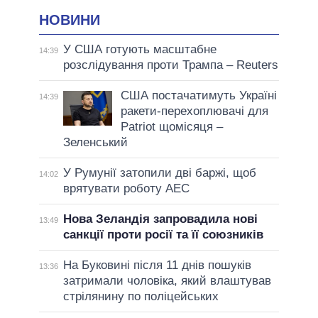
НОВИНИ
У США готують масштабне
14:39
розслідування проти Трампа – Reuters
США постачатимуть Україні
14:39
ракети-перехоплювачі для
Patriot щомісяця –
Зеленський
У Румунії затопили дві баржі, щоб
14:02
врятувати роботу АЕС
Нова Зеландія запровадила нові
13:49
санкції проти росії та її союзників
На Буковині після 11 днів пошуків
13:36
затримали чоловіка, який влаштував
стрілянину по поліцейських