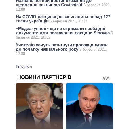
Названо чотири протипоказання до
щеплення вакциною Covishield
5 березня 2021,
12:09
На COVID-вакцинацію записалися понад 127
тисяч українців
5 березня 2021, 11:27
«Медзакупівлі» ще не отримали необхідні
документи для постачання вакцини Sinovac
5
березня 2021, 10:52
Учителів хочуть встигнути провакцинувати
до початку навчального року
5 березня 2021,
12:38