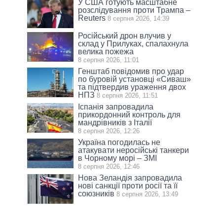
У США готують масштабне
розслідування проти Трампа –
Reuters
8 серпня 2026, 14:39
Російський дрон влучив у
склад у Прилуках, спалахнула
велика пожежа
8 серпня 2026, 11:01
Генштаб повідомив про удар
по буровій установці «Сиваш»
та підтвердив ураження двох
НПЗ
8 серпня 2026, 11:51
Іспанія запровадила
прикордонний контроль для
мандрівників з Італії
8 серпня 2026, 12:26
Україна погодилась не
атакувати неросійські танкери
в Чорному морі – ЗМІ
8 серпня 2026, 12:46
Нова Зеландія запровадила
нові санкції проти росії та її
союзників
8 серпня 2026, 13:49