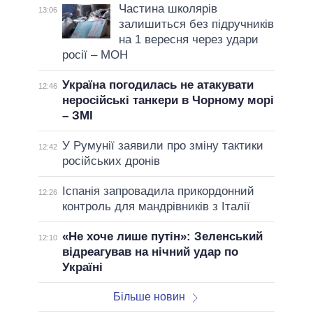
Частина школярів
13:06
залишиться без підручників
на 1 вересня через удари
росії – МОН
Україна погодилась не атакувати
12:46
неросійські танкери в Чорному морі
– ЗМІ
У Румунії заявили про зміну тактики
12:42
російських дронів
Іспанія запровадила прикордонний
12:26
контроль для мандрівників з Італії
«Не хоче лише путін»: Зеленський
12:10
відреагував на нічний удар по
Україні
Більше новин