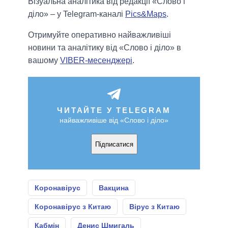
Візуальна аналітика від редакції «Слово і
діло» – у Telegram-каналі
Pics&Maps
.
Отримуйте оперативно найважливіші
новини та аналітику від «Слово і діло» в
вашому
VIBER-месенджері
.
ЧИТАЙТЕ У TELEGRAM
найважливіше від «Слово і діло»
Підписатися
Коронавірус
Вакцина
Коронавірус з Китаю
Вірус з Китаю
Кабмін
Денис Шмигаль