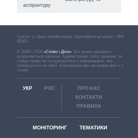
аспірантуру
Cуб'єкт у сфері онлайн-медіа. Ідентифікатор медіа – R40-
05063
© 2009—2026
«Слово і Діло»
.
Всі права захищені і
охороняються законом. Адміністрація сайту залишає за
собою право не погоджуватися з інформацією, яка
публікується на сайті, власниками або авторами якої є треті
особи.
УКР
РОС
ПРО НАС
КОНТАКТИ
ПРАВИЛА
МОНІТОРИНГ
ТЕМАТИКИ