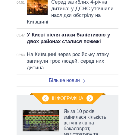
Серед загиблих 4-річна
04:51
дитина: у ДСНС уточнили
наслідки обстрілу на
Київщині
У Києві після атаки балістикою у
03:47
двох районах сталися пожежі
На Київщині через російську атаку
02:53
загинули троє людей, серед них
дитина
Більше новин
ІНФОГРАФІКА
Як за 10 років
раїні
змінилася кількість
ої
вступників на
бакалаврат,
магістратуру та