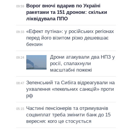
Ворог вночі вдарив по Україні
09:59
ракетами та 151 дроном: скільки
ліквідувала ППО
«Ефект путіна»: у російських регіонах
09:33
перед його візитом різко дешевшає
бензин
Дрони атакували два НПЗ у
09:24
росії, спалахнули
масштабні пожежі
Зеленський та Сибіга відреагували на
08:47
ухвалення «пекельних санкцій» проти
рф
Частині пенсіонерів та отримувачів
05:15
соцвиплат треба змінити банк до 15
вересня: кого це стосується