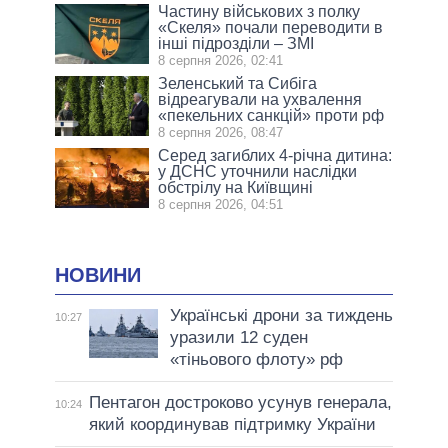
Частину військових з полку
«Скеля» почали переводити в
інші підрозділи – ЗМІ
8 серпня 2026, 02:41
Зеленський та Сибіга
відреагували на ухвалення
«пекельних санкцій» проти рф
8 серпня 2026, 08:47
Серед загиблих 4-річна дитина:
у ДСНС уточнили наслідки
обстрілу на Київщині
8 серпня 2026, 04:51
НОВИНИ
Українські дрони за тиждень
10:27
уразили 12 суден
«тіньового флоту» рф
Пентагон достроково усунув генерала,
10:24
який координував підтримку України