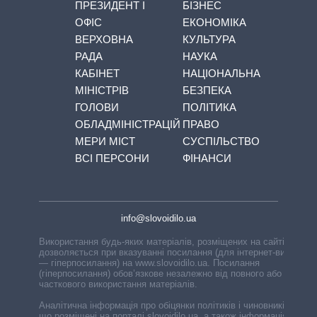
ПРЕЗИДЕНТ І
БІЗНЕС
ОФІС
ЕКОНОМІКА
ВЕРХОВНА
КУЛЬТУРА
РАДА
НАУКА
КАБІНЕТ
НАЦІОНАЛЬНА
МІНІСТРІВ
БЕЗПЕКА
ГОЛОВИ
ПОЛІТИКА
ОБЛАДМІНІСТРАЦІЙ
ПРАВО
МЕРИ МІСТ
СУСПІЛЬСТВО
ВСІ ПЕРСОНИ
ФІНАНСИ
info@slovoidilo.ua
Використання будь-яких матеріалів, розміщених на сайті,
дозволяється при вказуванні посилання (для інтернет-видань
— гіперпосилання) на www.slovoidilo.ua. Посилання
(гіперпосилання) обов’язкове незалежно від повного або
часткового використання матеріалів.
Аналітична інформація про обіцянки політиків і чиновників,
що розміщені на порталі slovoidilo.ua, а також інформація про