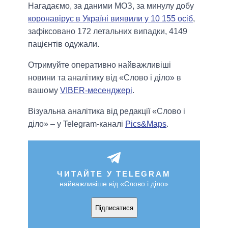
Нагадаємо, за даними МОЗ, за минулу добу
коронавірус в Україні виявили у 10 155 осіб
,
зафіксовано 172 летальних випадки, 4149
пацієнтів одужали.
Отримуйте оперативно найважливіші
новини та аналітику від «Слово і діло» в
вашому
VIBER-месенджері
.
Візуальна аналітика від редакції «Слово і
діло» – у Telegram-каналі
Pics&Maps
.
ЧИТАЙТЕ У TELEGRAM
найважливіше від «Слово і діло»
Підписатися