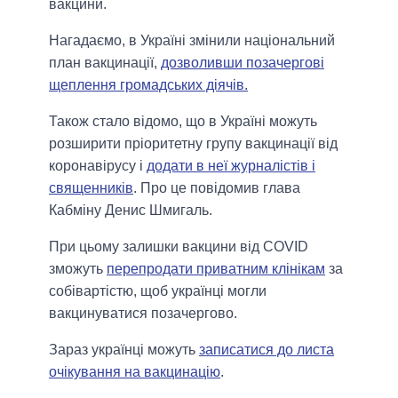
вакцини.
Нагадаємо, в Україні змінили національний
план вакцинації,
дозволивши позачергові
щеплення громадських діячів.
Також стало відомо, що в Україні можуть
розширити пріоритетну групу вакцинації від
коронавірусу і
додати в неї журналістів і
священників
. Про це повідомив глава
Кабміну Денис Шмигаль.
При цьому залишки вакцини від COVID
зможуть
перепродати приватним клінікам
за
собівартістю, щоб українці могли
вакцинуватися позачергово.
Зараз українці можуть
записатися до листа
очікування на вакцинацію
.