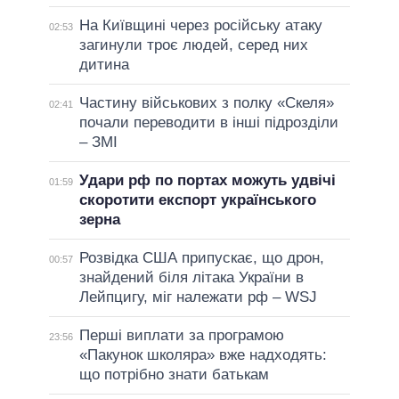
На Київщині через російську атаку
02:53
загинули троє людей, серед них
дитина
Частину військових з полку «Скеля»
02:41
почали переводити в інші підрозділи
– ЗМІ
Удари рф по портах можуть удвічі
01:59
скоротити експорт українського
зерна
Розвідка США припускає, що дрон,
00:57
знайдений біля літака України в
Лейпцигу, міг належати рф – WSJ
Перші виплати за програмою
23:56
«Пакунок школяра» вже надходять:
що потрібно знати батькам