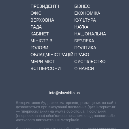
ПРЕЗИДЕНТ І
БІЗНЕС
ОФІС
ЕКОНОМІКА
ВЕРХОВНА
КУЛЬТУРА
РАДА
НАУКА
КАБІНЕТ
НАЦІОНАЛЬНА
МІНІСТРІВ
БЕЗПЕКА
ГОЛОВИ
ПОЛІТИКА
ОБЛАДМІНІСТРАЦІЙ
ПРАВО
МЕРИ МІСТ
СУСПІЛЬСТВО
ВСІ ПЕРСОНИ
ФІНАНСИ
info@slovoidilo.ua
Використання будь-яких матеріалів, розміщених на сайті,
дозволяється при вказуванні посилання (для інтернет-видань
— гіперпосилання) на www.slovoidilo.ua. Посилання
(гіперпосилання) обов’язкове незалежно від повного або
часткового використання матеріалів.
Аналітична інформація про обіцянки політиків і чиновників,