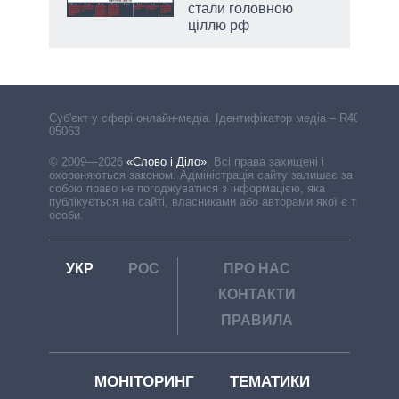
стали головною
ціллю рф
Cуб'єкт у сфері онлайн-медіа. Ідентифікатор медіа – R40-
05063
© 2009—2026
«Слово і Діло»
.
Всі права захищені і
охороняються законом. Адміністрація сайту залишає за
собою право не погоджуватися з інформацією, яка
публікується на сайті, власниками або авторами якої є треті
особи.
УКР
РОС
ПРО НАС
КОНТАКТИ
ПРАВИЛА
МОНІТОРИНГ
ТЕМАТИКИ