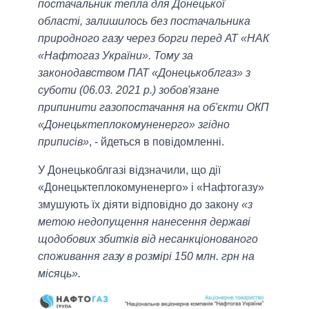
постачальник тепла для Донецької
області, залишилось без постачальника
природного газу через борги перед АТ «НАК
«Нафтогаз України». Тому за
законодавством ПАТ «Донецькоблгаз» з
суботи (06.03. 2021 р.) зобов'язане
припинити газопостачання на об'єкти ОКП
«Донецьктеплокомуненерго» згідно
приписів»
, - йдеться в повідомленні.
У Донецькоблгазі відзначили, що дії
«Донецьктеплокомуненерго» і «Нафтогазу»
змушують їх діяти відповідно до закону
«з
метою недопущення нанесення державі
щодобових збитків від несанкціонованого
споживання газу в розмірі 150 млн. грн на
місяць».