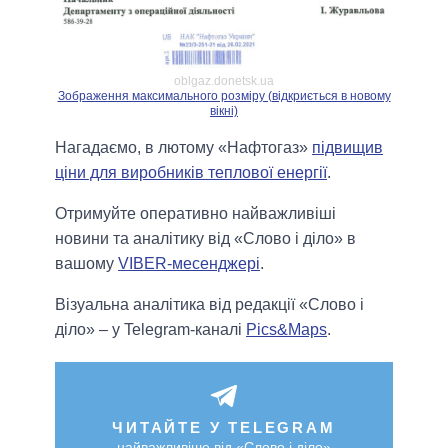
oblgaz.donetsk.ua
Зображення максимального розміру (відкриється в новому
вікні)
Нагадаємо, в лютому «Нафтогаз»
підвищив
ціни для виробників теплової енергії
.
Отримуйте оперативно найважливіші
новини та аналітику від «Слово і діло» в
вашому
VIBER-месенджері
.
Візуальна аналітика від редакції «Слово і
діло» – у Telegram-каналі
Pics&Maps
.
ЧИТАЙТЕ У TELEGRAM
найважливіше від «Слово і діло»