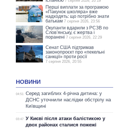
Іспанією
7 серпня 2026, 20:19
Перші виплати за програмою
«Пакунок школяра» вже
надходять: що потрібно знати
батькам
7 серпня 2026, 23:56
Окупанти вдарили з РСЗВ по
Слов'янську, є жертва і
поранені
7 серпня 2026, 22:29
Сенат США підтримав
законопроєкт про «пекельні
санкції» проти росії
7 серпня 2026, 20:55
НОВИНИ
Серед загиблих 4-річна дитина: у
04:51
ДСНС уточнили наслідки обстрілу на
Київщині
У Києві після атаки балістикою у
03:47
двох районах сталися пожежі