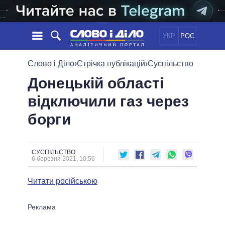
УКР
РОС
НОВИНИ
Слово і Діло
›
Стрічка публікацій
›
Суспільство
Донецькій області
ОБIЦЯНКИ
СТРІЧКА
ПОЛІТИКА
відключили газ через
ПОДІЇ
ЕКОНОМІКА
ПОЛIТИКИ
борги
СТАТТІ
СУСПІЛЬСТВО
ІНФОГРАФІКА
ДУМКИ
СВІТ
УСІ ПОЛІТИКИ
ОГЛЯДИ
ПРЕЗИДЕНТ І ОФІС
ВІДЕО
СУСПІЛЬСТВО
ДАЙДЖЕСТИ
6 березня 2021, 10:56
ВЕРХОВНА РАДА
ПІДТРИМАТИ
КАБІНЕТ МІНІСТРІВ
Читати російською
ГОЛОВИ ОБЛАДМІНІСТРАЦІЙ
ПОРІВНЯННЯ ПОЛІТИКІВ
МЕРИ МІСТ
ВСІ ПЕРСОНИ