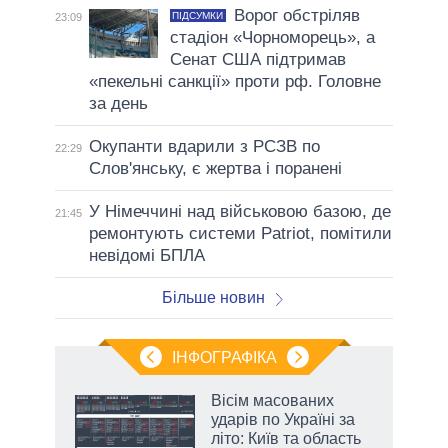
Ворог обстріляв
ПІДСУМКИ
23:09
стадіон «Чорноморець», а
Сенат США підтримав
«пекельні санкції» проти рф. Головне
за день
Окупанти вдарили з РСЗВ по
22:29
Слов'янську, є жертва і поранені
У Німеччині над військовою базою, де
21:45
ремонтують системи Patriot, помітили
невідомі БПЛА
Більше новин
ІНФОГРАФІКА
жет
Вісім масованих
ударів по Україні за
ків
літо: Київ та область