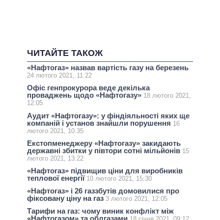
ЧИТАЙТЕ ТАКОЖ
«Нафтогаз» назвав вартість газу на березень
24 лютого 2021, 11:22
Офіс генпрокурора веде декілька
проваджень щодо «Нафтогазу»
18 лютого 2021,
12:05
Аудит «Нафтогазу»: у фіндіяльності яких ще
компаній і установ знайшли порушення
16
лютого 2021, 10:35
Екстопменеджеру «Нафтогазу» закидають
державні збитки у півтори сотні мільйонів
15
лютого 2021, 13:22
«Нафтогаз» підвищив ціни для виробників
теплової енергії
10 лютого 2021, 15:30
«Нафтогаз» і 26 газзбутів домовилися про
фіксовану ціну на газ
3 лютого 2021, 12:05
Тарифи на газ: чому виник конфлікт між
«Нафтогазом» та облгазами
18 січня 2021, 09:12