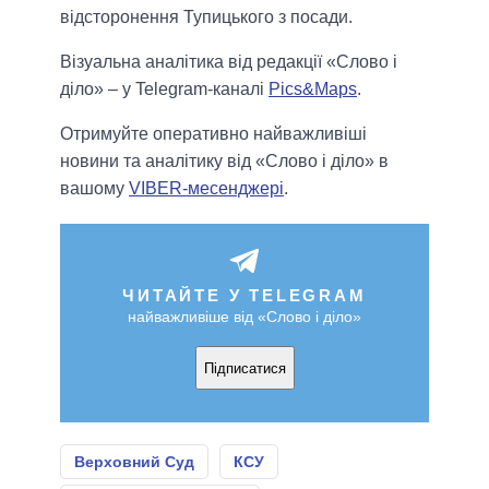
відсторонення Тупицького з посади.
Візуальна аналітика від редакції «Слово і
діло» – у Telegram-каналі
Pics&Maps
.
Отримуйте оперативно найважливіші
новини та аналітику від «Слово і діло» в
вашому
VIBER-месенджері
.
ЧИТАЙТЕ У TELEGRAM
найважливіше від «Слово і діло»
Підписатися
Верховний Суд
КСУ