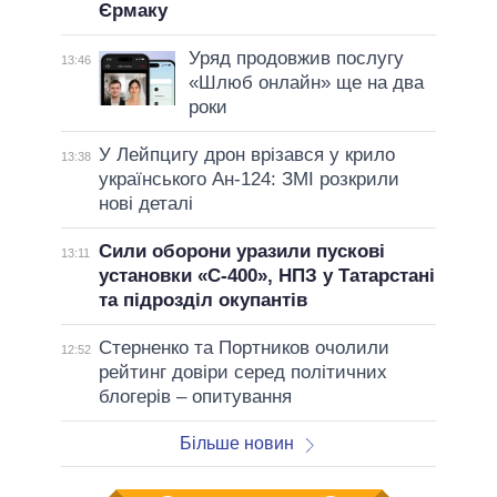
Єрмаку
Уряд продовжив послугу
13:46
«Шлюб онлайн» ще на два
роки
У Лейпцигу дрон врізався у крило
13:38
українського Ан-124: ЗМІ розкрили
нові деталі
Сили оборони уразили пускові
13:11
установки «С-400», НПЗ у Татарстані
та підрозділ окупантів
Стерненко та Портников очолили
12:52
рейтинг довіри серед політичних
блогерів – опитування
Більше новин