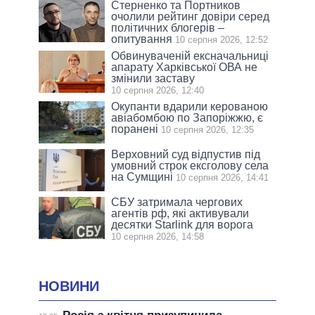
Стерненко та Портников
очолили рейтинг довіри серед
політичних блогерів –
опитування
10 серпня 2026, 12:52
Обвинуваченій ексначальниці
апарату Харківської ОВА не
змінили заставу
10 серпня 2026, 12:40
Окупанти вдарили керованою
авіабомбою по Запоріжжю, є
поранені
10 серпня 2026, 12:35
Верховний суд відпустив під
умовний строк ексголову села
на Сумщині
10 серпня 2026, 14:41
СБУ затримала чергових
агентів рф, які активували
десятки Starlink для ворога
10 серпня 2026, 14:58
НОВИНИ