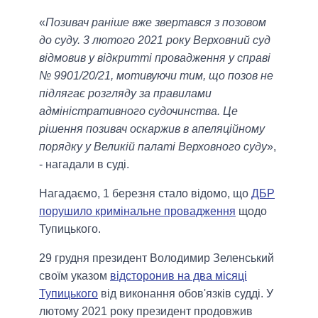
«
Позивач раніше вже звертався з позовом
до суду. 3 лютого 2021 року Верховний суд
відмовив у відкритті провадження у справі
№ 9901/20/21, мотивуючи тим, що позов не
підлягає розгляду за правилами
адміністративного судочинства. Це
рішення позивач оскаржив в апеляційному
порядку у Великій палаті Верховного суду
»,
- нагадали в суді.
Нагадаємо, 1 березня стало відомо, що
ДБР
порушило кримінальне провадження
щодо
Тупицького.
29 грудня президент Володимир Зеленський
своїм указом
відсторонив на два місяці
Тупицького
від виконання обов'язків судді. У
лютому 2021 року президент продовжив