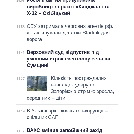
Росія з квітня призупинила
15:05
виробництво ракет «Кинджал» та
Х-32 – Скібіцький
СБУ затримала чергових агентів рф,
14:58
які активували десятки Starlink для
ворога
Верховний суд відпустив під
14:41
умовний строк ексголову села на
Сумщині
Кількість постраждалих
14:27
внаслідок удару по
Запоріжжю стрімко зросла,
серед них – діти
В Україні зріс рівень топ-корупції –
14:19
очільник САП
ВАКС змінив запобіжний захід
14:17