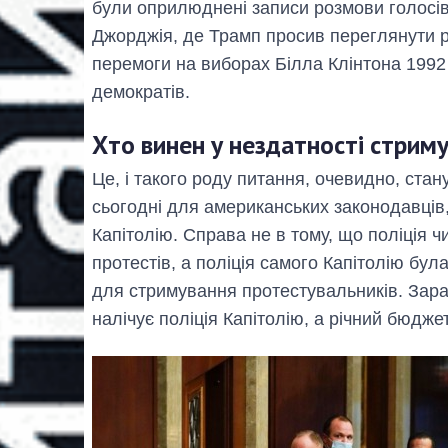
були оприлюднені записи розмови голосів
Джорджія, де Трамп просив переглянути ре
перемоги на виборах Білла Клінтона 1992 
демократів.
Хто винен у нездатності стрим
Це, і такого роду питання, очевидно, ст
сьогодні для американських законодавців,
Капітолію. Справа не в тому, що поліція 
протестів, а поліція самого Капітолію була
для стримування протестувальників. Зарад
налічує поліція Капітолію, а річний бюдже