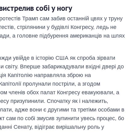
вистрелив собі у ногу
отестів Трамп сам забив останній цвях у труну
естів, стрілянини у будівлі Конгресу, ледь не
лади, а головне підбурення американців на шлях
авжди увійде в історію США як спроба зірвати
и світу. Вперше забарикадували вхідні двері до
іція Капітолію направляла зброю на
Капітолії пролунали постріли, а згодом
сом членів обох палат Конгресу евакуювали, а
есу призупинили. Спочатку як і належить,
лати, адже вони є другими та третіми особами в
т сам по собі змусив зупинити увесь процес, бо
анні Сенату, відіграє вирішальну роль у