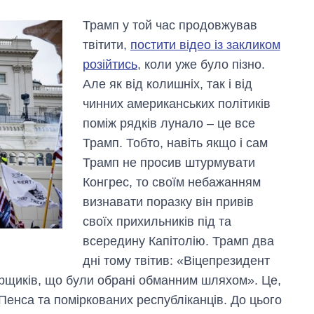
Трамп у той час продовжував
твітити,
постити відео із закликом
розійтись
, коли уже було пізно.
Але як від колишніх, так і від
чинних американських політиків
поміж рядків лунало – це все
Трамп. Тобто, навіть якщо і сам
Трамп не просив штурмувати
Конгрес, то своїм небажанням
визнавати поразку він привів
своїх прихильників під та
всередину Капітолію. Трамп два
дні тому твітив: «Віцепрезидент
рщиків, що були обрані обманним шляхом». Це,
енса та поміркованих республіканців. До цього