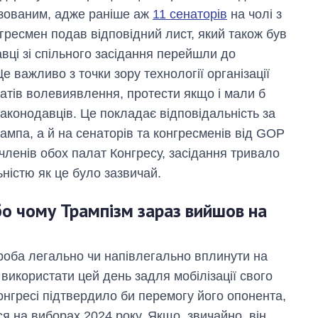
озованим, адже раніше аж
11 сенаторів
на чолі з
гресмен подав відповідний лист, який також був
вці зі спільного засідання перейшли до
е важливо з точки зору технології організації
татів волевиявлення, протести якщо і мали б
законодавців. Це покладає відповідальність за
рампа, а й на сенаторів та конгресменів від GOP
я членів обох палат Конгресу, засідання тривало
ністю як це було зазвичай.
бо чому Трампізм зараз вийшов на
Як за 10 років
змінилася кількість
роба легально чи напівлегально вплинути на
вступників на
 використати цей день задля мобілізації свого
бакалаврат,
Конгресі підтвердило би перемогу його опонента,
магістратуру та
аспірантуру
я на виборах 2024 року. Якщо, звичайно, він