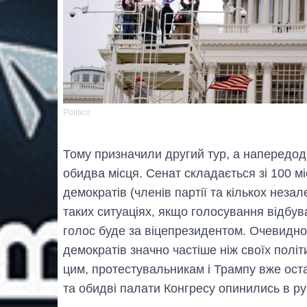
Politico
Тому призначили другий тур, а напередо
обидва місця. Сенат складається зі 100 м
демократів (членів партії та кількох незал
таких ситуаціях, якщо голосування відбув
голос буде за віцепрезидентом. Очевидно,
демократів значно частіше ніж своїх політи
цим, протестувальникам і Трампу вже оста
та обидві палати Конгресу опинились в ру