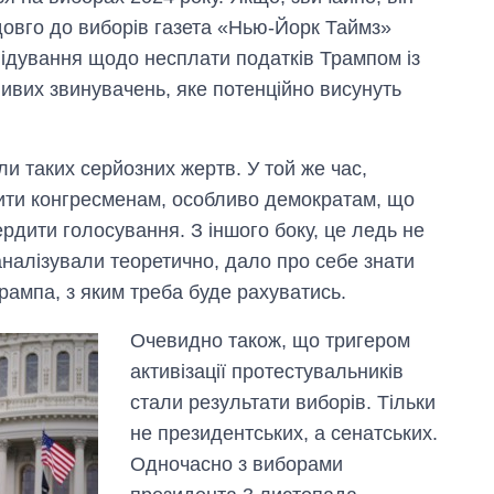
довго до виборів газета «Нью-Йорк Таймз»
ідування щодо несплати податків Трампом із
ивих звинувачень, яке потенційно висунуть
и таких серйозних жертв. У той же час,
ити конгресменам, особливо демократам, що
рдити голосування. З іншого боку, це ледь не
налізували теоретично, дало про себе знати
Трампа, з яким треба буде рахуватись.
Очевидно також, що тригером
активізації протестувальників
стали результати виборів. Тільки
не президентських, а сенатських.
Одночасно з виборами