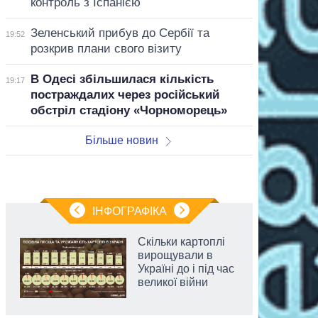
контроль з Іспанією
Зеленський прибув до Сербії та
19:52
розкрив плани свого візиту
В Одесі збільшилася кількість
19:17
постраждалих через російський
обстріл стадіону «Чорноморець»
Більше новин
ІНФОГРАФІКА
Скільки картоплі
вирощували в
Україні до і під час
великої війни