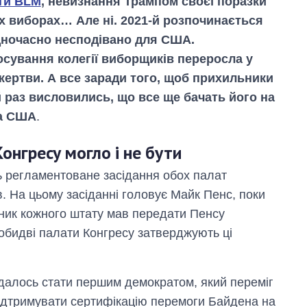
ти BLM
, невизнання Трампом своєї поразки
х виборах… Але ні. 2021-й розпочинається
дночасно несподівано для США.
осування колегії виборщиків переросла у
 жертви. А все заради того, щоб прихильники
 раз висловились, що все ще бачать його на
та США
.
онгресу могло і не бути
дь регламентоване засідання обох палат
. На цьому засіданні головує Майк Пенс, поки
ник кожного штату мав передати Пенсу
а обидві палати Конгресу затверджують ці
вдалось стати першим демократом, який переміг
підтримувати сертифікацію перемоги Байдена на