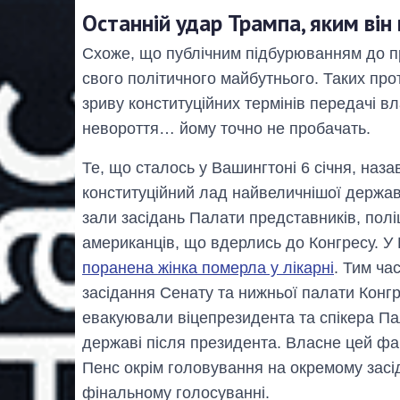
Останній удар Трампа, яким він 
Схоже, що публічним підбурюванням до пр
свого політичного майбутнього. Таких прот
зриву конституційних термінів передачі в
невороття… йому точно не пробачать.
Те, що сталось у Вашингтоні 6 січня, наз
конституційний лад найвеличнішої держав
зали засідань Палати представників, пол
американців, що вдерлись до Конгресу. У 
поранена жінка померла у лікарні
. Тим ча
засідання Сенату та нижньої палати Конгр
евакуювали віцепрезидента та спікера Па
державі після президента. Власне цей фак
Пенс окрім головування на окремому засід
фінальному голосуванні.