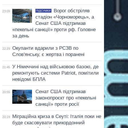
Ворог обстріляв
ПІДСУМКИ
23:09
стадіон «Чорноморець», а
Сенат США підтримав
«пекельні санкції» проти рф. Головне
за день
Окупанти вдарили з РСЗВ по
22:29
Слов'янську, є жертва і поранені
У Німеччині над військовою базою, де
21:45
ремонтують системи Patriot, помітили
невідомі БПЛА
Сенат США підтримав
20:55
законопроєкт про «пекельні
санкції» проти росії
Міграційна криза в Сеуті: Італія поки не
20:19
буде скасовувати прикордонний