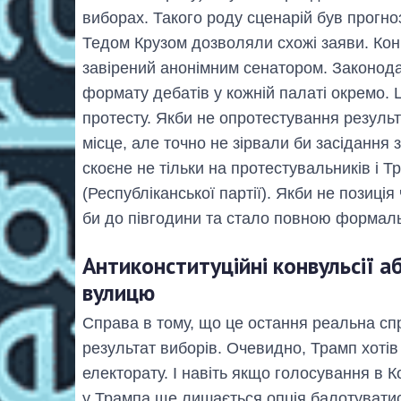
виборах. Такого роду сценарій був прогн
Тедом Крузом дозволяли схожі заяви. Кон
завірений анонімним сенатором. Законода
формату дебатів у кожній палаті окремо. Ц
протесту. Якби не опротестування резуль
місце, але точно не зірвали би засідання 
скоєне не тільки на протестувальників і Т
(Республіканської партії). Якби не позиці
би до півгодини та стало повною формаль
Антиконституційні конвульсії а
вулицю
Справа в тому, що це остання реальна сп
результат виборів. Очевидно, Трамп хотів
електорату. І навіть якщо голосування в 
у Трампа ще лишається опція балотуватис