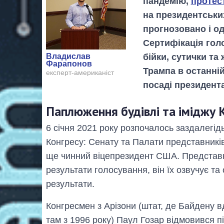
пандемію,
протес
на президентськи
прогнозовано і о
Сертифікація гол
бійки, сутички та
Владислав
Фарапонов
Трампа в останній
експерт-американіст
посаді президен
Паплюження будівлі та іміджу К
6 січня 2021 року розпочалось заздалегі
Конгресу: Сенату та Палати представників
ще чинний віцепрезидент США. Представ
результати голосування, він їх озвучує т
результати.
Конгресмен з Арізони (штат, де Байдену 
там з 1996 року) Паул Гозар відмовився 