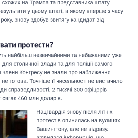
 схожих на Трампа та представника штату
зультати у цьому штаті, в якому вперше з часу
року, знову здобув звитягу кандидат від
увати протести?
ануть найбільш незвичайними та небажаними уже
 для столичної влади та для поліції самого
чи члени Конгресу не знали про наближення
 не готова. Точніше її чисельності не вистачило
и справедливості, 2 тисячі 300 офіцерів
т сягає 460 млн доларів.
Нацгвардія знову після літніх
протестів опинилась на вулицях
Вашингтону, але не відразу.
З'явилася інформація, що