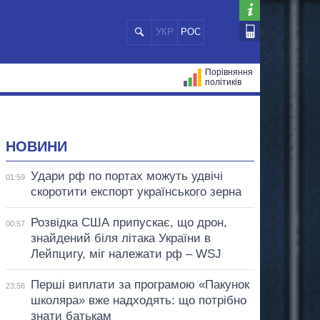
УКР
РОС
Порівняння
політиків
ЦІЙ
МЕРИ МІСТ
ВСІ ПЕРСОНИ
НОВИНИ
Удари рф по портах можуть удвічі
01:59
скоротити експорт українського зерна
Розвідка США припускає, що дрон,
00:57
знайдений біля літака України в
Лейпцигу, міг належати рф – WSJ
Перші виплати за програмою «Пакунок
23:56
школяра» вже надходять: що потрібно
знати батькам