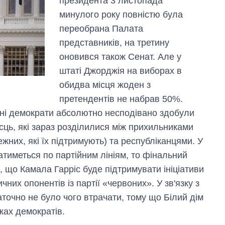
президента 3 листопада
минулого року повністю була
переобрана Палата
представників, на третину
оновився також Сенат. Але у
штаті Джорджія на виборах в
обидва місця жоден з
претендентів не набрав 50%.
дні демократи абсолютно несподівано здобули
ісць, які зараз розділилися між прихильниками
ежних, які їх підтримують) та республіканцями. У
атиметься по партійним лініям, то фінальний
 що Камала Гарріс буде підтримувати ініціативи
чних опонентів із партії «червоних». У зв'язку з
точно не було чого втрачати, тому що Білий дім
ках демократів.