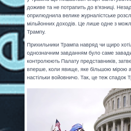
доживе та не потрапить до в'язниці. Неза
оприлюднила велике журналістське розсл
мільйонних доходів. Це лише одне з можл
Трампу.
Прихильники Трампа навряд чи щиро хотіл
однозначним завданням було саме завад
контролюють Палату представників, затве
вперше, коли явище, яке більшою мірою а
настільки войовничо. Так, це теж спадок 