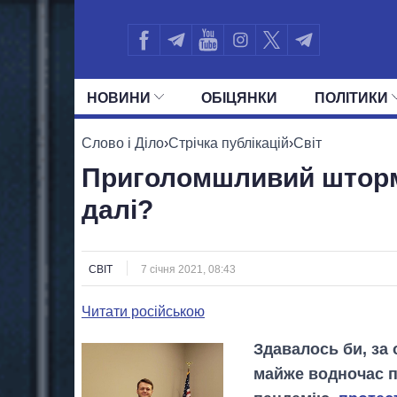
НОВИНИ
ОБIЦЯНКИ
ПОЛIТИКИ
УСІ ПОЛІТИКИ
ПРЕЗИДЕНТ І ОФ
Слово і Діло
›
Стрічка публікацій
›
Світ
Приголомшливий шторм
далі?
СВІТ
7 січня 2021, 08:43
Читати російською
Здавалось би, за 
майже водночас пе