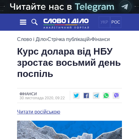
УКР
РОС
НОВИНИ
Слово і Діло
›
Стрічка публікацій
›
Фінанси
Курс долара від НБУ
ОБIЦЯНКИ
СТРІЧКА
ПОЛІТИКА
зростає восьмий день
ПОДІЇ
ЕКОНОМІКА
ПОЛIТИКИ
поспіль
СТАТТІ
СУСПІЛЬСТВО
ІНФОГРАФІКА
ДУМКИ
СВІТ
УСІ ПОЛІТИКИ
ОГЛЯДИ
ПРЕЗИДЕНТ І ОФІС
ВІДЕО
ФІНАНСИ
ДАЙДЖЕСТИ
30 листопада 2020, 09:22
ВЕРХОВНА РАДА
ПІДТРИМАТИ
КАБІНЕТ МІНІСТРІВ
Читати російською
ГОЛОВИ ОБЛАДМІНІСТРАЦІЙ
ПОРІВНЯННЯ ПОЛІТИКІВ
МЕРИ МІСТ
ВСІ ПЕРСОНИ