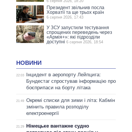
6 серпня 2026, 18:20
Президент звільнив посла
Хорватії та ще трьох країн
6 серпня 2026, 17:43
У ЗСУ запустили тестування
спрощених переведень через
«Армія+»: які підрозділи
доступні
6 серпня 2026, 18:54
НОВИНИ
Інцидент в аеропорту Лейпцига:
22:03
Бундестаг спростував інформацію про
боєприпаси на борту літака
Окремі списки для зими і літа: Кабмін
21:49
змінить правила розподілу
електроенергії
Німецьке вантажне судно
21:29