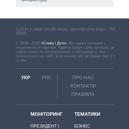
Cуб'єкт у сфері онлайн-медіа. Ідентифікатор медіа – R40-
05063
© 2009—2026
«Слово і Діло»
.
Всі права захищені і
охороняються законом. Адміністрація сайту залишає за
собою право не погоджуватися з інформацією, яка
публікується на сайті, власниками або авторами якої є треті
особи.
УКР
РОС
ПРО НАС
КОНТАКТИ
ПРАВИЛА
МОНІТОРИНГ
ТЕМАТИКИ
ПРЕЗИДЕНТ І
БІЗНЕС