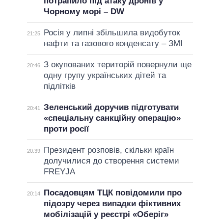
потрапило під атаку дронів у
Чорному морі – DW
Росія у липні збільшила видобуток
21:25
нафти та газового конденсату – ЗМІ
З окупованих територій повернули ще
20:46
одну групу українських дітей та
підлітків
Зеленський доручив підготувати
20:41
«спеціальну санкційну операцію»
проти росії
Президент розповів, скільки країн
20:39
долучилися до створення системи
FREYJA
Посадовцям ТЦК повідомили про
20:14
підозру через випадки фіктивних
мобілізацій у реєстрі «Оберіг»