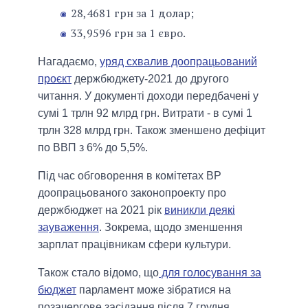
28,4681 грн за 1 долар;
33,9596 грн за 1 євро.
Нагадаємо,
уряд схвалив доопрацьований
проєкт
держбюджету-2021 до другого
читання. У документі доходи передбачені у
сумі 1 трлн 92 млрд грн. Витрати - в сумі 1
трлн 328 млрд грн. Також зменшено дефіцит
по ВВП з 6% до 5,5%.
Під час обговорення в комітетах ВР
доопрацьованого законопроекту про
держбюджет на 2021 рік
виникли деякі
зауваження
. Зокрема, щодо зменшення
зарплат працівникам сфери культури.
Також стало відомо, що
для голосування за
бюджет
парламент може зібратися на
позачергове засідання після 7 грудня.