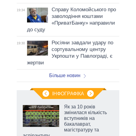
Справу Коломойського про
19:34
заволодіння коштами
«ПриватБанку» направили
до суду
Росіяни завдали удару по
19:30
сортувальному центру
Укрпошти у Павлограді, є
жертви
Більше новин
ІНФОГРАФІКА
Як за 10 років
раїні
змінилася кількість
ої
вступників на
бакалаврат,
магістратуру та
аспірантуру