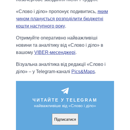
«Слово і діло» пропонує подивитись,
яким
чином планується розподілити бюджетні
кошти наступного року
.
Отримуйте оперативно найважливіші
новини та аналітику від «Слово і діло» в
вашому
VIBER-месенджері
.
Візуальна аналітика від редакції «Слово і
діло» – у Telegram-каналі
Pics&Maps
.
ЧИТАЙТЕ У TELEGRAM
найважливіше від «Слово і діло»
Підписатися