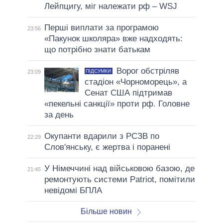
Лейпцигу, міг належати рф – WSJ
Перші виплати за програмою
23:56
«Пакунок школяра» вже надходять:
що потрібно знати батькам
Ворог обстріляв
ПІДСУМКИ
23:09
стадіон «Чорноморець», а
Сенат США підтримав
«пекельні санкції» проти рф. Головне
за день
Окупанти вдарили з РСЗВ по
22:29
Слов'янську, є жертва і поранені
У Німеччині над військовою базою, де
21:45
ремонтують системи Patriot, помітили
невідомі БПЛА
Більше новин