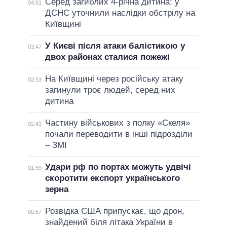
Серед загиблих 4-річна дитина: у
04:51
ДСНС уточнили наслідки обстрілу на
Київщині
У Києві після атаки балістикою у
03:47
двох районах сталися пожежі
На Київщині через російську атаку
02:53
загинули троє людей, серед них
дитина
Частину військових з полку «Скеля»
02:41
почали переводити в інші підрозділи
– ЗМІ
Удари рф по портах можуть удвічі
01:59
скоротити експорт українського
зерна
Розвідка США припускає, що дрон,
00:57
знайдений біля літака України в