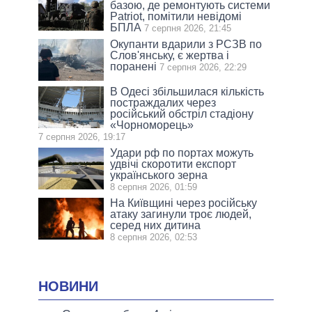
базою, де ремонтують системи
Patriot, помітили невідомі
БПЛА
7 серпня 2026, 21:45
Окупанти вдарили з РСЗВ по
Слов'янську, є жертва і
поранені
7 серпня 2026, 22:29
В Одесі збільшилася кількість
постраждалих через
російський обстріл стадіону
«Чорноморець»
7 серпня 2026, 19:17
Удари рф по портах можуть
удвічі скоротити експорт
українського зерна
8 серпня 2026, 01:59
На Київщині через російську
атаку загинули троє людей,
серед них дитина
8 серпня 2026, 02:53
НОВИНИ