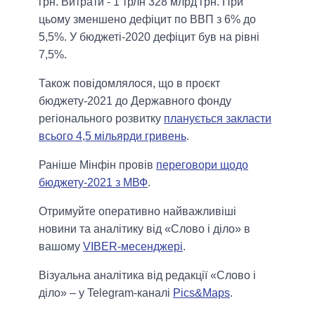
грн. Витрати - 1 трлн 328 млрд грн. При
цьому зменшено дефіцит по ВВП з 6% до
5,5%. У бюджеті-2020 дефіцит був на рівні
7,5%.
Також повідомлялося, що в проєкт
бюджету-2021 до Державного фонду
регіонального розвитку
планується закласти
всього 4,5 мільярди гривень
.
Раніше Мінфін провів
переговори щодо
бюджету-2021 з МВФ
.
Отримуйте оперативно найважливіші
новини та аналітику від «Слово і діло» в
вашому
VIBER-месенджері
.
Візуальна аналітика від редакції «Слово і
діло» – у Telegram-каналі
Pics&Maps
.