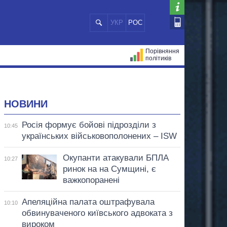
УКР
РОС
Порівняння
політиків
ЦІЙ
МЕРИ МІСТ
ВСІ ПЕРСОНИ
НОВИНИ
Росія формує бойові підрозділи з
10:45
українських військовополонених – ISW
Окупанти атакували БПЛА
10:27
ринок на на Сумщині, є
важкопоранені
Апеляційна палата оштрафувала
10:10
обвинуваченого київського адвоката з
вироком