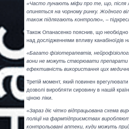
«Часто лунають міфи про те, що, після л
опиняться на чорному ринку. Жодного ві
також підлягають контролю»,
– підкрес
Також Опанасенко пояснив, що необхідно
над дослідженнями впливу канабіноїдів на
«Багато фізіотерапевтів, нейрофізіолог
вони не можуть створювати препарати і
ефективність використання цих медични
Третій момент, який повинен врегулювати
дозволі виробляти сировину в нашій країн
ціною ліки.
«Зараз діє чітко відпрацьована схема ви
поліції на фармпідприємствах виробляю
контрольовані аптеки, куди можуть при