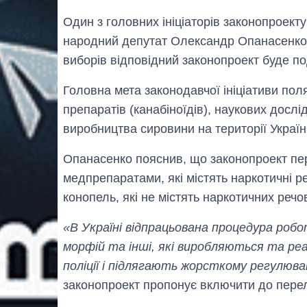
Один з головних ініціаторів законопроекту
народний депутат Олександр Опанасенко 
виборів відповідний законопроект буде п
Головна мета законодавчої ініціативи пол
препаратів (канабіноїдів), наукових досл
виробництва сировини на території Україн
Опанасенко пояснив, що законопроект пе
медпрепаратами, які містять наркотичні 
конопель, які не містять наркотичних речо
«В Україні відпрацьована процедура ро
морфій та інші, які виробляються та ре
поліції і підлягають жорсткому регулюв
законопроект пропонує включити до перелік