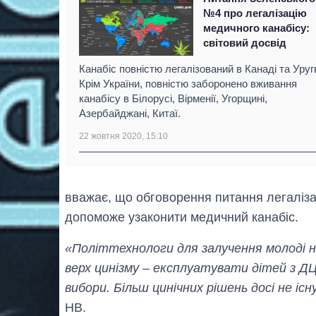
№4 про легалізацію
медичного канабісу:
світовий досвід
Канабіс повністю легалізований в Канаді та Уругв
Крім України, повністю заборонено вживання
канабісу в Білорусі, Вірменії, Угорщині,
Азербайджані, Китаї.
22 жовтня 2020, 15:10
вважає, що обговорення питання легалізац
допоможе узаконити медичний канабіс.
«Політтехнологи для залучення молоді н
верх цинізму – експлуатувати дітей з ДЦ
вибори. Більш цинічних рішень досі не існ
НВ.