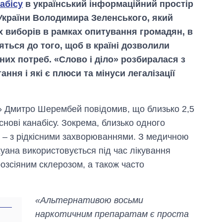
абісу
в український інформаційний простір
 України Володимира Зеленського, який
х виборів в рамках опитування громадян, в
яться до того, щоб в країні дозволили
их потреб. «Слово і діло» розбиралася з
ння і які є плюси та мінуси легалізації
 Дмитро Шерембей повідомив, що близько 2,5
снові канабісу. Зокрема, близько одного
й – з рідкісними захворюваннями. З медичною
ана використовується під час лікування
Економіка ШІ-
 розсіяним склерозом, а також часто
гігантів: скільки
коштують і
заробляють
OpenAI та
«Альтернативою восьми
Anthropic
наркотичним препаратам є проста