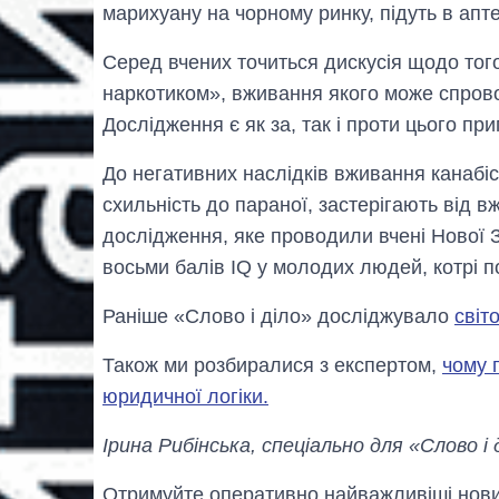
марихуану на чорному ринку, підуть в апт
Серед вчених точиться дискусія щодо тог
наркотиком», вживання якого може спрово
Дослідження є як за, так і проти цього пр
До негативних наслідків вживання канабісу
схильність до параної, застерігають від 
дослідження, яке проводили вчені Нової З
восьми балів IQ у молодих людей, котрі п
Раніше «Слово і діло» досліджувало
світ
Також ми розбиралися з експертом,
чому 
юридичної логіки.
Ірина Рибінська, спеціально для «Слово і 
Отримуйте оперативно найважливіші новин