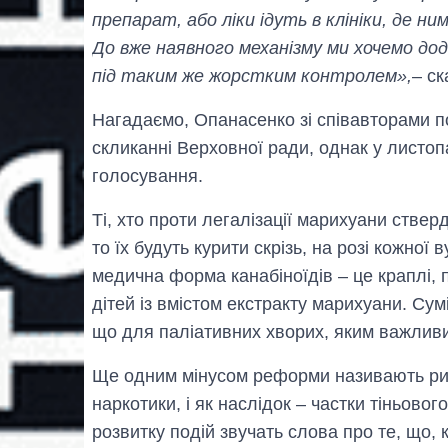
препарат, або ліки ідуть в клініки, де ни
До вже наявного механізму ми хочемо до
під таким же жорстким контролем»,
– ск
Нагадаємо, Опанасенко зі співавторами 
скликанні Верховної ради, однак у листоп
голосування.
Ті, хто проти легалізації марихуани ствер
то їх будуть курити скрізь, на розі кожно
медична форма канабіноїдів – це краплі, 
дітей із вмістом екстракту марихуани. Сум
що для паліативних хворих, яким важлив
Ще одним мінусом реформи називають ризи
наркотики, і як наслідок – частки тіньово
розвитку подій звучать слова про те, що, 