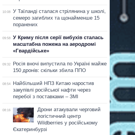
У Таїланді сталася стрілянина у школі,
10:08
семеро загиблих та щонайменше 15
поранених
У Криму після серії вибухів сталась
09:58
масштабна пожежа на аеродромі
«Гвардійське»
Росія вночі випустила по Україні майже
09:32
150 дронів: скільки збила ППО
Найбільший НПЗ Китаю наростив
08:54
закупівлі російської нафти через
перебої з поставками – ЗМІ
Дрони атакували черговий
08:16
логістичний центр
Wildberries у російському
Єкатеринбурзі