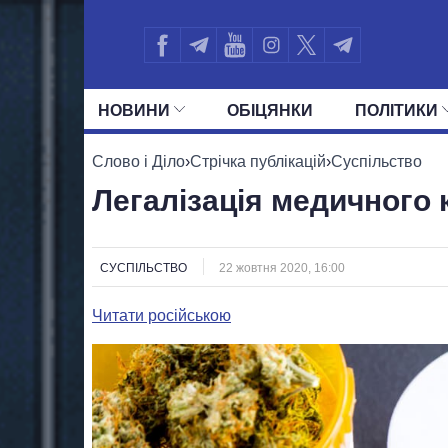
НОВИНИ
ОБIЦЯНКИ
ПОЛIТИКИ
УСІ ПОЛІТИКИ
ПРЕЗИДЕНТ І ОФ
Слово і Діло
›
Стрічка публікацій
›
Суспільство
Легалізація медичного 
СУСПІЛЬСТВО
22 жовтня 2020, 16:00
Читати російською