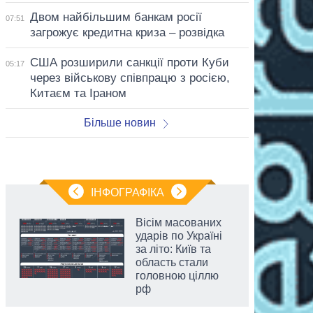
Двом найбільшим банкам росії
07:51
загрожує кредитна криза – розвідка
США розширили санкції проти Куби
05:17
через військову співпрацю з росією,
Китаєм та Іраном
Більше новин
ІНФОГРАФІКА
Вісім масованих
ударів по Україні
за літо: Київ та
область стали
головною ціллю
рф