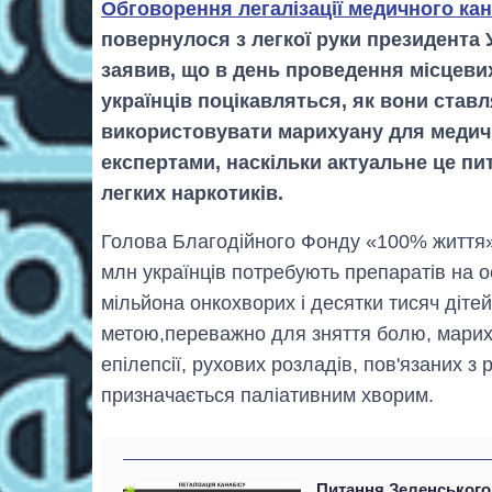
Обговорення легалізації медичного кан
повернулося з легкої руки президента
заявив, що в день проведення місцеви
українців поцікавляться, як вони ставл
використовувати марихуану для медичн
експертами, наскільки актуальне це пита
легких наркотиків.
Голова Благодійного Фонду «100% життя»
млн українців потребують препаратів на о
мільйона онкохворих і десятки тисяч діте
метою,переважно для зняття болю, мариху
епілепсії, рухових розладів, пов'язаних з
призначається паліативним хворим.
Питання Зеленського