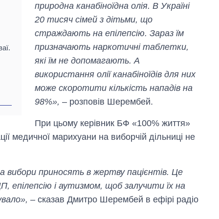
природна канабіноїдна олія. В Україні
20 тисяч сімей з дітьми, що
страждають на епілепсію. Зараз їм
призначають наркотичні таблетки,
аї.
які їм не допомагають. А
використання олії канабіноїдів для них
може скоротити кількість нападів на
98%»,
– розповів Шерембей.
При цьому керівник БФ «100% життя»
ії медичної марихуани на виборчій дільниці не
а вибори приносять в жертву пацієнтів. Це
П, епілепсію і аутизмом, щоб залучити їх на
увало»,
– сказав Дмитро Шерембей в ефірі радіо