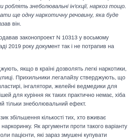
ми роблять знеболювальні ін'єкції, наркоз тощо.
дати ще одну наркотичну речовину, яка буде
азав він.
подавав законопроект N 10313 у восьмому
аді 2019 року документ так і не потрапив на
джують, якщо в країні дозволять легкі наркотики,
ї вулиці. Прихильники легалайзу стверджують, що
пластирі, інгалятори, желейні ведмедики для
ішей для куріння як таких практично немає, хіба
ий тільки знеболювальний ефект.
к збільшення кількості тих, хто вживає
го наркоринку. Як аргументи проти такого варіанту
коли пацієнти, які зараз змушені купувати