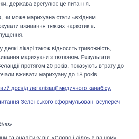
еки, держава врегулює це питання.
о, чи може марихуана стати «вхідним
кувати вживання тяжких наркотиків.
ипущення.
 деякі лікарі також відносять тривожність,
вживання марихуани з тютюном. Результати
еландії протягом 20 років, показують втрату до
очали вживати марихуану до 18 років.
овий досвід легалізації медичного канабісу.
питання Зеленського сформульовані всупереч
діло»
и та аналітику від «Слово і діло» в вашому