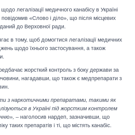
 щодо легалізації медичного канабісу в Україні
повідомив «Слово і діло», що після місцевих
оданий до Верховної ради.
ягає в тому, щоб домогтися легалізації медичних
іджень щодо їхнього застосування, а також
и.
редбачає жорсткий контроль з боку держави за
речовини, нагадавши, що також є медпрепарати з
вин.
боти з наркотичними препаратами, такими як
алізуються в Україні під жорстким контролем
анню»,
– наголосив нардеп, зазначивши, що
у таких препаратів і ті, що містять канабіс.