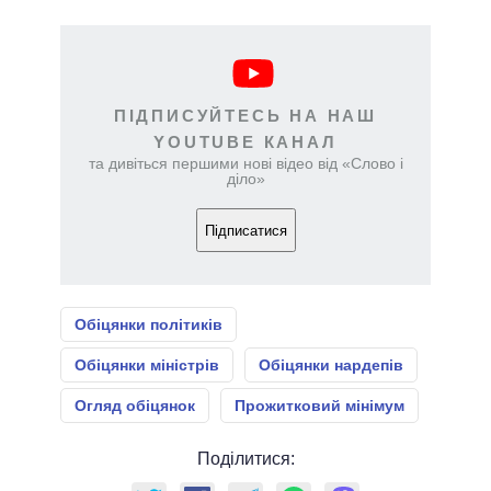
ПІДПИСУЙТЕСЬ НА НАШ
YOUTUBE КАНАЛ
та дивіться першими нові відео від «Слово і
діло»
Підписатися
Обіцянки політиків
Обіцянки міністрів
Обіцянки нардепів
Огляд обіцянок
Прожитковий мінімум
Поділитися: