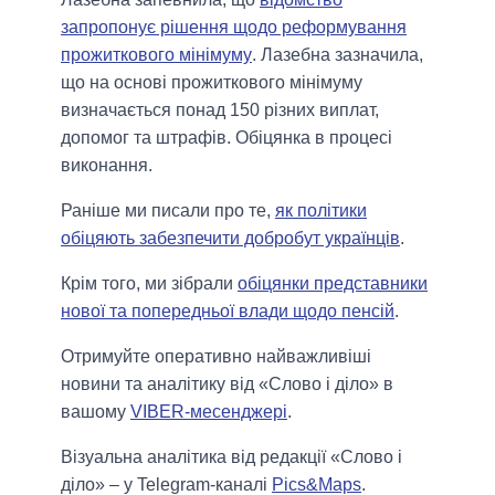
запропонує рішення щодо реформування
прожиткового мінімуму
. Лазебна зазначила,
що на основі прожиткового мінімуму
визначається понад 150 різних виплат,
допомог та штрафів. Обіцянка в процесі
виконання.
Раніше ми писали про те,
як політики
обіцяють забезпечити добробут українців
.
Крім того, ми зібрали
обіцянки представники
нової та попередньої влади щодо пенсій
.
Отримуйте оперативно найважливіші
новини та аналітику від «Слово і діло» в
вашому
VIBER-месенджері
.
Візуальна аналітика від редакції «Слово і
діло» – у Telegram-каналі
Pics&Maps
.