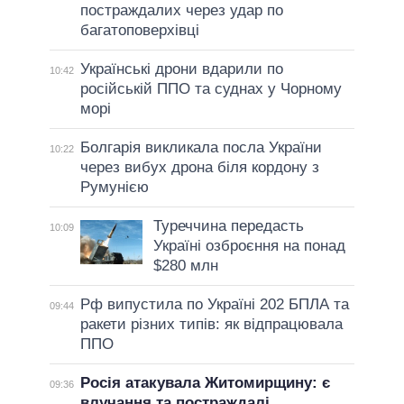
постраждалих через удар по
багатоповерхівці
Українські дрони вдарили по
10:42
російській ППО та суднах у Чорному
морі
Болгарія викликала посла України
10:22
через вибух дрона біля кордону з
Румунією
Туреччина передасть
10:09
Україні озброєння на понад
$280 млн
Рф випустила по Україні 202 БПЛА та
09:44
ракети різних типів: як відпрацювала
ППО
Росія атакувала Житомирщину: є
09:36
влучання та постраждалі