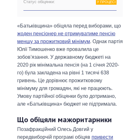
Статус обіцянки:
У ПРОЦЕСІ
«Батьківщина» обіцяла перед виборами, що
жоден пенсіонер не отримуватиме пенсію
меншу за прожитковий мінімум
. Однак партія
Юлії Тимошенко вже провалила це
зобов'язання. У державному бюджеті на
2020 рік мінімальна пенсія (на 1 січня 2020-
го) була закладена на рівні 1 тисячі 638
гривень. Це дорівнює прожитковому
мінімуму для громадян, які не працюють.
Умову партійної обіцянки було дотримано,
але «Батьківщина» бюджет не підтримала.
Що обіцяли мажоритарники
Позафракційний Олесь Довгий у
передвиборчій програмі обіцяв
привести