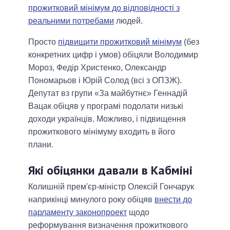
прожитковий мінімум до відповідності з
реальними потребами
людей.
Просто
підвищити прожитковий мінімум
(без
конкретних цифр і умов) обіцяли Володимир
Мороз, Федір Христенко, Олександр
Пономарьов і Юрій Солод (всі з ОПЗЖ).
Депутат вз групи «За майбутнє» Геннадій
Вацак обіцяв у програмі подолати низькі
доходи українців. Можливо, і підвищення
прожиткового мінімуму входить в його
плани.
Які обіцянки давали в Кабміні
Колишній прем'єр-міністр Олексій Гончарук
наприкінці минулого року обіцяв
внести до
парламенту законопроект
щодо
реформування визначення прожиткового