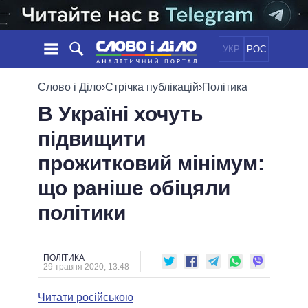
УКР
РОС
НОВИНИ
Слово і Діло
›
Стрічка публікацій
›
Політика
В Україні хочуть
ОБIЦЯНКИ
СТРІЧКА
ПОЛІТИКА
підвищити
ПОДІЇ
ЕКОНОМІКА
ПОЛIТИКИ
прожитковий мінімум:
СТАТТІ
СУСПІЛЬСТВО
ІНФОГРАФІКА
ДУМКИ
СВІТ
УСІ ПОЛІТИКИ
що раніше обіцяли
ОГЛЯДИ
ПРЕЗИДЕНТ І ОФІС
політики
ВІДЕО
ДАЙДЖЕСТИ
ВЕРХОВНА РАДА
ПІДТРИМАТИ
КАБІНЕТ МІНІСТРІВ
ГОЛОВИ ОБЛАДМІНІСТРАЦІЙ
ПОЛІТИКА
ПОРІВНЯННЯ ПОЛІТИКІВ
29 травня 2020, 13:48
МЕРИ МІСТ
Читати російською
ВСІ ПЕРСОНИ