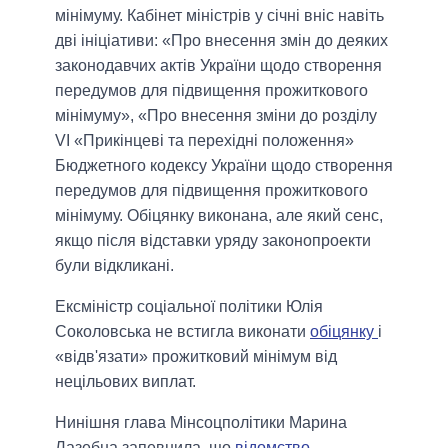
мінімуму. Кабінет міністрів у січні вніс навіть
дві ініціативи: «Про внесення змін до деяких
законодавчих актів України щодо створення
передумов для підвищення прожиткового
мінімуму», «Про внесення зміни до розділу
VI «Прикінцеві та перехідні положення»
Бюджетного кодексу України щодо створення
передумов для підвищення прожиткового
мінімуму. Обіцянку виконана, але який сенс,
якщо після відставки уряду законопроекти
були відкликані.
Ексміністр соціальної політики Юлія
Соколовська не встигла виконати
обіцянку
і
«відв'язати» прожитковий мінімум від
нецільових виплат.
Нинішня глава Мінсоцполітики Марина
Лазебна запевнила, що
відомство