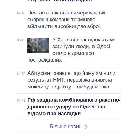
Пентагон закликав американські
09:18
оборонні компанії терміново
збільшити виробництво зброї
У Харкові внаслідок атаки
08:45
загинули люди, в Одесі
стало відомо про
постраждалих
Абітурієнт заявив, що йому змінили
04:59
результат НМТ: перевірка виявила
можливу підробку – омбудсменка
Рф завдала комбінованого ракетно-
04:41
дронового удару по Одесі: що
відомо про наслідки
Більше новин