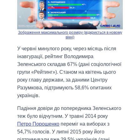
Зображення максимального розміру (відкриється в новому
вікні)
У червні минулого року, через місяць після
інавгурації, рейтинг Володимира
Зеленського складав 67% (дані соціологічної
групи «Рейтинг»). Станом на квітень цього
року главу держави, за даними Центру
Разумкова, підтримують 58,6% опитаних
українців.
Падіння довіри до попередника Зеленського
теж було відчутним. У травні 2014 року
Петро Порошенко
переміг на виборах з
54,7% голосів. У липні 2015 року його
підтримували вже 29,5% українців (дані