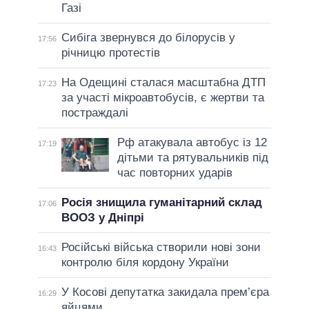
Газі
Сибіга звернувся до білорусів у
17:56
річницю протестів
На Одещині сталася масштабна ДТП
17:23
за участі мікроавтобусів, є жертви та
постраждалі
Рф атакувала автобус із 12
17:19
дітьми та рятувальників під
час повторних ударів
Росія знищила гуманітарний склад
17:06
ВООЗ у Дніпрі
Російські війська створили нові зони
16:43
контролю біля кордону України
У Косові депутатка закидала прем’єра
16:29
яйцями