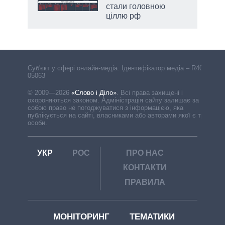
стали головною
ціллю рф
Cуб'єкт у сфері онлайн-медіа. Ідентифікатор медіа – R40-
05063
© 2009—2026
«Слово і Діло»
.
Всі права захищені і
охороняються законом. Адміністрація сайту залишає за
собою право не погоджуватися з інформацією, яка
публікується на сайті, власниками або авторами якої є треті
особи.
УКР
РОС
ПРО НАС
КОНТАКТИ
ПРАВИЛА
МОНІТОРИНГ
ТЕМАТИКИ