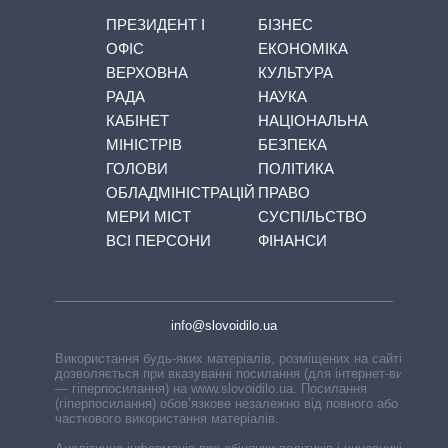
ПРЕЗИДЕНТ І
БІЗНЕС
ОФІС
ЕКОНОМІКА
ВЕРХОВНА
КУЛЬТУРА
РАДА
НАУКА
КАБІНЕТ
НАЦІОНАЛЬНА
МІНІСТРІВ
БЕЗПЕКА
ГОЛОВИ
ПОЛІТИКА
ОБЛАДМІНІСТРАЦІЙ
ПРАВО
МЕРИ МІСТ
СУСПІЛЬСТВО
ВСІ ПЕРСОНИ
ФІНАНСИ
info@slovoidilo.ua
Використання будь-яких матеріалів, розміщених на сайті,
дозволяється при вказуванні посилання (для інтернет-видань
— гіперпосилання) на www.slovoidilo.ua. Посилання
(гіперпосилання) обов’язкове незалежно від повного або
часткового використання матеріалів.