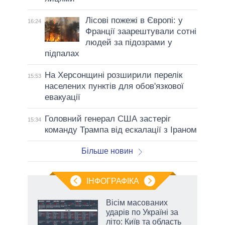
Лісові пожежі в Європі: у
16:24
Франції заарештували сотні
людей за підозрами у
підпалах
На Херсонщині розширили перелік
15:53
населених пунктів для обов'язкової
евакуації
Головний генерал США застеріг
15:34
команду Трампа від ескалації з Іраном
Більше новин
ІНФОГРАФІКА
жет
Вісім масованих
ударів по Україні за
ків
літо: Київ та область