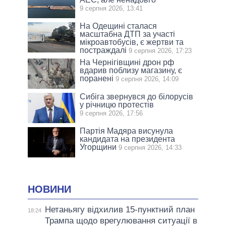
9 серпня 2026, 13:41
На Одещині сталася
масштабна ДТП за участі
мікроавтобусів, є жертви та
постраждалі
9 серпня 2026, 17:23
На Чернігівщині дрон рф
вдарив поблизу магазину, є
поранені
9 серпня 2026, 14:09
Сибіга звернувся до білорусів
у річницю протестів
9 серпня 2026, 17:56
Партія Мадяра висунула
кандидата на президента
Угорщини
9 серпня 2026, 14:33
НОВИНИ
Нетаньягу відхилив 15-пунктний план
18:24
Трампа щодо врегулювання ситуації в