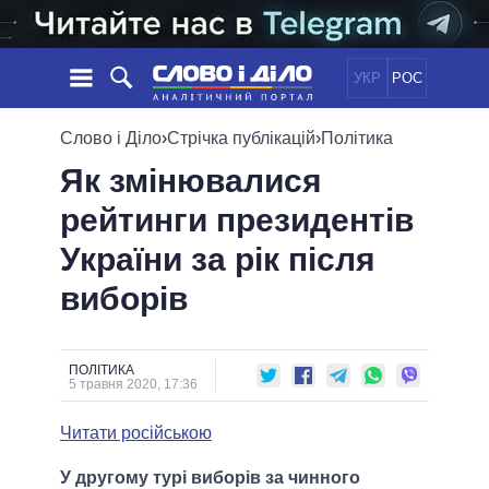
УКР
РОС
НОВИНИ
Слово і Діло
›
Стрічка публікацій
›
Політика
Як змінювалися
ОБIЦЯНКИ
СТРІЧКА
ПОЛІТИКА
рейтинги президентів
ПОДІЇ
ЕКОНОМІКА
ПОЛIТИКИ
України за рік після
СТАТТІ
СУСПІЛЬСТВО
ІНФОГРАФІКА
ДУМКИ
СВІТ
УСІ ПОЛІТИКИ
виборів
ОГЛЯДИ
ПРЕЗИДЕНТ І ОФІС
ВІДЕО
ДАЙДЖЕСТИ
ВЕРХОВНА РАДА
ПОЛІТИКА
ПІДТРИМАТИ
КАБІНЕТ МІНІСТРІВ
5 травня 2020, 17:36
ГОЛОВИ ОБЛАДМІНІСТРАЦІЙ
ПОРІВНЯННЯ ПОЛІТИКІВ
Читати російською
МЕРИ МІСТ
ВСІ ПЕРСОНИ
У другому турі виборів за чинного