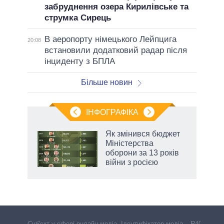
забруднення озера Кирилівське та
струмка Сирець
В аеропорту німецького Лейпцига
20:08
встановили додатковий радар після
інциденту з БПЛА
Більше новин
ІНФОГРАФІКА
Як змінився бюджет
ть
Міністерства
оборони за 13 років
війни з росією
Cуб'єкт у сфері онлайн-медіа. Ідентифікатор медіа – R40-