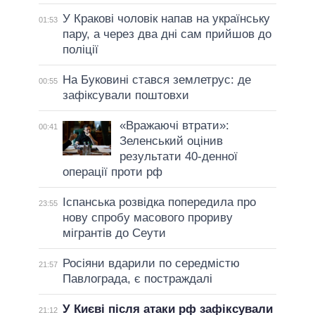
У Кракові чоловік напав на українську
01:53
пару, а через два дні сам прийшов до
поліції
На Буковині стався землетрус: де
00:55
зафіксували поштовхи
«Вражаючі втрати»:
00:41
Зеленський оцінив
результати 40-денної
операції проти рф
Іспанська розвідка попередила про
23:55
нову спробу масового прориву
мігрантів до Сеути
Росіяни вдарили по середмістю
21:57
Павлограда, є постраждалі
У Києві після атаки рф зафіксували
21:12