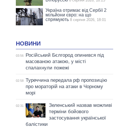
8 серпня 2026, 18:23
Україна отримає від Сербії 2
мільйони євро: на що
спрямують
8 серпня 2026, 18:01
НОВИНИ
Російський Бєлгород опинився під
03:56
масованою атакою, у місті
спалахнули пожежі
Туреччина передала рф пропозицію
02:58
про мораторій на атаки в Чорному
морі
Зеленський назвав можливі
02:31
терміни бойового
застосування української
балістики