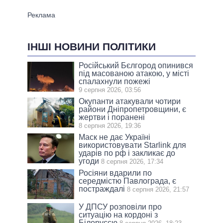
ІНШІ НОВИНИ ПОЛІТИКИ
Російський Бєлгород опинився
під масованою атакою, у місті
спалахнули пожежі
9 серпня 2026, 03:56
Окупанти атакували чотири
райони Дніпропетровщини, є
жертви і поранені
8 серпня 2026, 19:36
Маск не дає Україні
використовувати Starlink для
ударів по рф і закликає до
угоди
8 серпня 2026, 17:34
Росіяни вдарили по
середмістю Павлограда, є
постраждалі
8 серпня 2026, 21:57
У ДПСУ розповіли про
ситуацію на кордоні з
Білоруссю