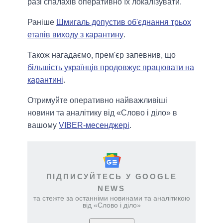
разі спалахів оперативно їх локалізувати.
Раніше
Шмигаль допустив об'єднання трьох
етапів виходу з карантину
.
Також нагадаємо, прем'єр запевнив, що
більшість українців продовжує працювати на
карантині
.
Отримуйте оперативно найважливіші
новини та аналітику від «Слово і діло» в
вашому
VIBER-месенджері
.
ПІДПИСУЙТЕСЬ У GOOGLE
NEWS
та стежте за останніми новинами та аналітикою
від «Слово і діло»