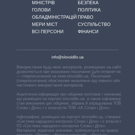
МІНІСТРІВ
БЕЗПЕКА
ГОЛОВИ
ПОЛІТИКА
ОБЛАДМІНІСТРАЦІЙ
ПРАВО
МЕРИ МІСТ
СУСПІЛЬСТВО
ВСІ ПЕРСОНИ
ФІНАНСИ
info@slovoidilo.ua
Використання будь-яких матеріалів, розміщених на сайті,
дозволяється при вказуванні посилання (для інтернет-видань
— гіперпосилання) на www.slovoidilo.ua. Посилання
(гіперпосилання) обов’язкове незалежно від повного або
часткового використання матеріалів.
Аналітична інформація про обіцянки політиків і чиновників,
що розміщені на порталі slovoidilo.ua, а також інформація про
стан виконання цих обіцянок, зібрана й опрацьована ТОВ «ІА
Слово і Діло» і є власністю ТОВ «ІА Слово і Діло».
Інфографіки, розміщені на порталі slovoidilo.ua, створені ГО
«Система народного контролю Слово і Діло» і є власністю
ГО «Система народного контролю Слово і Діло».
Матеріали, відмічені значками, публікуються на правах
реклами: «Промо», «Новини компаній», «Позиція»,