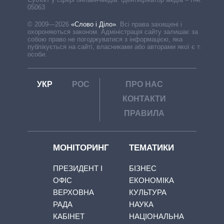
05063
© 2009—2026
«Слово і Діло»
.
Всі права захищені і
охороняються законом. Адміністрація сайту залишає за
собою право не погоджуватися з інформацією, яка
публікується на сайті, власниками або авторами якої є треті
особи.
УКР
РОС
ПРО НАС
КОНТАКТИ
ПРАВИЛА
МОНІТОРИНГ
ТЕМАТИКИ
ПРЕЗИДЕНТ І
БІЗНЕС
ОФІС
ЕКОНОМІКА
ВЕРХОВНА
КУЛЬТУРА
РАДА
НАУКА
КАБІНЕТ
НАЦІОНАЛЬНА