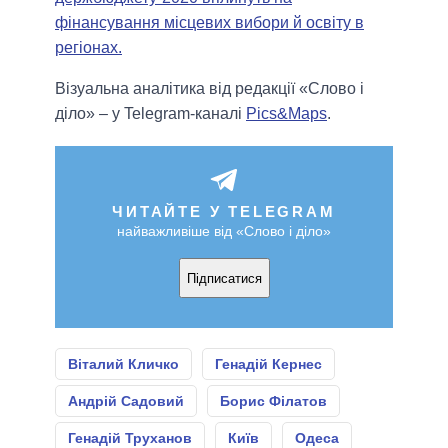
фінансування місцевих вибори й освіту в
регіонах.
Візуальна аналітика від редакції «Слово і
діло» – у Telegram-каналі
Pics&Maps
.
ЧИТАЙТЕ У TELEGRAM
найважливіше від «Слово і діло»
Підписатися
Віталий Кличко
Генадій Кернес
Андрій Садовий
Борис Філатов
Генадій Труханов
Київ
Одеса