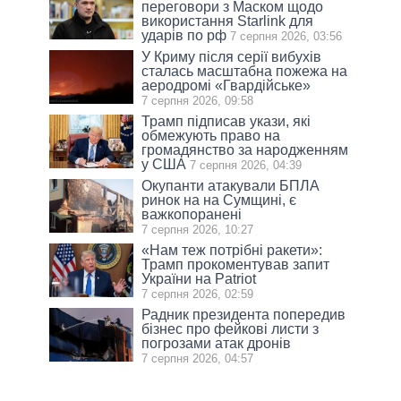
переговори з Маском щодо
використання Starlink для
ударів по рф
7 серпня 2026, 03:56
У Криму після серії вибухів
сталась масштабна пожежа на
аеродромі «Гвардійське»
7 серпня 2026, 09:58
Трамп підписав укази, які
обмежують право на
громадянство за народженням
у США
7 серпня 2026, 04:39
Окупанти атакували БПЛА
ринок на на Сумщині, є
важкопоранені
7 серпня 2026, 10:27
«Нам теж потрібні ракети»:
Трамп прокоментував запит
України на Patriot
7 серпня 2026, 02:59
Радник президента попередив
бізнес про фейкові листи з
погрозами атак дронів
7 серпня 2026, 04:57