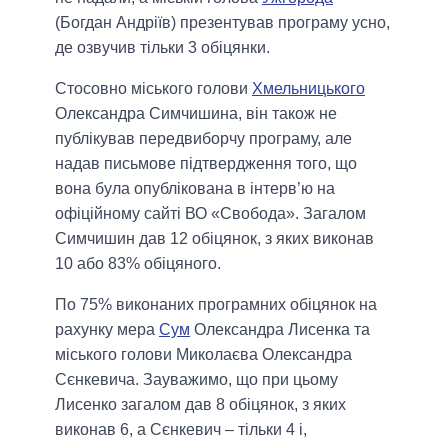
(Богдан Андріїв) презентував програму усно,
де озвучив тільки 3 обіцянки.
Стосовно міського голови
Хмельницького
Олександра Симчишина, він також не
публікував передвиборчу програму, але
надав письмове підтвердження того, що
вона була опублікована в інтерв’ю на
офіційному сайті ВО «Свобода». Загалом
Симчишин дав 12 обіцянок, з яких виконав
10 або 83% обіцяного.
По 75% виконаних програмних обіцянок на
рахунку мера
Сум
Олександра Лисенка та
міського голови Миколаєва Олександра
Сєнкевича. Зауважимо, що при цьому
Лисенко загалом дав 8 обіцянок, з яких
виконав 6, а Сєнкевич – тільки 4 і,