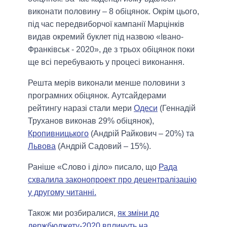
виконати половину – 8 обіцянок. Окрім цього,
під час передвиборчої кампанії Марцінків
видав окремий буклет під назвою «Івано-
Франківськ - 2020», де з трьох обіцянок поки
ще всі перебувають у процесі виконання.
Решта мерів виконали менше половини з
програмних обіцянок. Аутсайдерами
рейтингу наразі стали мери
Одеси
(Геннадій
Труханов виконав 29% обіцянок),
Кропивницького
(Андрій Райкович – 20%) та
Львова
(Андрій Садовий – 15%).
Раніше «Слово і діло» писало, що
Рада
схвалила законопроект про децентралізацію
у другому читанні.
Також ми розбиралися,
як зміни до
держбюджету-2020 вплинуть на