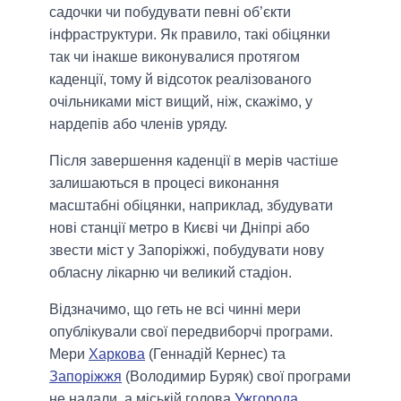
садочки чи побудувати певні об’єкти
інфраструктури. Як правило, такі обіцянки
так чи інакше виконувалися протягом
каденції, тому й відсоток реалізованого
очільниками міст вищий, ніж, скажімо, у
нардепів або членів уряду.
Після завершення каденції в мерів частіше
залишаються в процесі виконання
масштабні обіцянки, наприклад, збудувати
нові станції метро в Києві чи Дніпрі або
звести міст у Запоріжжі, побудувати нову
обласну лікарню чи великий стадіон.
Відзначимо, що геть не всі чинні мери
опублікували свої передвиборчі програми.
Мери
Харкова
(Геннадій Кернес) та
Запоріжжя
(Володимир Буряк) свої програми
не надали, а міській голова
Ужгорода