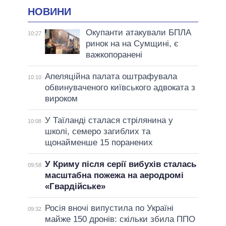
НОВИНИ
Окупанти атакували БПЛА
10:27
ринок на на Сумщині, є
важкопоранені
Апеляційна палата оштрафувала
10:10
обвинуваченого київського адвоката з
вироком
У Таїланді сталася стрілянина у
10:08
школі, семеро загиблих та
щонайменше 15 поранених
У Криму після серії вибухів сталась
09:58
масштабна пожежа на аеродромі
«Гвардійське»
Росія вночі випустила по Україні
09:32
майже 150 дронів: скільки збила ППО