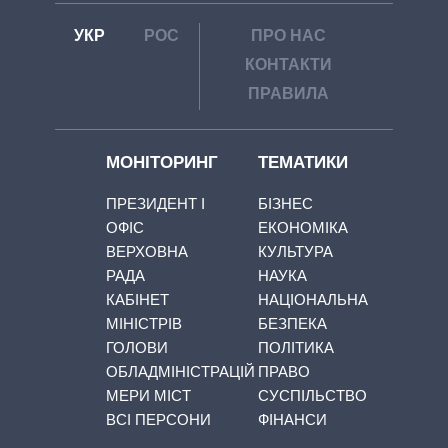
УКР
РОС
ПРО НАС
КОНТАКТИ
ПРАВИЛА
МОНІТОРИНГ
ТЕМАТИКИ
ПРЕЗИДЕНТ І
БІЗНЕС
ОФІС
ЕКОНОМІКА
ВЕРХОВНА
КУЛЬТУРА
РАДА
НАУКА
КАБІНЕТ
НАЦІОНАЛЬНА
МІНІСТРІВ
БЕЗПЕКА
ГОЛОВИ
ПОЛІТИКА
ОБЛАДМІНІСТРАЦІЙ
ПРАВО
МЕРИ МІСТ
СУСПІЛЬСТВО
ВСІ ПЕРСОНИ
ФІНАНСИ