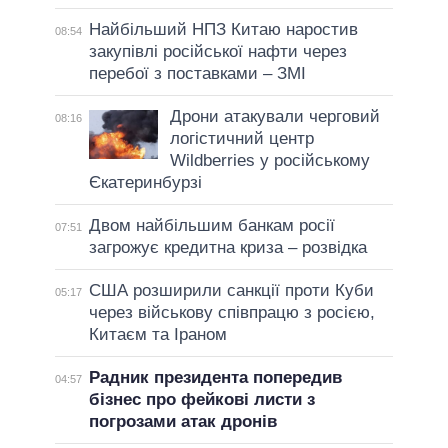
Найбільший НПЗ Китаю наростив
08:54
закупівлі російської нафти через
перебої з поставками – ЗМІ
Дрони атакували черговий
08:16
логістичний центр
Wildberries у російському
Єкатеринбурзі
Двом найбільшим банкам росії
07:51
загрожує кредитна криза – розвідка
США розширили санкції проти Куби
05:17
через військову співпрацю з росією,
Китаєм та Іраном
Радник президента попередив
04:57
бізнес про фейкові листи з
погрозами атак дронів