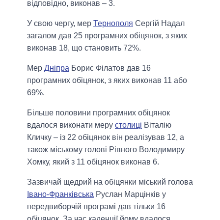
відповідно, виконав – 3.
У свою чергу, мер
Тернополя
Сергій Надал
загалом дав 25 програмних обіцянок, з яких
виконав 18, що становить 72%.
Мер
Дніпра
Борис Філатов дав 16
програмних обіцянок, з яких виконав 11 або
69%.
Більше половини програмних обіцянок
вдалося виконати меру
столиці
Віталію
Кличку – із 22 обіцянок він реалізував 12, а
також міському голові Рівного Володимиру
Хомку, який з 11 обіцянок виконав 6.
Зазвичай щедрий на обіцянки міський голова
Івано-Франківська
Руслан Марцінків у
передвиборчій програмі дав тільки 16
обіцянок. За час каденції йому вдалося