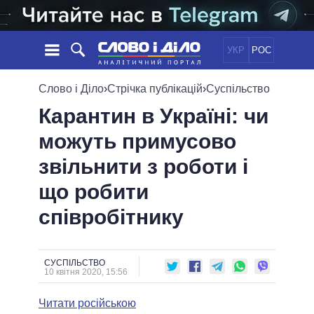
УКР
РОС
НОВИНИ
Слово і Діло
›
Стрічка публікацій
›
Суспільство
Карантин в Україні: чи
ОБIЦЯНКИ
СТРІЧКА
ПОЛІТИКА
можуть примусово
ПОДІЇ
ЕКОНОМІКА
ПОЛIТИКИ
звільнити з роботи і
СТАТТІ
СУСПІЛЬСТВО
ІНФОГРАФІКА
ДУМКИ
СВІТ
УСІ ПОЛІТИКИ
що робити
ОГЛЯДИ
ПРЕЗИДЕНТ І ОФІС
співробітнику
ВІДЕО
ДАЙДЖЕСТИ
ВЕРХОВНА РАДА
ПІДТРИМАТИ
КАБІНЕТ МІНІСТРІВ
ГОЛОВИ ОБЛАДМІНІСТРАЦІЙ
СУСПІЛЬСТВО
ПОРІВНЯННЯ ПОЛІТИКІВ
10 квітня 2020, 15:56
МЕРИ МІСТ
Читати російською
ВСІ ПЕРСОНИ