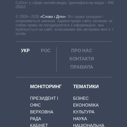
Cуб'єкт у сфері онлайн-медіа. Ідентифікатор медіа – R40-
05063
© 2009—2026
«Слово і Діло»
.
Всі права захищені і
охороняються законом. Адміністрація сайту залишає за
собою право не погоджуватися з інформацією, яка
публікується на сайті, власниками або авторами якої є треті
особи.
УКР
РОС
ПРО НАС
КОНТАКТИ
ПРАВИЛА
МОНІТОРИНГ
ТЕМАТИКИ
ПРЕЗИДЕНТ І
БІЗНЕС
ОФІС
ЕКОНОМІКА
ВЕРХОВНА
КУЛЬТУРА
РАДА
НАУКА
КАБІНЕТ
НАЦІОНАЛЬНА