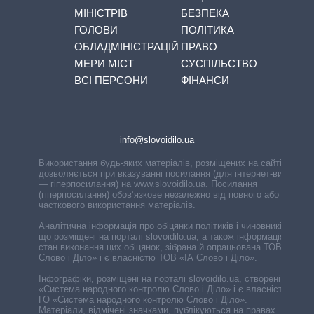
МІНІСТРІВ
БЕЗПЕКА
ГОЛОВИ
ПОЛІТИКА
ОБЛАДМІНІСТРАЦІЙ
ПРАВО
МЕРИ МІСТ
СУСПІЛЬСТВО
ВСІ ПЕРСОНИ
ФІНАНСИ
info@slovoidilo.ua
Використання будь-яких матеріалів, розміщених на сайті,
дозволяється при вказуванні посилання (для інтернет-видань
— гіперпосилання) на www.slovoidilo.ua. Посилання
(гіперпосилання) обов’язкове незалежно від повного або
часткового використання матеріалів.
Аналітична інформація про обіцянки політиків і чиновників,
що розміщені на порталі slovoidilo.ua, а також інформація про
стан виконання цих обіцянок, зібрана й опрацьована ТОВ «ІА
Слово і Діло» і є власністю ТОВ «ІА Слово і Діло».
Інфографіки, розміщені на порталі slovoidilo.ua, створені ГО
«Система народного контролю Слово і Діло» і є власністю
ГО «Система народного контролю Слово і Діло».
Матеріали, відмічені значками, публікуються на правах