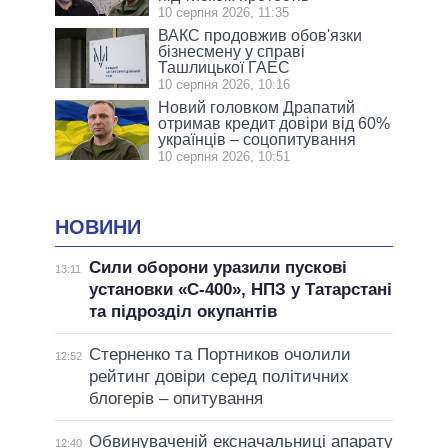
10 серпня 2026, 11:35
ВАКС продовжив обов'язки
бізнесмену у справі
Ташлицької ГАЕС
10 серпня 2026, 10:16
Новий головком Драпатий
отримав кредит довіри від 60%
українців – соцопитування
10 серпня 2026, 10:51
НОВИНИ
Сили оборони уразили пускові
13:11
установки «С-400», НПЗ у Татарстані
та підрозділ окупантів
Стерненко та Портников очолили
12:52
рейтинг довіри серед політичних
блогерів – опитування
Обвинуваченій ексначальниці апарату
12:40