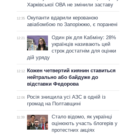
Харківської ОВА не змінили заставу
Окупанти вдарили керованою
12:35
авіабомбою по Запоріжжю, є поранені
Один рік для Кабміну: 28%
12:21
українців називають цей
строк достатнім для оцінки
дій уряду
Кожен четвертий киянин ставиться
12:12
нейтрально або байдуже до
відставки Федорова
Росія знищила усі АЗС в одній із
12:06
громад на Полтавщині
Стало відомо, як українці
11:39
оцінюють участь блогерів у
протестних акціях