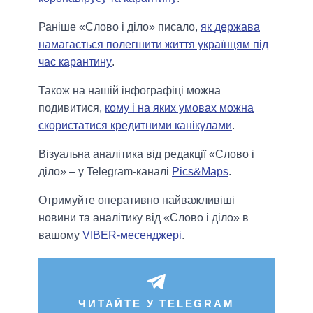
Раніше «Слово і діло» писало,
як держава
намагається полегшити життя українцям під
час карантину
.
Також на нашій інфографіці можна
подивитися,
кому і на яких умовах можна
скористатися кредитними канікулами
.
Візуальна аналітика від редакції «Слово і
діло» – у Telegram-каналі
Pics&Maps
.
Отримуйте оперативно найважливіші
новини та аналітику від «Слово і діло» в
вашому
VIBER-месенджері
.
ЧИТАЙТЕ У TELEGRAM