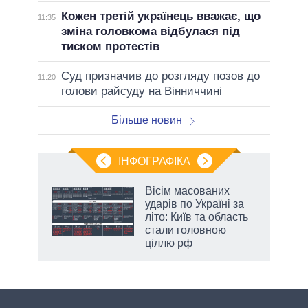
Кожен третій українець вважає, що
11:35
зміна головкома відбулася під
тиском протестів
Суд призначив до розгляду позов до
11:20
голови райсуду на Вінниччині
Більше новин
ІНФОГРАФІКА
жет
Вісім масованих
ударів по Україні за
ків
літо: Київ та область
стали головною
ціллю рф