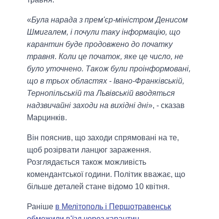
«
Була нарада з прем'єр-міністром Денисом
Шмигалем, і почули таку інформацію, що
карантин буде продовжено до початку
травня. Коли це початок, яке це число, не
було уточнено. Також були проінформовані,
що в трьох областях - Івано-Франківській,
Тернопільській та Львівській вводяться
надзвичайні заходи на вихідні дні
», - сказав
Марцинків.
Він пояснив, що заходи спрямовані на те,
щоб розірвати ланцюг зараження.
Розглядається також можливість
комендантської години. Політик вважає, що
більше деталей стане відомо 10 квітня.
Раніше
в Мелітополь і Першотравенськ
обмежили в'їзд через карантин
.