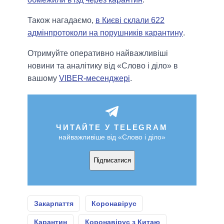
Також нагадаємо,
в Києві склали 622
адмінпротоколи на порушників карантину
.
Отримуйте оперативно найважливіші
новини та аналітику від «Слово і діло» в
вашому
VIBER-месенджері
.
ЧИТАЙТЕ У TELEGRAM
найважливіше від «Слово і діло»
Підписатися
Закарпаття
Коронавірус
Карантин
Коронавірус з Китаю