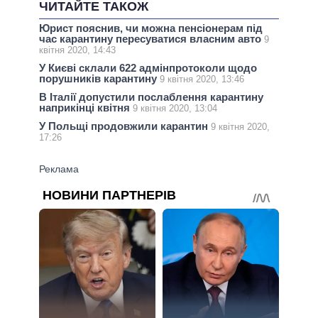
ЧИТАЙТЕ ТАКОЖ
Юрист пояснив, чи можна пенсіонерам під
час карантину пересуватися власним авто
9
квітня 2020, 14:43
У Києві склали 622 адмінпротоколи щодо
порушників карантину
9 квітня 2020, 13:46
В Італії допустили послаблення карантину
наприкінці квітня
9 квітня 2020, 13:04
У Польщі продовжили карантин
9 квітня 2020,
17:26