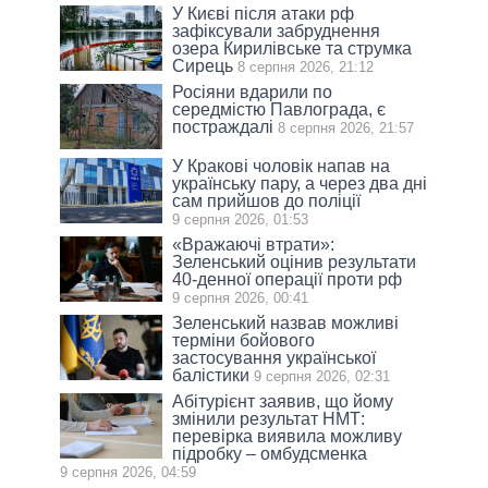
У Києві після атаки рф
зафіксували забруднення
озера Кирилівське та струмка
Сирець
8 серпня 2026, 21:12
Росіяни вдарили по
середмістю Павлограда, є
постраждалі
8 серпня 2026, 21:57
У Кракові чоловік напав на
українську пару, а через два дні
сам прийшов до поліції
9 серпня 2026, 01:53
«Вражаючі втрати»:
Зеленський оцінив результати
40-денної операції проти рф
9 серпня 2026, 00:41
Зеленський назвав можливі
терміни бойового
застосування української
балістики
9 серпня 2026, 02:31
Абітурієнт заявив, що йому
змінили результат НМТ:
перевірка виявила можливу
підробку – омбудсменка
9 серпня 2026, 04:59