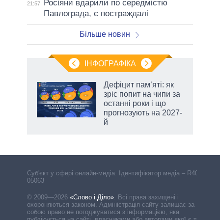
Росіяни вдарили по середмістю
21:57
Павлограда, є постраждалі
Більше новин
ІНФОГРАФІКА
Дефіцит пам’яті: як
раїні
зріс попит на чипи за
ої
останні роки і що
прогнозують на 2027-
й
Cуб'єкт у сфері онлайн-медіа. Ідентифікатор медіа – R40-
05063
© 2009—2026
«Слово і Діло»
.
Всі права захищені і
охороняються законом. Адміністрація сайту залишає за
собою право не погоджуватися з інформацією, яка
публікується на сайті, власниками або авторами якої є треті