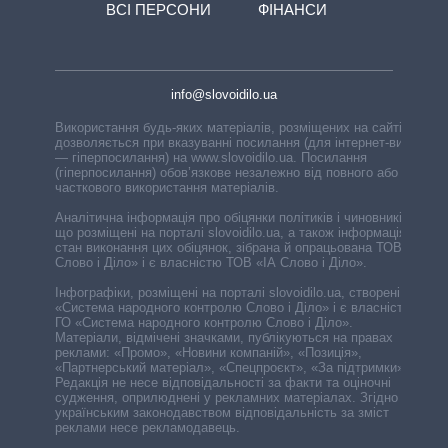
ВСІ ПЕРСОНИ
ФІНАНСИ
info@slovoidilo.ua
Використання будь-яких матеріалів, розміщених на сайті,
дозволяється при вказуванні посилання (для інтернет-видань
— гіперпосилання) на www.slovoidilo.ua. Посилання
(гіперпосилання) обов’язкове незалежно від повного або
часткового використання матеріалів.
Аналітична інформація про обіцянки політиків і чиновників,
що розміщені на порталі slovoidilo.ua, а також інформація про
стан виконання цих обіцянок, зібрана й опрацьована ТОВ «ІА
Слово і Діло» і є власністю ТОВ «ІА Слово і Діло».
Інфографіки, розміщені на порталі slovoidilo.ua, створені ГО
«Система народного контролю Слово і Діло» і є власністю
ГО «Система народного контролю Слово і Діло».
Матеріали, відмічені значками, публікуються на правах
реклами: «Промо», «Новини компаній», «Позиція»,
«Партнерський матеріал», «Спецпроєкт», «За підтримки».
Редакція не несе відповідальності за факти та оціночні
судження, оприлюднені у рекламних матеріалах. Згідно з
українським законодавством відповідальність за зміст
реклами несе рекламодавець.