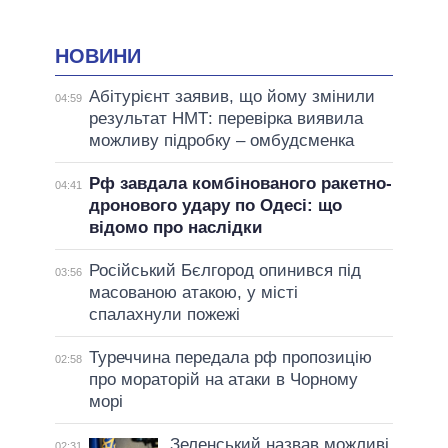
НОВИНИ
Абітурієнт заявив, що йому змінили
04:59
результат НМТ: перевірка виявила
можливу підробку – омбудсменка
Рф завдала комбінованого ракетно-
04:41
дронового удару по Одесі: що
відомо про наслідки
Російський Бєлгород опинився під
03:56
масованою атакою, у місті
спалахнули пожежі
Туреччина передала рф пропозицію
02:58
про мораторій на атаки в Чорному
морі
Зеленський назвав можливі
02:31