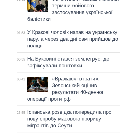
терміни бойового
застосування української
балістики
У Кракові чоловік напав на українську
01:53
пару, а через два дні сам прийшов до
поліції
На Буковині стався землетрус: де
00:55
зафіксували поштовхи
«Вражаючі втрати»:
00:41
Зеленський оцінив
результати 40-денної
операції проти рф
Іспанська розвідка попередила про
23:55
нову спробу масового прориву
мігрантів до Сеути