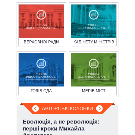
РІВЕНЬ
РІВЕНЬ
ВІДПОВІДАЛЬНОСТІ
ВІДПОВІДАЛЬНОСТІ
ВЕРХОВНОЇ РАДИ
КАБІНЕТУ МІНІСТРІВ
РІВЕНЬ
РІВЕНЬ
ВІДПОВІДАЛЬНОСТІ
ВІДПОВІДАЛЬНОСТІ
ГОЛІВ ОДА
МЕРІВ МІСТ
АВТОРСЬКІ КОЛОНКИ
і
Еволюція, а не революція:
Зел
ї
перші кроки Михайла
Кол