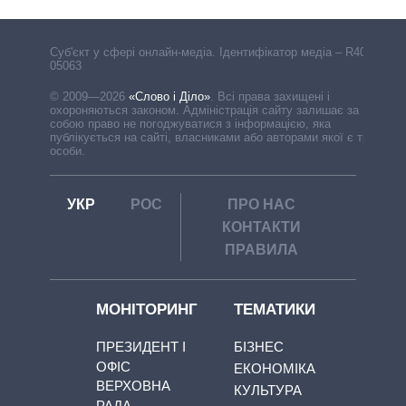
Cуб'єкт у сфері онлайн-медіа. Ідентифікатор медіа – R40-
05063
© 2009—2026
«Слово і Діло»
.
Всі права захищені і
охороняються законом. Адміністрація сайту залишає за
собою право не погоджуватися з інформацією, яка
публікується на сайті, власниками або авторами якої є треті
особи.
УКР
РОС
ПРО НАС
КОНТАКТИ
ПРАВИЛА
МОНІТОРИНГ
ТЕМАТИКИ
ПРЕЗИДЕНТ І
БІЗНЕС
ОФІС
ЕКОНОМІКА
ВЕРХОВНА
КУЛЬТУРА
РАДА