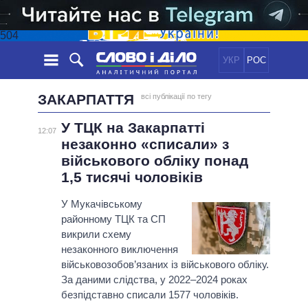
504
УКР
РОС
НОВИНИ
ЗАКАРПАТТЯ
всі публікації по тегу
У ТЦК на Закарпатті
ОБIЦЯНКИ
СТРІЧКА
ПОЛІТИКА
12:07
незаконно «списали» з
ПОДІЇ
ЕКОНОМІКА
ПОЛIТИКИ
військового обліку понад
СТАТТІ
СУСПІЛЬСТВО
1,5 тисячі чоловіків
ІНФОГРАФІКА
ДУМКИ
СВІТ
УСІ ПОЛІТИКИ
У Мукачівському
ОГЛЯДИ
ПРЕЗИДЕНТ І ОФІС
ВІДЕО
районному ТЦК та СП
ДАЙДЖЕСТИ
ВЕРХОВНА РАДА
викрили схему
ПІДТРИМАТИ
незаконного виключення
КАБІНЕТ МІНІСТРІВ
військовозобов’язаних із військового обліку.
ГОЛОВИ ОБЛАДМІНІСТРАЦІЙ
ПОРІВНЯННЯ ПОЛІТИКІВ
За даними слідства, у 2022–2024 роках
МЕРИ МІСТ
безпідставно списали 1577 чоловіків.