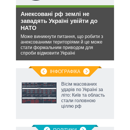
Анексовані рф землі не
Укр
утін
завадять Україні увійти до
дец
рт
НАТО
теп
шенню
Може виникнути питання, що робити з
Деце
анексованими територіями й це може
дозво
ну
стати формальним приводом для
виве
спроби відмовити Україні
опал
ІНФОГРАФІКА
 5
Вісім масованих
вго
ударів по Україні за
літо: Київ та область
стали головною
ціллю рф