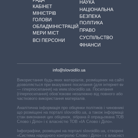
НАУКА
КАБІНЕТ
НАЦІОНАЛЬНА
МІНІСТРІВ
БЕЗПЕКА
ГОЛОВИ
ПОЛІТИКА
ОБЛАДМІНІСТРАЦІЙ
ПРАВО
МЕРИ МІСТ
СУСПІЛЬСТВО
ВСІ ПЕРСОНИ
ФІНАНСИ
info@slovoidilo.ua
Використання будь-яких матеріалів, розміщених на сайті,
дозволяється при вказуванні посилання (для інтернет-видань
— гіперпосилання) на www.slovoidilo.ua. Посилання
(гіперпосилання) обов’язкове незалежно від повного або
часткового використання матеріалів.
Аналітична інформація про обіцянки політиків і чиновників,
що розміщені на порталі slovoidilo.ua, а також інформація про
стан виконання цих обіцянок, зібрана й опрацьована ТОВ «ІА
Слово і Діло» і є власністю ТОВ «ІА Слово і Діло».
Інфографіки, розміщені на порталі slovoidilo.ua, створені ГО
«Система народного контролю Слово і Діло» і є власністю