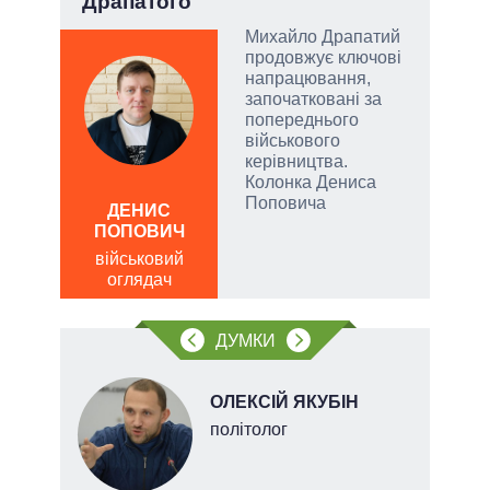
Драпатого
Михайло Драпатий
у
продовжує ключові
напрацювання,
сити
започатковані за
попереднього
військового
керівництва.
Колонка Дениса
ЛЕОН
Поповича
ДЕНИС
по
ПОПОВИЧ
о
військовий
оглядач
ДУМКИ
ОЛЕКСІЙ ЯКУБІН
ого
політолог
ій