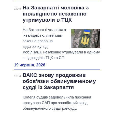
На Закарпатті чоловіка з
14:49
інвалідністю незаконно
утримували в ТЦК
На Закарпатті чоловіка з
інвалідністю, який мав
законне право на
відстрочку від
мобілізації, незаконно утримували в одному
з підрозділів ТЦК та СП.
19 червня, 2026
ВАКС знову продовжив
12:34
обов'язки обвинуваченому
судді із Закарпаття
Колегія суддів задовольнила прохання
прокурора САП про запобіжний захід
обвинуваченого судді райсуду.