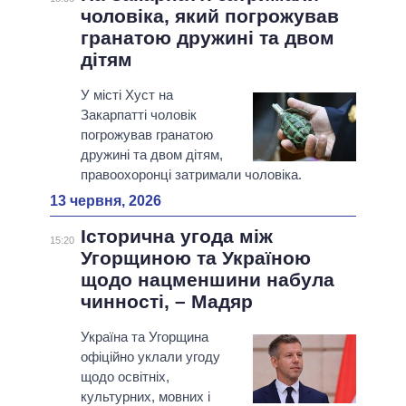
чоловіка, який погрожував
гранатою дружині та двом
дітям
У місті Хуст на
Закарпатті чоловік
погрожував гранатою
дружині та двом дітям,
правоохоронці затримали чоловіка.
13 червня, 2026
Історична угода між
15:20
Угорщиною та Україною
щодо нацменшини набула
чинності, – Мадяр
Україна та Угорщина
офіційно уклали угоду
щодо освітніх,
культурних, мовних і