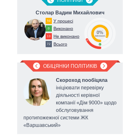
ПОЛIТИКИ
Столар Вадим Михайлович
К
У процесі
59
Виконано
0
0%
Не виконано
13
82
виконано
18
Всього
72
0
ОБІЦЯНКИ ПОЛІТИКІВ
яв
Скороход пообіцяла
ініціювати перевірку
діяльності керівної
у у
компанії «Дім 9000» щодо
 року
обслуговування
протипожежної системи ЖК
«Варшавський»