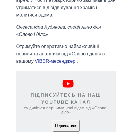
вірян. У Росії патріарх Кирило закликав вірян
утриматися від відвідування храмів і
молитися вдома.
Олександра Худякова, спеціально для
«Слово і діло»
Отримуйте оперативно найважливіші
новини та аналітику від «Слово і діло» в
вашому
VIBER-месенджері
.
ПІДПИСУЙТЕСЬ НА НАШ
YOUTUBE КАНАЛ
та дивіться першими нові відео від «Слово і
діло»
Підписатися