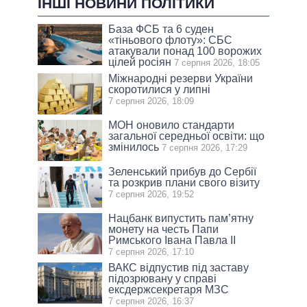
ІНШІ НОВИНИ ПОЛІТИКИ
База ФСБ та 6 суден
«тіньового флоту»: СБС
атакували понад 100 ворожих
цілей росіян
7 серпня 2026, 18:05
Міжнародні резерви України
скоротилися у липні
7 серпня 2026, 18:09
МОН оновило стандарти
загальної середньої освіти: що
змінилось
7 серпня 2026, 17:29
Зеленський прибув до Сербії
та розкрив плани свого візиту
7 серпня 2026, 19:52
Нацбанк випустить пам’ятну
монету на честь Папи
Римського Івана Павла II
7 серпня 2026, 17:10
ВАКС відпустив під заставу
підозрювану у справі
ексдержсекретаря МЗС
7 серпня 2026, 16:37