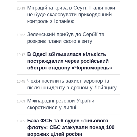
Міграційна криза в Сеуті: Італія поки
20:19
не буде скасовувати прикордонний
контроль з Іспанією
Зеленський прибув до Сербії та
19:52
розкрив плани свого візиту
В Одесі збільшилася кількість
19:17
постраждалих через російський
обстріл стадіону «Чорноморець»
Чехія посилить захист аеропортів
18:45
після інциденту з дроном у Лейпцигу
Міжнародні резерви України
18:09
скоротилися у липні
База ФСБ та 6 суден «тіньового
18:05
флоту»: СБС атакували понад 100
ворожих цілей росіян