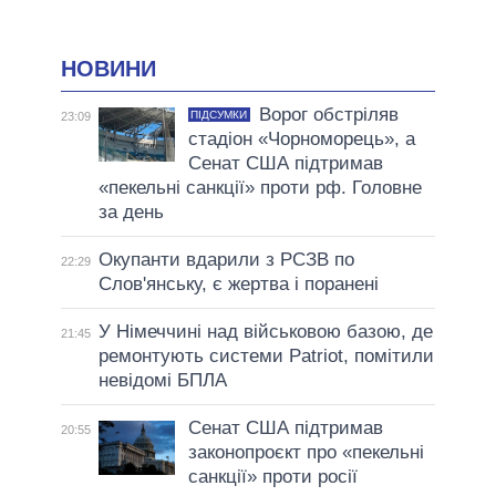
НОВИНИ
Ворог обстріляв
ПІДСУМКИ
23:09
стадіон «Чорноморець», а
Сенат США підтримав
«пекельні санкції» проти рф. Головне
за день
Окупанти вдарили з РСЗВ по
22:29
Слов'янську, є жертва і поранені
У Німеччині над військовою базою, де
21:45
ремонтують системи Patriot, помітили
невідомі БПЛА
Сенат США підтримав
20:55
законопроєкт про «пекельні
санкції» проти росії