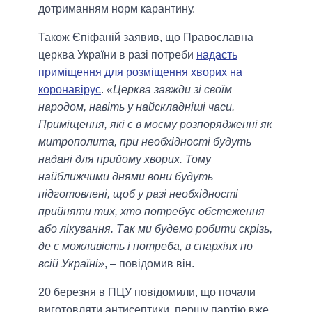
дотриманням норм карантину.
Також Єпіфаній заявив, що Православна
церква України в разі потреби
надасть
приміщення для розміщення хворих на
коронавірус
.
«Церква завжди зі своїм
народом, навіть у найскладніші часи.
Приміщення, які є в моєму розпорядженні як
митрополита, при необхідності будуть
надані для прийому хворих. Тому
найближчими днями вони будуть
підготовлені, щоб у разі необхідності
прийняти тих, хто потребує обстеження
або лікування. Так ми будемо робити скрізь,
де є можливість і потреба, в єпархіях по
всій Україні»
, – повідомив він.
20 березня в ПЦУ повідомили, що почали
виготовляти антисептики, першу партію вже