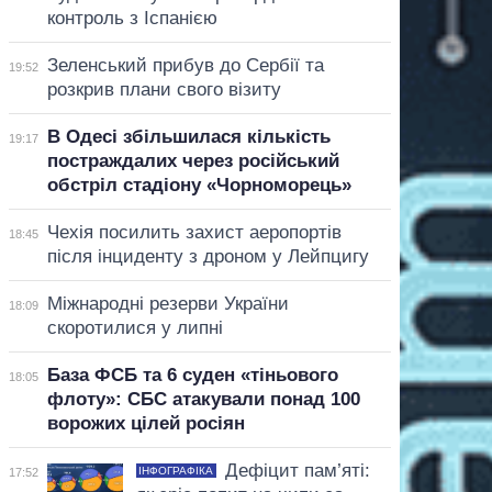
контроль з Іспанією
Зеленський прибув до Сербії та
19:52
розкрив плани свого візиту
В Одесі збільшилася кількість
19:17
постраждалих через російський
обстріл стадіону «Чорноморець»
Чехія посилить захист аеропортів
18:45
після інциденту з дроном у Лейпцигу
Міжнародні резерви України
18:09
скоротилися у липні
База ФСБ та 6 суден «тіньового
18:05
флоту»: СБС атакували понад 100
ворожих цілей росіян
Дефіцит пам’яті:
ІНФОГРАФІКА
17:52