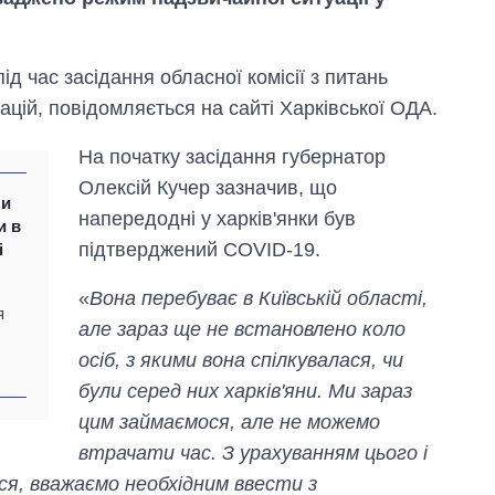
ід час засідання обласної комісії з питань
ацій, повідомляється на сайті Харківської ОДА.
На початку засідання губернатор
Олексій Кучер зазначив, що
чи
напередодні у харків'янки був
и в
підтверджений COVID-19.
і
«
Вона перебуває в Київській області,
я
але зараз ще не встановлено коло
Як змінився
осіб, з якими вона спілкувалася, чи
бюджет
були серед них харків'яни. Ми зараз
Міністерства
оборони за 13
цим займаємося, але не можемо
років війни з
втрачати час. З урахуванням цього і
росією
ся, вважаємо необхідним ввести з