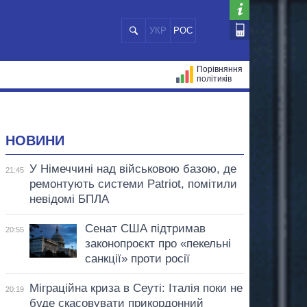
УКР
РОС
Порівняння
політиків
ЦІЙ
МЕРИ МІСТ
ВСІ ПЕРСОНИ
НОВИНИ
У Німеччині над військовою базою, де
21:45
ремонтують системи Patriot, помітили
невідомі БПЛА
Сенат США підтримав
20:55
законопроєкт про «пекельні
санкції» проти росії
Міграційна криза в Сеуті: Італія поки не
20:19
буде скасовувати прикордонний