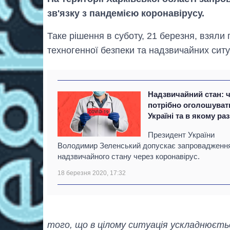
зв'язку з пандемією коронавірусу.
Таке рішення в суботу, 21 березня, взяли п
техногенної безпеки та надзвичайних ситу
Надзвичайний стан: 
потрібно оголошуват
Україні та в якому раз
Президент України
Володимир Зеленський допускає запровадженн
надзвичайного стану через коронавірус.
18 березня 2020, 17:32
того, що в цілому ситуація ускладнюєть