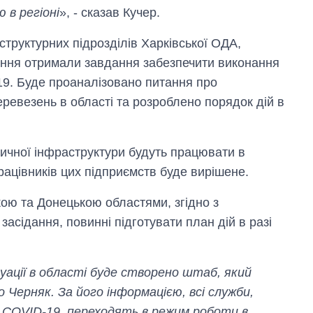
 в регіоні
», - сказав Кучер.
структурних підрозділів Харківської ОДА,
ання отримали завдання забезпечити виконання
9. Буде проаналізовано питання про
ревезень в області та розроблено порядок дій в
тичної інфраструктури будуть працювати в
ацівників цих підприємств буде вирішене.
кою та Донецькою областями, згідно з
асідання, повинні підготувати план дій в разі
итуації в області буде створено штаб, який
Черняк. За його інформацією, всі служби,
ня COVID-19, переходять в режим роботи в