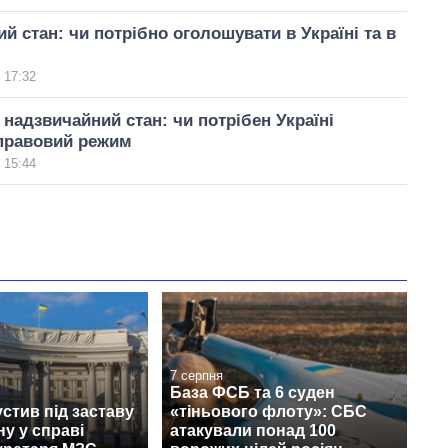
й стан: чи потрібно оголошувати в Україні та в
 17:32
 надзвичайний стан: чи потрібен Україні
правовий режим
 15:44
7 серпня
База ФСБ та 6 суден
стив під заставу
«тіньового флоту»: СБС
у у справі
атакували понад 100