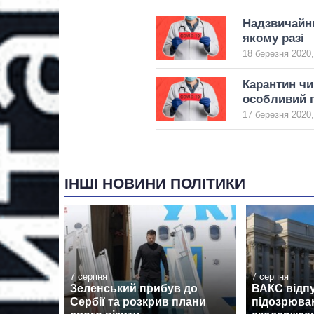
Надзвичайни
якому разі
18 березня 2020,
Карантин чи
особливий 
17 березня 2020,
ІНШІ НОВИНИ ПОЛІТИКИ
7 серпня
7 серпня
Зеленський прибув до
ВАКС відпу
Сербії та розкрив плани
підозрюван