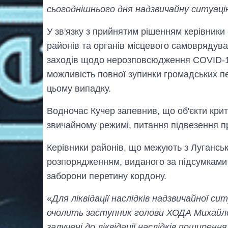
сьогоднішнього дня надзвичайну ситуацію
У зв'язку з прийнятим рішенням керівники 
районів та органів місцевого самоврядув
заходів щодо нерозповсюдження COVID-1
можливість повної зупинки громадських пе
цьому випадку.
Водночас Кучер запевнив, що об'єкти кри
звичайному режимі, питання підвезення пр
Керівники районів, що межують з Лугансь
розпорядженням, виданого за підсумками з
заборони перетину кордону.
«
Для ліквідації наслідків надзвичайної с
очолить заступник голови ХОДА Михайло 
залучені до ліквідації наслідків поширен