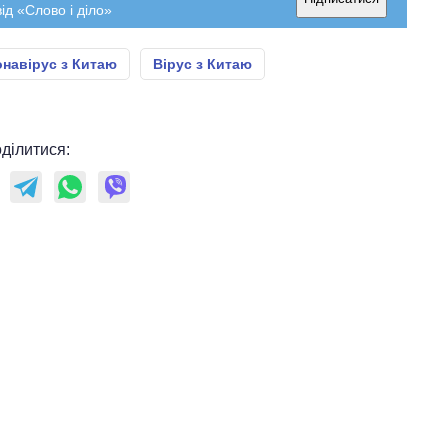
ід «Слово і діло»
навірус з Китаю
Вірус з Китаю
ділитися: