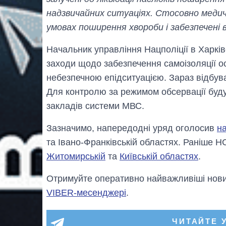
надзвичайних ситуаціях. Стосовно медич
умовах поширення хвороби і забезпечені 
Начальник управління Нацполіції в Харків
заходи щодо забезпечення самоізоляції осі
небезпечною епідситуацією. Зараз відбу
Для контролю за режимом обсервації буду
закладів системи МВС.
Зазначимо, напередодні уряд оголосив
на
та Івано-Франківській областях. Раніше Н
Житомирській
та
Київській областях
.
Отримуйте оперативно найважливіші новин
VIBER-месенджері
.
ЧИТАЙТЕ 