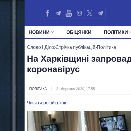
НОВИНИ
ОБIЦЯНКИ
ПОЛIТИКИ
УСІ ПОЛІТИКИ
ПРЕЗИДЕНТ І ОФ
Слово і Діло
›
Стрічка публікацій
›
Політика
На Харківщині запрова
коронавірус
ПОЛІТИКА
21 березня 2020, 17:55
Читати російською