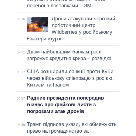
перебої з поставками – ЗМІ
Дрони атакували черговий
08:16
логістичний центр
Wildberries у російському
Єкатеринбурзі
Двом найбільшим банкам росії
07:51
загрожує кредитна криза – розвідка
США розширили санкції проти Куби
05:17
через військову співпрацю з росією,
Китаєм та Іраном
Радник президента попередив
04:57
бізнес про фейкові листи з
погрозами атак дронів
Трамп підписав укази, які обмежують
04:39
право на громадянство за