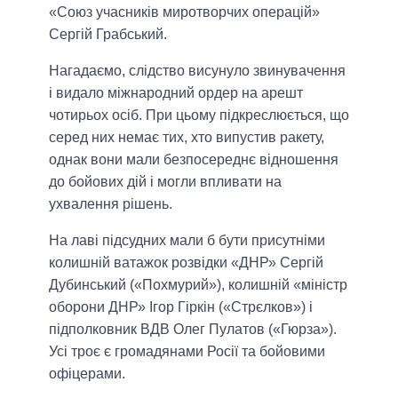
«Союз учасників миротворчих операцій»
Сергій Грабський.
Нагадаємо, слідство висунуло звинувачення
і видало міжнародний ордер на арешт
чотирьох осіб. При цьому підкреслюється, що
серед них немає тих, хто випустив ракету,
однак вони мали безпосереднє відношення
до бойових дій і могли впливати на
ухвалення рішень.
На лаві підсудних мали б бути присутніми
колишній ватажок розвідки «ДНР» Сергій
Дубинський («Похмурий»), колишній «міністр
оборони ДНР» Ігор Гіркін («Стрєлков») і
підполковник ВДВ Олег Пулатов («Гюрза»).
Усі троє є громадянами Росії та бойовими
офіцерами.