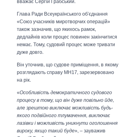
вважає Сергій Грабський.
Глава Ради Всеукраїнського об'єднання
«Союз учасників миротворчих операцій»
також зазначив, що якихось рамок,
дедлайнів коли процес повинен закінчитися
немає. Тому, судовий процес може тривати
дуже довго.
Він уточнив, що судове приміщення, в якому
розглядають справу МН17, зарезервовано
на рік.
«
Особливість демократичного судового
процесу в тому, що він дуже повільно йде,
але зрештою виключає можливість будь-
якого подвійного тлумачення, виключає
лазівки і можливість уникнути оголошення
вироку, якщо такий буде
», – зауважив