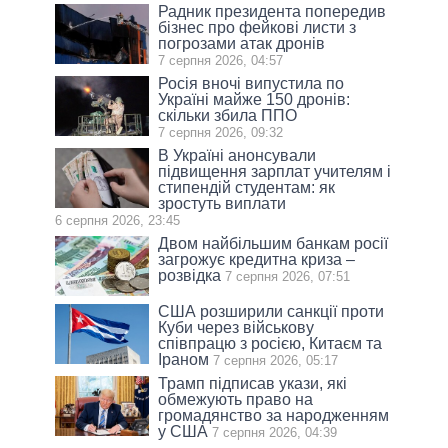
Радник президента попередив
бізнес про фейкові листи з
погрозами атак дронів
7 серпня 2026, 04:57
Росія вночі випустила по
Україні майже 150 дронів:
скільки збила ППО
7 серпня 2026, 09:32
В Україні анонсували
підвищення зарплат учителям і
стипендій студентам: як
зростуть виплати
6 серпня 2026, 23:45
Двом найбільшим банкам росії
загрожує кредитна криза –
розвідка
7 серпня 2026, 07:51
США розширили санкції проти
Куби через військову
співпрацю з росією, Китаєм та
Іраном
7 серпня 2026, 05:17
Трамп підписав укази, які
обмежують право на
громадянство за народженням
у США
7 серпня 2026, 04:39