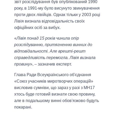
звіт розслідування був опублікований 1990
року, в 1991-му було висунуто звинувачення
проти двох лівійців. Однак тільки у 2003 році
Лівія визнала відповідальність своїх
офіційних осіб за вибух.
«
Лівія понад 15 років чинила опір
розслідуванню, притягненню винних до
відповідальності. Але врешті-решт
справедливість перемогла. Лівія визнала
провину
», – зазначив експерт.
Глава Ради Всеукраїнського об'єднання
«Союз учасників миротворчих операцій»
висловив сумніви, що зараз у разі з МН17
хтось буде готовий визнати свою провину,
але в подальшому винні обов'язково будуть
покарані.