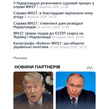
У Нідерландах розпочався судовий процес у
справі МН17
9 березня 2020, 12:49
Справа МН17: в Амстердамі підписали нову
угоду
8 березня 2020, 19:29
Справа МН17: з'явилися дані розвідки
Нідерландів
18 лютого 2020, 11:43
МН17: Цемах подав до ЄСПЛ скаргу на
Україну і Нідерланди
18 грудня 2019, 19:50
Катастрофа «Боїнга» MH17: що обіцяли
українські політики
16 листопада 2016, 16:14