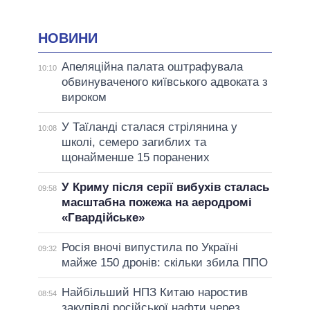
НОВИНИ
Апеляційна палата оштрафувала
10:10
обвинуваченого київського адвоката з
вироком
У Таїланді сталася стрілянина у
10:08
школі, семеро загиблих та
щонайменше 15 поранених
У Криму після серії вибухів сталась
09:58
масштабна пожежа на аеродромі
«Гвардійське»
Росія вночі випустила по Україні
09:32
майже 150 дронів: скільки збила ППО
Найбільший НПЗ Китаю наростив
08:54
закупівлі російської нафти через