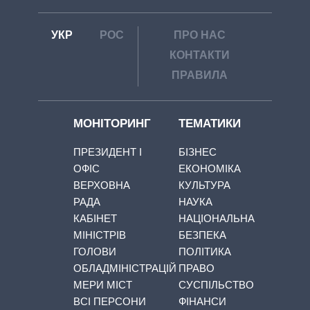
УКР
РОС
ПРО НАС
КОНТАКТИ
ПРАВИЛА
МОНІТОРИНГ
ТЕМАТИКИ
ПРЕЗИДЕНТ І
БІЗНЕС
ОФІС
ЕКОНОМІКА
ВЕРХОВНА
КУЛЬТУРА
РАДА
НАУКА
КАБІНЕТ
НАЦІОНАЛЬНА
МІНІСТРІВ
БЕЗПЕКА
ГОЛОВИ
ПОЛІТИКА
ОБЛАДМІНІСТРАЦІЙ
ПРАВО
МЕРИ МІСТ
СУСПІЛЬСТВО
ВСІ ПЕРСОНИ
ФІНАНСИ