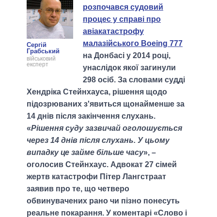
розпочався судовий
процес у справі про
авіакатастрофу
малазійського Boeing 777
Сергій
Грабський
на Донбасі у 2014 році,
військовий
експерт
унаслідок якої загинули
298 осіб. За словами судді
Хендріка Стейнхауса, рішення щодо
підозрюваних з'явиться щонайменше за
14 днів після закінчення слухань.
«
Рішення суду зазвичай оголошується
через 14 днів після слухань. У цьому
випадку це займе більше часу
», –
оголосив Стейнхаус. Адвокат 27 сімей
жертв катастрофи Пітер Лангстраат
заявив про те, що четверо
обвинувачених рано чи пізно понесуть
реальне покарання. У коментарі «Слово і