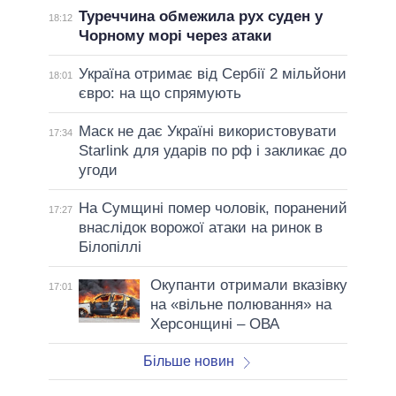
Туреччина обмежила рух суден у
18:12
Чорному морі через атаки
Україна отримає від Сербії 2 мільйони
18:01
євро: на що спрямують
Маск не дає Україні використовувати
17:34
Starlink для ударів по рф і закликає до
угоди
На Сумщині помер чоловік, поранений
17:27
внаслідок ворожої атаки на ринок в
Білопіллі
Окупанти отримали вказівку
17:01
на «вільне полювання» на
Херсонщині – ОВА
Більше новин