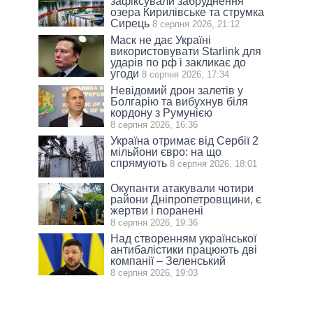
зафіксували забруднення
озера Кирилівське та струмка
Сирець
8 серпня 2026, 21:12
Маск не дає Україні
використовувати Starlink для
ударів по рф і закликає до
угоди
8 серпня 2026, 17:34
Невідомий дрон залетів у
Болгарію та вибухнув біля
кордону з Румунією
8 серпня 2026, 16:36
Україна отримає від Сербії 2
мільйони євро: на що
спрямують
8 серпня 2026, 18:01
Окупанти атакували чотири
райони Дніпропетровщини, є
жертви і поранені
8 серпня 2026, 19:36
Над створенням української
антибалістики працюють дві
компанії – Зеленський
8 серпня 2026, 19:03