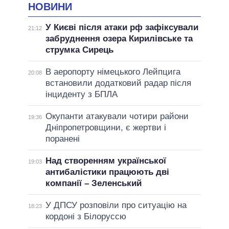
НОВИНИ
У Києві після атаки рф зафіксували
21:12
забруднення озера Кирилівське та
струмка Сирець
В аеропорту німецького Лейпцига
20:08
встановили додатковий радар після
інциденту з БПЛА
Окупанти атакували чотири райони
19:36
Дніпропетровщини, є жертви і
поранені
Над створенням української
19:03
антибалістики працюють дві
компанії – Зеленський
У ДПСУ розповіли про ситуацію на
18:23
кордоні з Білоруссю