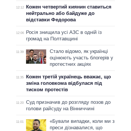
Кожен четвертий киянин ставиться
12:12
нейтрально або байдуже до
відставки Федорова
Росія знищила усі АЗС в одній із
12:06
громад на Полтавщині
Стало відомо, як українці
11:39
оцінюють участь блогерів у
протестних акціях
Кожен третій українець вважає, що
11:35
зміна головкома відбулася під
тиском протестів
Суд призначив до розгляду позов до
11:20
голови райсуду на Вінниччині
«Бували випадки, коли ми з
11:01
преси дізнавалися, що