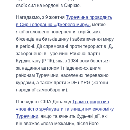
своїх сил на кордоні з Сирією.
Нагадаємо, з 9 жовтня
Туреччина проводить
в Сирії операцію «Джерело миру»
, метою
якої оголошено повернення сирійських
біженців на батьківщину і забезпечення миру
в регіоні. Дії спрямовані проти терористів ІД,
забороненої в Туреччині Робочої партії
Курдистану (РПК), яка з 1984 року бореться
за надання автономії південно-східним
районам Туреччини, населених переважно
курдами, а також проти SDF і YPG (Загони
народної самооборони).
Президент США Дональд
Трамп пригрозив
«повністю зруйнувати та знищити» економіку
Туреччини
, якщо та вчинить будь-які дії, які
він вважає «поза межами», після його