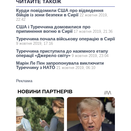
ЧИТАЙТЕ ТАКОЖ
Курди повідомили США про відведення
бійців із зони безпеки в Сирії
22 жовтня 2019,
22:42
США і Туреччина домовилися про
припинення вогню в Сирії
17 жовтня 2019, 21:36
Туреччина почала військову операцію в Сирії
9 жовтня 2019, 17:16
Туреччина приступила до наземного етапу
операції «Джерело світу»
9 жовтня 2019, 23:04
Марін Ле Пен запропонувала виключити
Туреччину з НАТО
21 жовтня 2019, 06:10