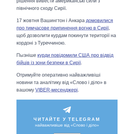
рішення вивести американські сили з
північного сходу Сирії.
17 жовтня Вашингтон і Анкара
домовилися
про тимчасове припинення вогню в Сирії
,
щоб дозволити курдам покинути території на
кордоні з Туреччиною.
Пызніше
курди повідомили США про відвід
бійців із зони безпеки в Сирії
.
Отримуйте оперативно найважливіші
новини та аналітику від «Слово і діло» в
вашому
VIBER-месенджері
.
ЧИТАЙТЕ У TELEGRAM
найважливіше від «Слово і діло»