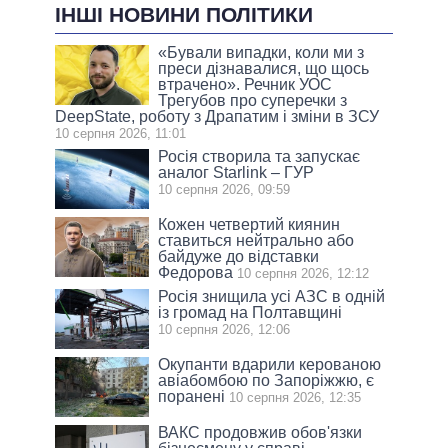
ІНШІ НОВИНИ ПОЛІТИКИ
«Бували випадки, коли ми з
преси дізнавалися, що щось
втрачено». Речник УОС
Трегубов про cуперечки з
DeepState, роботу з Драпатим і зміни в ЗСУ
10 серпня 2026, 11:01
Росія створила та запускає
аналог Starlink – ГУР
10 серпня 2026, 09:59
Кожен четвертий киянин
ставиться нейтрально або
байдуже до відставки
Федорова
10 серпня 2026, 12:12
Росія знищила усі АЗС в одній
із громад на Полтавщині
10 серпня 2026, 12:06
Окупанти вдарили керованою
авіабомбою по Запоріжжю, є
поранені
10 серпня 2026, 12:35
ВАКС продовжив обов'язки