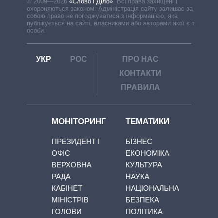
© 2009—2026
«Слово і Діло»
.
Всі права захищені і
охороняються законом. Адміністрація сайту залишає за
собою право не погоджуватися з інформацією, яка
публікується на сайті, власниками або авторами якої є треті
особи.
УКР
РОС
ПРО НАС
КОНТАКТИ
ПРАВИЛА
МОНІТОРИНГ
ТЕМАТИКИ
ПРЕЗИДЕНТ І
БІЗНЕС
ОФІС
ЕКОНОМІКА
ВЕРХОВНА
КУЛЬТУРА
РАДА
НАУКА
КАБІНЕТ
НАЦІОНАЛЬНА
МІНІСТРІВ
БЕЗПЕКА
ГОЛОВИ
ПОЛІТИКА