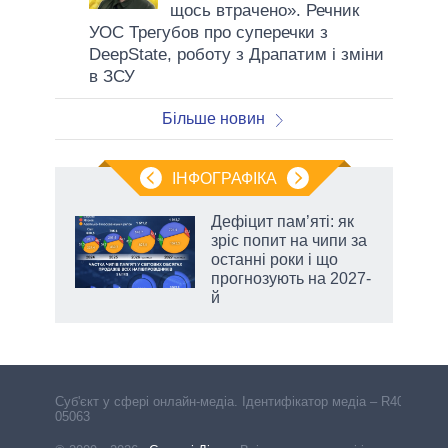
щось втрачено». Речник
УОС Трегубов про cуперечки з
DeepState, роботу з Драпатим і зміни
в ЗСУ
Більше новин
ІНФОГРАФІКА
Дефіцит пам’яті: як
 за
зріс попит на чипи за
асть
останні роки і що
прогнозують на 2027-
й
аспі
Cуб'єкт у сфері онлайн-медіа. Ідентифікатор медіа – R40-
05063