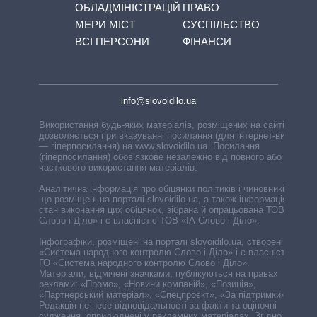
ОБЛАДМІНІСТРАЦІЙ
ПРАВО
МЕРИ МІСТ
СУСПІЛЬСТВО
ВСІ ПЕРСОНИ
ФІНАНСИ
info@slovoidilo.ua
Використання будь-яких матеріалів, розміщених на сайті,
дозволяється при вказуванні посилання (для інтернет-видань
— гіперпосилання) на www.slovoidilo.ua. Посилання
(гіперпосилання) обов’язкове незалежно від повного або
часткового використання матеріалів.
Аналітична інформація про обіцянки політиків і чиновників,
що розміщені на порталі slovoidilo.ua, а також інформація про
стан виконання цих обіцянок, зібрана й опрацьована ТОВ «ІА
Слово і Діло» і є власністю ТОВ «ІА Слово і Діло».
Інфографіки, розміщені на порталі slovoidilo.ua, створені ГО
«Система народного контролю Слово і Діло» і є власністю
ГО «Система народного контролю Слово і Діло».
Матеріали, відмічені значками, публікуються на правах
реклами: «Промо», «Новини компаній», «Позиція»,
«Партнерський матеріал», «Спецпроєкт», «За підтримки».
Редакція не несе відповідальності за факти та оціночні
судження, оприлюднені у рекламних матеріалах. Згідно з