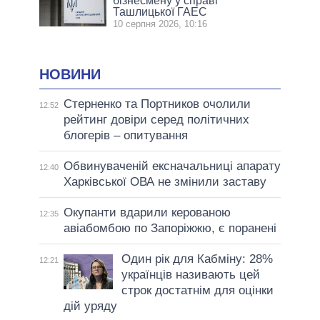
бізнесмену у справі
Ташлицької ГАЕС
10 серпня 2026, 10:16
НОВИНИ
Стерненко та Портников очолили
12:52
рейтинг довіри серед політичних
блогерів – опитування
Обвинуваченій ексначальниці апарату
12:40
Харківської ОВА не змінили заставу
Окупанти вдарили керованою
12:35
авіабомбою по Запоріжжю, є поранені
Один рік для Кабміну: 28%
12:21
українців називають цей
строк достатнім для оцінки
дій уряду