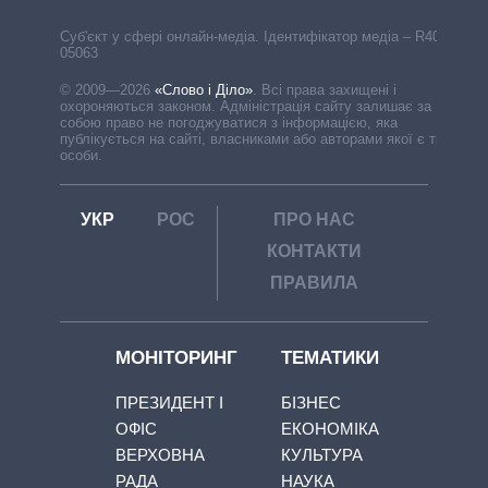
Cуб'єкт у сфері онлайн-медіа. Ідентифікатор медіа – R40-
05063
© 2009—2026
«Слово і Діло»
.
Всі права захищені і
охороняються законом. Адміністрація сайту залишає за
собою право не погоджуватися з інформацією, яка
публікується на сайті, власниками або авторами якої є треті
особи.
УКР
РОС
ПРО НАС
КОНТАКТИ
ПРАВИЛА
МОНІТОРИНГ
ТЕМАТИКИ
ПРЕЗИДЕНТ І
БІЗНЕС
ОФІС
ЕКОНОМІКА
ВЕРХОВНА
КУЛЬТУРА
РАДА
НАУКА