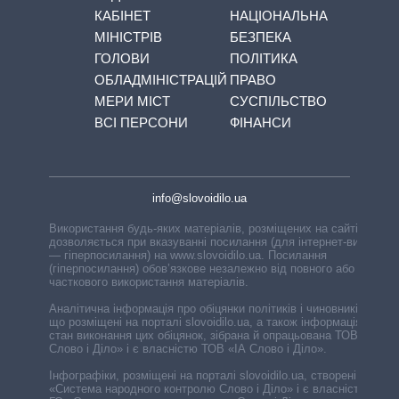
КАБІНЕТ
НАЦІОНАЛЬНА
МІНІСТРІВ
БЕЗПЕКА
ГОЛОВИ
ПОЛІТИКА
ОБЛАДМІНІСТРАЦІЙ
ПРАВО
МЕРИ МІСТ
СУСПІЛЬСТВО
ВСІ ПЕРСОНИ
ФІНАНСИ
info@slovoidilo.ua
Використання будь-яких матеріалів, розміщених на сайті,
дозволяється при вказуванні посилання (для інтернет-видань
— гіперпосилання) на www.slovoidilo.ua. Посилання
(гіперпосилання) обов’язкове незалежно від повного або
часткового використання матеріалів.
Аналітична інформація про обіцянки політиків і чиновників,
що розміщені на порталі slovoidilo.ua, а також інформація про
стан виконання цих обіцянок, зібрана й опрацьована ТОВ «ІА
Слово і Діло» і є власністю ТОВ «ІА Слово і Діло».
Інфографіки, розміщені на порталі slovoidilo.ua, створені ГО
«Система народного контролю Слово і Діло» і є власністю