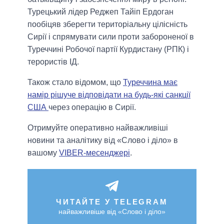
Турецький лідер Реджеп Тайіп Ердоган
пообіцяв зберегти територіальну цілісність
Сирії і спрямувати сили проти забороненої в
Туреччині Робочої партії Курдистану (РПК) і
терористів ІД.
Також стало відомом, що
Туреччина має
намір рішуче відповідати на будь-які санкції
США
через операцію в Сирії.
Отримуйте оперативно найважливіші
новини та аналітику від «Слово і діло» в
вашому
VIBER-месенджері
.
ЧИТАЙТЕ У TELEGRAM
найважливіше від «Слово і діло»