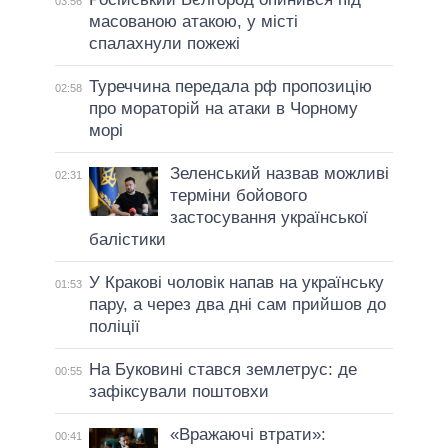
03:56
масованою атакою, у місті
спалахнули пожежі
Туреччина передала рф пропозицію
02:58
про мораторій на атаки в Чорному
морі
Зеленський назвав можливі
02:31
терміни бойового
застосування української
балістики
У Кракові чоловік напав на українську
01:53
пару, а через два дні сам прийшов до
поліції
На Буковині стався землетрус: де
00:55
зафіксували поштовхи
«Вражаючі втрати»:
00:41