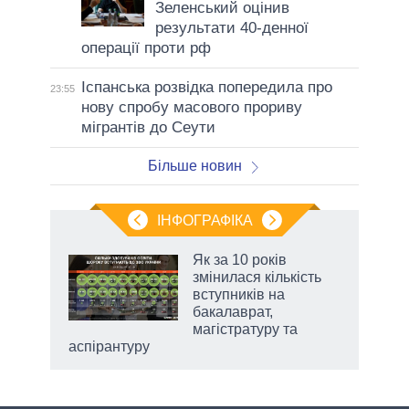
Зеленський оцінив
результати 40-денної
операції проти рф
Іспанська розвідка попередила про
23:55
нову спробу масового прориву
мігрантів до Сеути
Більше новин
ІНФОГРАФІКА
жет
Як за 10 років
змінилася кількість
ків
вступників на
бакалаврат,
магістратуру та
аспірантуру