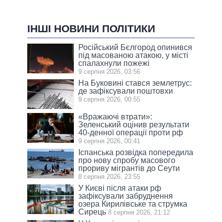
ІНШІ НОВИНИ ПОЛІТИКИ
Російський Бєлгород опинився
під масованою атакою, у місті
спалахнули пожежі
9 серпня 2026, 03:56
На Буковині стався землетрус:
де зафіксували поштовхи
9 серпня 2026, 00:55
«Вражаючі втрати»:
Зеленський оцінив результати
40-денної операції проти рф
9 серпня 2026, 00:41
Іспанська розвідка попередила
про нову спробу масового
прориву мігрантів до Сеути
8 серпня 2026, 23:55
У Києві після атаки рф
зафіксували забруднення
озера Кирилівське та струмка
Сирець
8 серпня 2026, 21:12