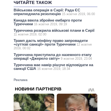
ЧИТАЙТЕ ТАКОЖ
Військова операція в Сирії: Рада ЄС
оприлюднила резолюцію
15 жовтня 2019, 06:00
Канада ввела збройне ембарго проти
Туреччини
16 жовтня 2019, 09:19
Туреччина розкрила військові плани в Сирії
11 жовтня 2019, 02:00
Трамп дасть мінфіну право запровадити
«суттєві санкції» проти Туреччини
12 жовтня
2019, 00:02
Туреччина приступила до наземного етапу
операції «Джерело світу»
9 жовтня 2019, 23:04
Туреччина має намір рішуче відповідати на
санкції США
16 жовтня 2019, 18:34