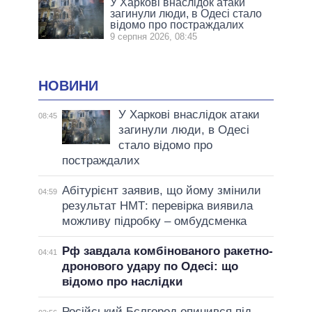
У Харкові внаслідок атаки
загинули люди, в Одесі стало
відомо про постраждалих
9 серпня 2026, 08:45
НОВИНИ
У Харкові внаслідок атаки
08:45
загинули люди, в Одесі
стало відомо про
постраждалих
Абітурієнт заявив, що йому змінили
04:59
результат НМТ: перевірка виявила
можливу підробку – омбудсменка
Рф завдала комбінованого ракетно-
04:41
дронового удару по Одесі: що
відомо про наслідки
Російський Бєлгород опинився під