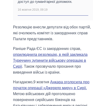
доступ до гуманітарної допомоги.
16 жовтня 2019, 09:19
Резолюцію внесли депутати від обох партій,
які очолюють комітет із закордонних справ
Палати представників.
Раніше Рада ЄС із закордонних справ,
оприлюднила резолюцію, в якій закликала
Туреччину зупинити військову операцію в
Сирії
. Також прозвучало прохання про
виведення військ із країни.
Нагадаємо,9 жовтня
Анкара оголосила про
початок операції «Джерело миру» в Сирії.
Метою військових дій проголошено
повернення сирійських біженців на
батьківщину і забезпечення миру в регіоні.