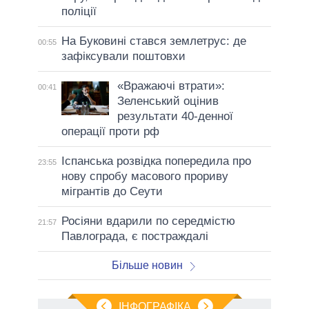
поліції
На Буковині стався землетрус: де
00:55
зафіксували поштовхи
«Вражаючі втрати»:
00:41
Зеленський оцінив
результати 40-денної
операції проти рф
Іспанська розвідка попередила про
23:55
нову спробу масового прориву
мігрантів до Сеути
Росіяни вдарили по середмістю
21:57
Павлограда, є постраждалі
Більше новин
ІНФОГРАФІКА