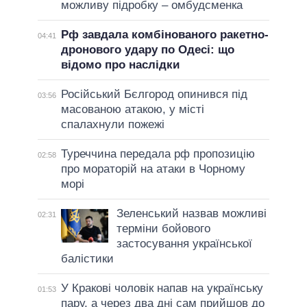
можливу підробку – омбудсменка
Рф завдала комбінованого ракетно-
04:41
дронового удару по Одесі: що
відомо про наслідки
Російський Бєлгород опинився під
03:56
масованою атакою, у місті
спалахнули пожежі
Туреччина передала рф пропозицію
02:58
про мораторій на атаки в Чорному
морі
Зеленський назвав можливі
02:31
терміни бойового
застосування української
балістики
У Кракові чоловік напав на українську
01:53
пару, а через два дні сам прийшов до