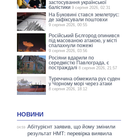
застосування української
балістики
9 серпня 2026, 02:31
На Буковині стався землетрус:
де зафіксували поштовхи
9 серпня 2026, 00:55
Російський Бєлгород опинився
під масованою атакою, у місті
спалахнули пожежі
9 серпня 2026, 03:56
Росіяни вдарили по
середмістю Павлограда, є
постраждалі
8 серпня 2026, 21:57
Туреччина обмежила рух суден
у Чорному морі через атаки
8 серпня 2026, 18:12
НОВИНИ
Абітурієнт заявив, що йому змінили
04:59
результат НМТ: перевірка виявила