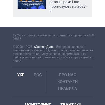
останні роки і що
прогнозують на 2027-
й
Cуб'єкт у сфері онлайн-медіа. Ідентифікатор медіа – R40-
05063
© 2009—2026
«Слово і Діло»
.
Всі права захищені і
охороняються законом. Адміністрація сайту залишає за
собою право не погоджуватися з інформацією, яка
публікується на сайті, власниками або авторами якої є треті
особи.
УКР
РОС
ПРО НАС
КОНТАКТИ
ПРАВИЛА
МОНІТОРИНГ
ТЕМАТИКИ