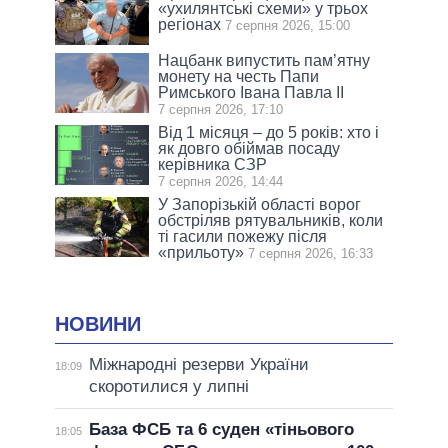
«ухилянтські схеми» у трьох
регіонах
7 серпня 2026, 15:00
Нацбанк випустить пам’ятну
монету на честь Папи
Римського Івана Павла II
7 серпня 2026, 17:10
Від 1 місяця – до 5 років: хто і
як довго обіймав посаду
керівника СЗР
7 серпня 2026, 14:44
У Запорізькій області ворог
обстріляв рятувальників, коли
ті гасили пожежу після
«прильоту»
7 серпня 2026, 16:33
НОВИНИ
Міжнародні резерви України
18:09
скоротилися у липні
База ФСБ та 6 суден «тіньового
18:05