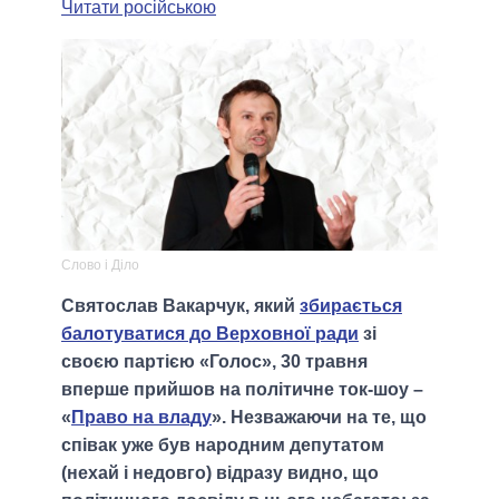
Читати російською
Слово і Діло
Святослав Вакарчук, який
збирається
балотуватися до Верховної ради
зі
своєю партією «Голос», 30 травня
вперше прийшов на політичне ток-шоу –
«
Право на владу
». Незважаючи на те, що
співак уже був народним депутатом
(нехай і недовго) відразу видно, що