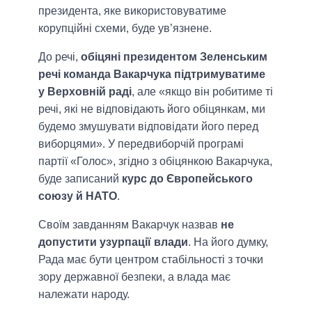
президента, яке використовуватиме
корупційні схеми, буде ув’язнене.
До речі,
обіцяні президентом Зеленським
речі команда Вакарчука підтримуватиме
у Верховній раді
, але «якщо він робитиме ті
речі, які не відповідають його обіцянкам, ми
будемо змушувати відповідати його перед
виборцями». У передвиборчій програмі
партії «Голос», згідно з обіцянкою Вакарчука,
буде записаний
курс до Європейського
союзу й НАТО
.
Своїм завданням Вакарчук назвав
не
допустити узурпації влади
. На його думку,
Рада має бути центром стабільності з точки
зору державної безпеки, а влада має
належати народу.