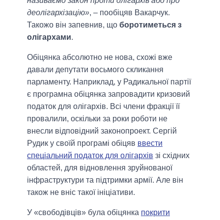
називаємо закон проти олігархів або про
деолігархізацію»
, – пообіцяв Вакарчук.
Такожо він запевнив, що
боротиметься з
олігархами
.
Обіцянка абсолютно не нова, схожі вже
давали депутати восьмого скликання
парламенту. Наприклад, у Радикальної партії
є програмна обіцянка запровадити кризовий
податок для олігархів. Всі члени фракції її
провалили, оскільки за роки роботи не
внесли відповідний законопроект. Сергій
Рудик у своїй програмі обіцяв
ввести
спеціальний податок для олігархів
зі східних
областей, для відновлення зруйнованої
інфраструктури та підтримки армії. Але він
також не вніс такої ініціативи.
У «свободівців» була обіцянка
покрити