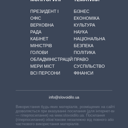
ПРЕЗИДЕНТ І
БІЗНЕС
ОФІС
ЕКОНОМІКА
ВЕРХОВНА
КУЛЬТУРА
РАДА
НАУКА
КАБІНЕТ
НАЦІОНАЛЬНА
МІНІСТРІВ
БЕЗПЕКА
ГОЛОВИ
ПОЛІТИКА
ОБЛАДМІНІСТРАЦІЙ
ПРАВО
МЕРИ МІСТ
СУСПІЛЬСТВО
ВСІ ПЕРСОНИ
ФІНАНСИ
info@slovoidilo.ua
Використання будь-яких матеріалів, розміщених на сайті,
дозволяється при вказуванні посилання (для інтернет-видань
— гіперпосилання) на www.slovoidilo.ua. Посилання
(гіперпосилання) обов’язкове незалежно від повного або
часткового використання матеріалів.