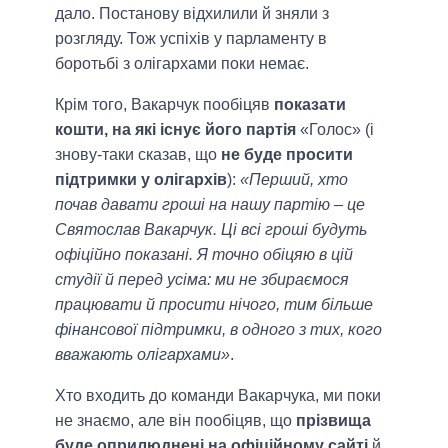
дало. Постанову відхилили й зняли з
розгляду. Тож успіхів у парламенту в
боротьбі з олігархами поки немає.
Крім того, Вакарчук пообіцяв
показати
кошти, на які існує його партія
«Голос» (і
знову-таки сказав, що
не буде просити
підтримки у олігархів
):
«Перший, хто
почав давати гроші на нашу партію – це
Святослав Вакарчук. Ці всі гроші будуть
офіційно показані. Я точно обіцяю в цій
студії й перед усіма: ми не збираємося
працювати й просити нічого, тим більше
фінансової підтримки, в одного з тих, кого
вважають олігархами»
.
Хто входить до команди Вакарчука, ми поки
не знаємо, але він пообіцяв, що
прізвища
буде оприлюднені на офіційному сайті
й