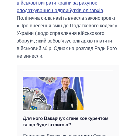
військові витрати країни за рахунок
оподаткування надприбутків олігархів
.
Політична сила навіть внесла законопроект
«Про внесення змін до Податкового кодексу
України (щодо справляння військового
збору)», який зобов'язує олігархів платити
військовий збір. Однак на розгляд Ради його
не винесли.
Для кого Вакарчук стане конкурентом
та що буде інтригою?
Святослав Вакарчук, лідер гурту Океан