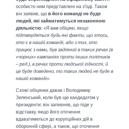
особисто ним представлені на з'їзді. Також
він заявив, що
в його команді не буде
людей, які займатимуться незаконною
діяльністю
:
«Я вам обіцяю, якщо
підтвердяться будь-які факти, що хтось,
хто є в нашій команді, або з тих, хто
працює з нами, був задіяний в таких речах (в
«чорних» кампаніях проти інших політиків
– ред.), в речах проти людської гідності, й
це буде доведено, то таких людей не буде в
нашій команді»
.
Схожі обіцянки давав і Володимир
Зеленський, коли був ще кандидатом у
президенти: він запевняв, що піде у
відставку, якщо його оточення
вдаватиметься до корупційних дій в
оборонній сфері, а також, що оточення