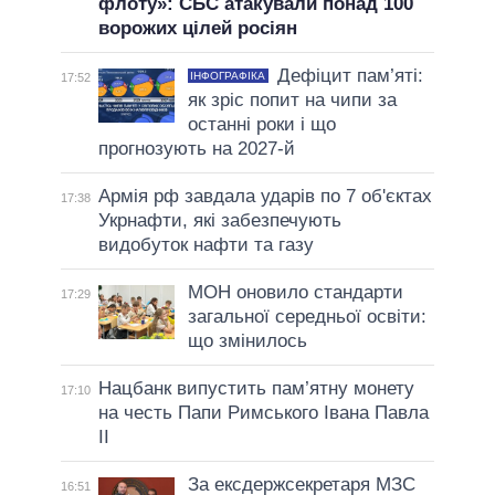
флоту»: СБС атакували понад 100
ворожих цілей росіян
Дефіцит пам’яті:
ІНФОГРАФІКА
17:52
як зріс попит на чипи за
останні роки і що
прогнозують на 2027-й
Армія рф завдала ударів по 7 об'єктах
17:38
Укрнафти, які забезпечують
видобуток нафти та газу
МОН оновило стандарти
17:29
загальної середньої освіти:
що змінилось
Нацбанк випустить пам’ятну монету
17:10
на честь Папи Римського Івана Павла
II
За ексдержсекретаря МЗС
16:51