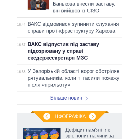
Банькова внесли заставу,
він вийшов із СІЗО
ВАКС відмовився зупинити слухання
16:44
справи про інфраструктуру Харкова
ВАКС відпустив під заставу
16:37
підозрювану у справі
ексдержсекретаря МЗС
У Запорізькій області ворог обстріляв
16:33
рятувальників, коли ті гасили пожежу
після «прильоту»
Більше новин
ІНФОГРАФІКА
Дефіцит пам’яті: як
ть
зріс попит на чипи за