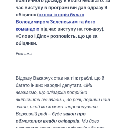
політичного досвіду в нього небагато: за
час виступу в програмі він дав одразу 9
обіцянок (
схожа історія була з
Володимиром Зеленським та його
командою
під час виступу на ток-шоу).
«Слово і Діло» розповість, що це за
обіцянки.
Відразу Вакарчук став на ті ж граблі, що й
багато інших народні депутати.
«Ми
вважаємо, що олігархів потрібно
відтіснити від влади. І, до речі, перший наш
закон, який ми хочемо запропонувати
Верховній раді – буде
закон про
обмеження влади олігархів
. Ми його