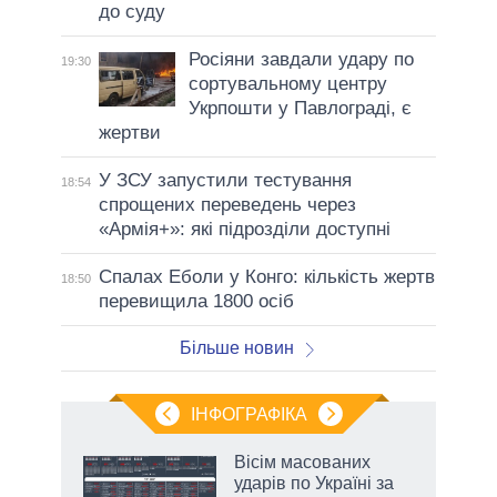
до суду
Росіяни завдали удару по
19:30
сортувальному центру
Укрпошти у Павлограді, є
жертви
У ЗСУ запустили тестування
18:54
спрощених переведень через
«Армія+»: які підрозділи доступні
Спалах Еболи у Конго: кількість жертв
18:50
перевищила 1800 осіб
Більше новин
ІНФОГРАФІКА
и на
Вісім масованих
ударів по Україні за