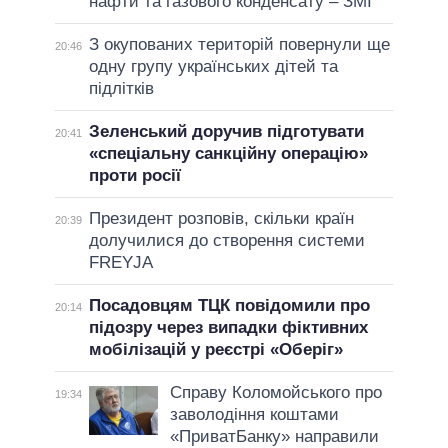
нафти та газового конденсату – ЗМІ
З окупованих територій повернули ще
20:46
одну групу українських дітей та
підлітків
Зеленський доручив підготувати
20:41
«спеціальну санкційну операцію»
проти росії
Президент розповів, скільки країн
20:39
долучилися до створення системи
FREYJA
Посадовцям ТЦК повідомили про
20:14
підозру через випадки фіктивних
мобілізацій у реєстрі «Оберіг»
Справу Коломойського про
19:34
заволодіння коштами
«ПриватБанку» направили