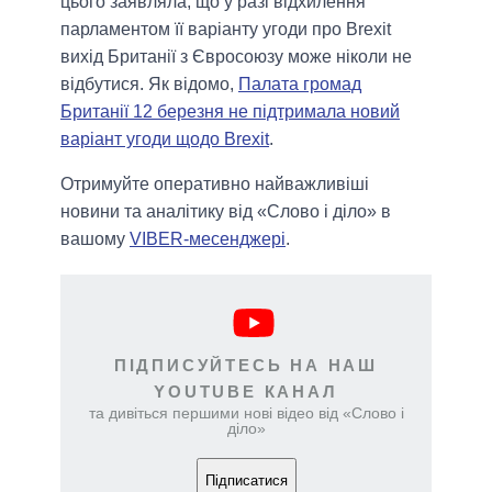
цього заявляла, що у разі відхилення
парламентом її варіанту угоди про Brexit
вихід Британії з Євросоюзу може ніколи не
відбутися. Як відомо,
Палата громад
Британії 12 березня не підтримала новий
варіант угоди щодо Brexit
.
Отримуйте оперативно найважливіші
новини та аналітику від «Слово і діло» в
вашому
VIBER-месенджері
.
ПІДПИСУЙТЕСЬ НА НАШ
YOUTUBE КАНАЛ
та дивіться першими нові відео від «Слово і
діло»
Підписатися