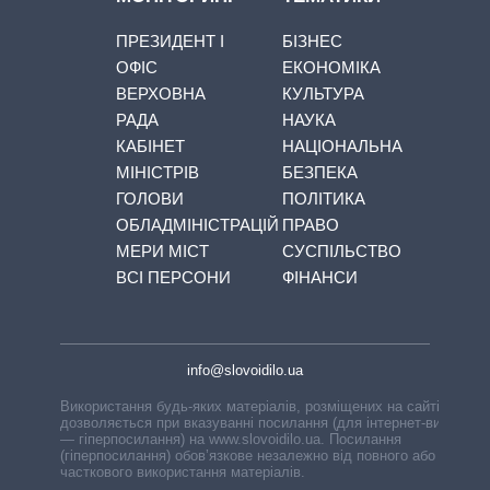
ПРЕЗИДЕНТ І
БІЗНЕС
ОФІС
ЕКОНОМІКА
ВЕРХОВНА
КУЛЬТУРА
РАДА
НАУКА
КАБІНЕТ
НАЦІОНАЛЬНА
МІНІСТРІВ
БЕЗПЕКА
ГОЛОВИ
ПОЛІТИКА
ОБЛАДМІНІСТРАЦІЙ
ПРАВО
МЕРИ МІСТ
СУСПІЛЬСТВО
ВСІ ПЕРСОНИ
ФІНАНСИ
info@slovoidilo.ua
Використання будь-яких матеріалів, розміщених на сайті,
дозволяється при вказуванні посилання (для інтернет-видань
— гіперпосилання) на www.slovoidilo.ua. Посилання
(гіперпосилання) обов’язкове незалежно від повного або
часткового використання матеріалів.