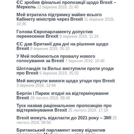
ЄС зробив фінальні пропозиції щодо Brexit –
Меркель
12 березня 2019, 21:40
Мей втратила підтримку майже всього
Кабінету міністрів через Brexit
11 березня 2019,
10:36
Голова Європарламенту допустив
перенесення Brexit
9 березня 2019, 11:24
ЄС дав Британії два дні на рішення щодо
Brexit
8 березня 2019, 05:10
У Мей побоюються провалу нового
голосування за Brexit
7 березня 2019, 16:46
Шотландія та Вельс виступили проти угоди
про Brexit
6 березня 2019, 05:02
Мей висунули вимоги щодо угоди про Brexit
3 березня 2019, 12:44
Берлін і Париж згодні на відтермінування
Brexit
28 лютого 2019, 08:46
Туск назвав раціональною пропозицію про
відтермінування Brexit
25 лютого 2019, 17:18
Brexit можуть відкласти до 2021 року – ЗМІ
25
лютого 2019, 09:56
Британський парламент знову відхилив