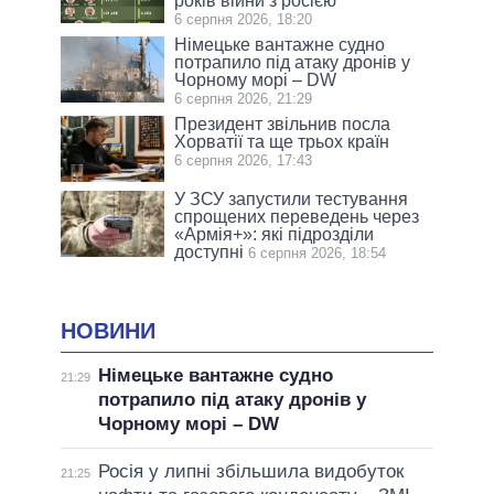
років війни з росією
6 серпня 2026, 18:20
Німецьке вантажне судно
потрапило під атаку дронів у
Чорному морі – DW
6 серпня 2026, 21:29
Президент звільнив посла
Хорватії та ще трьох країн
6 серпня 2026, 17:43
У ЗСУ запустили тестування
спрощених переведень через
«Армія+»: які підрозділи
доступні
6 серпня 2026, 18:54
НОВИНИ
Німецьке вантажне судно
21:29
потрапило під атаку дронів у
Чорному морі – DW
Росія у липні збільшила видобуток
21:25