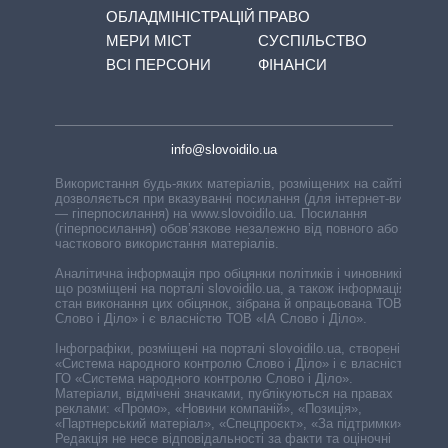
ОБЛАДМІНІСТРАЦІЙ
ПРАВО
МЕРИ МІСТ
СУСПІЛЬСТВО
ВСІ ПЕРСОНИ
ФІНАНСИ
info@slovoidilo.ua
Використання будь-яких матеріалів, розміщених на сайті,
дозволяється при вказуванні посилання (для інтернет-видань
— гіперпосилання) на www.slovoidilo.ua. Посилання
(гіперпосилання) обов’язкове незалежно від повного або
часткового використання матеріалів.
Аналітична інформація про обіцянки політиків і чиновників,
що розміщені на порталі slovoidilo.ua, а також інформація про
стан виконання цих обіцянок, зібрана й опрацьована ТОВ «ІА
Слово і Діло» і є власністю ТОВ «ІА Слово і Діло».
Інфографіки, розміщені на порталі slovoidilo.ua, створені ГО
«Система народного контролю Слово і Діло» і є власністю
ГО «Система народного контролю Слово і Діло».
Матеріали, відмічені значками, публікуються на правах
реклами: «Промо», «Новини компаній», «Позиція»,
«Партнерський матеріал», «Спецпроєкт», «За підтримки».
Редакція не несе відповідальності за факти та оціночні