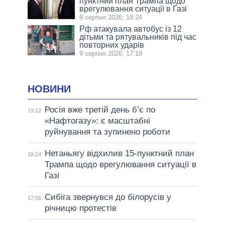
пунктний план Трампа щодо
врегулювання ситуації в Газі
9 серпня 2026, 18:24
Рф атакувала автобус із 12
дітьми та рятувальників під час
повторних ударів
9 серпня 2026, 17:19
НОВИНИ
Росія вже третій день б’є по
19:12
«Нафтогазу»: є масштабні
руйнування та зупинено роботи
Нетаньягу відхилив 15-пунктний план
18:24
Трампа щодо врегулювання ситуації в
Газі
Сибіга звернувся до білорусів у
17:56
річницю протестів