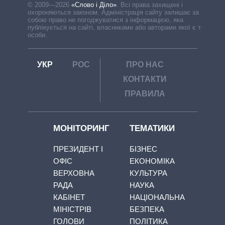
© 2009—2026
«Слово і Діло»
.
Всі права захищені і
охороняються законом. Адміністрація сайту залишає за
собою право не погоджуватися з інформацією, яка
публікується на сайті, власниками або авторами якої є треті
особи.
УКР
РОС
ПРО НАС
КОНТАКТИ
ПРАВИЛА
МОНІТОРИНГ
ТЕМАТИКИ
ПРЕЗИДЕНТ І
БІЗНЕС
ОФІС
ЕКОНОМІКА
ВЕРХОВНА
КУЛЬТУРА
РАДА
НАУКА
КАБІНЕТ
НАЦІОНАЛЬНА
МІНІСТРІВ
БЕЗПЕКА
ГОЛОВИ
ПОЛІТИКА