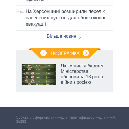
На Херсонщині розширили перелік
15:53
населених пунктів для обов'язкової
евакуації
Більше новин
ІНФОГРАФІКА
Як змінився бюджет
 за
Міністерства
асть
оборони за 13 років
війни з росією
аспі
Cуб'єкт у сфері онлайн-медіа. Ідентифікатор медіа – R40-
05063