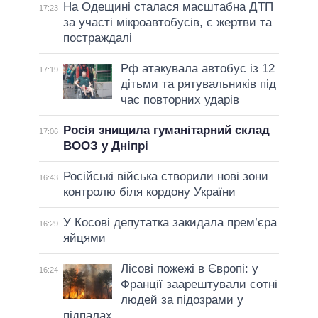
На Одещині сталася масштабна ДТП
17:23
за участі мікроавтобусів, є жертви та
постраждалі
Рф атакувала автобус із 12
17:19
дітьми та рятувальників під
час повторних ударів
Росія знищила гуманітарний склад
17:06
ВООЗ у Дніпрі
Російські війська створили нові зони
16:43
контролю біля кордону України
У Косові депутатка закидала прем’єра
16:29
яйцями
Лісові пожежі в Європі: у
16:24
Франції заарештували сотні
людей за підозрами у
підпалах