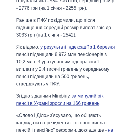
годувальника - 584 706 осіб, середній розмір
- 2776 грн (на 1 січня - 2255 грн).
Раніше в ПФУ повідомили, що після
підвищення середній розмір виплат зріс до
3033 грн (на 1 січня - 2542).
Як відомо,
у результаті індексації з 1 березня
пенсії підвищили 8,972 млн пенсіонерів з
10,2 млн. З урахуванням одноразової
виплати у 2,4 тисячі гривень у середньому
пенсії підвищили на 500 гривень,
стверджують у ПФУ.
Згідно з даними Мінфіну,
за минулий рік
пенсії в Україні зросли на 166 гривень
.
«Слово і Діло» з'ясувало, що обіцяють
кандидати в президенти стосовно виплат
пенсій і пенсійної реформи, докладніше -
на