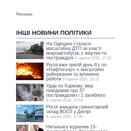
ІНШІ НОВИНИ ПОЛІТИКИ
На Одещині сталася
масштабна ДТП за участі
мікроавтобусів, є жертви та
постраждалі
9 серпня 2026, 17:23
Росія вже третій день б’є по
«Нафтогазу»: є масштабні
руйнування та зупинено
роботи
9 серпня 2026, 19:12
Удар по Харкову: мер
повідомив про 37
постраждалих і 1 загиблого
9 серпня 2026, 13:53
Росія знищила гуманітарний
склад ВООЗ у Дніпрі
9 серпня 2026, 17:06
Нетаньягу відхилив 15-