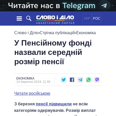
УКР
РОС
НОВИНИ
Слово і Діло
›
Стрічка публікацій
›
Економіка
У Пенсійному фонді
ОБIЦЯНКИ
СТРІЧКА
ПОЛІТИКА
назвали середній
ПОДІЇ
ЕКОНОМІКА
ПОЛIТИКИ
розмір пенсії
СТАТТІ
СУСПІЛЬСТВО
ІНФОГРАФІКА
ДУМКИ
СВІТ
УСІ ПОЛІТИКИ
ОГЛЯДИ
ПРЕЗИДЕНТ І ОФІС
ВІДЕО
ЕКОНОМІКА
ДАЙДЖЕСТИ
14 березня 2019, 11:45
ВЕРХОВНА РАДА
ПІДТРИМАТИ
КАБІНЕТ МІНІСТРІВ
Читати російською
ГОЛОВИ ОБЛАДМІНІСТРАЦІЙ
ПОРІВНЯННЯ ПОЛІТИКІВ
З березня
пенсії підвищили
не всім
МЕРИ МІСТ
категоріям одержувачів. Розмір виплат
ВСІ ПЕРСОНИ