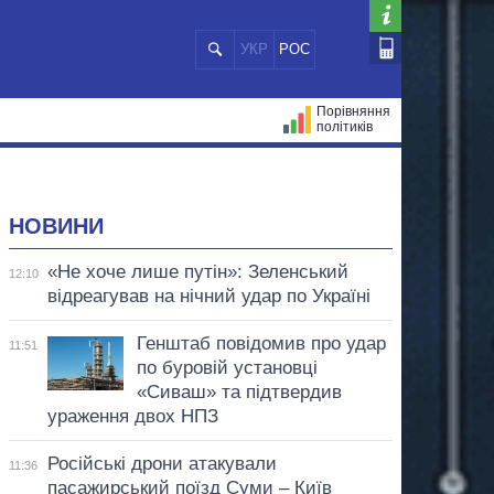
УКР
РОС
Порівняння
політиків
ЦІЙ
МЕРИ МІСТ
ВСІ ПЕРСОНИ
НОВИНИ
«Не хоче лише путін»: Зеленський
12:10
відреагував на нічний удар по Україні
Генштаб повідомив про удар
11:51
по буровій установці
«Сиваш» та підтвердив
ураження двох НПЗ
Російські дрони атакували
11:36
пасажирський поїзд Суми – Київ