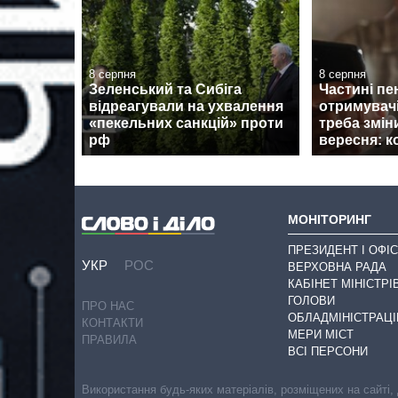
8 серпня
8 серпня
Зеленський та Сибіга
Частині пе
відреагували на ухвалення
отримувач
«пекельних санкцій» проти
треба змін
рф
вересня: к
МОНІТОРИНГ
ПРЕЗИДЕНТ І ОФІС
УКР
РОС
ВЕРХОВНА РАДА
КАБІНЕТ МІНІСТРІ
ГОЛОВИ
ПРО НАС
ОБЛАДМІНІСТРАЦІ
КОНТАКТИ
МЕРИ МІСТ
ПРАВИЛА
ВСІ ПЕРСОНИ
Використання будь-яких матеріалів, розміщених на сайті,