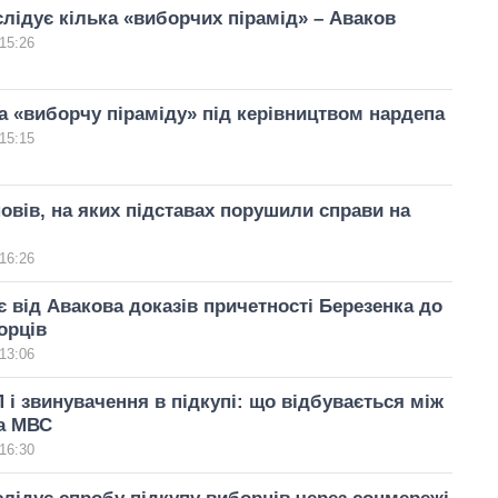
слідує кілька «виборчих пірамід» – Аваков
15:26
 «виборчу піраміду» під керівництвом нардепа
15:15
овів, на яких підставах порушили справи на
16:26
 від Авакова доказів причетності Березенка до
орців
13:06
 і звинувачення в підкупі: що відбувається між
а МВС
16:30