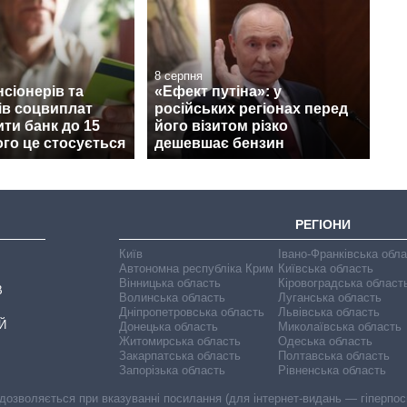
8 серпня
нсіонерів та
«Ефект путіна»: у
ів соцвиплат
російських регіонах перед
ити банк до 15
його візитом різко
ого це стосується
дешевшає бензин
РЕГІОНИ
Київ
Івано-Франківська обл
Автономна республіка Крим
Київська область
Вінницька область
Кіровоградська област
В
Волинська область
Луганська область
Дніпропетровська область
Львівська область
Й
Донецька область
Миколаївська область
Житомирська область
Одеська область
Закарпатська область
Полтавська область
Запорізька область
Рівненська область
 дозволяється при вказуванні посилання (для інтернет-видань — гіперпоси