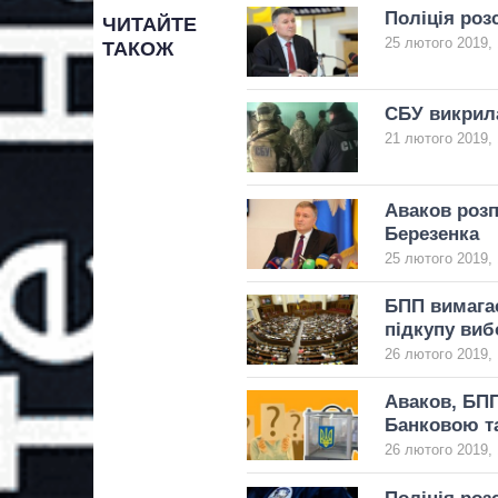
Поліція роз
ЧИТАЙТЕ
25 лютого 2019, 
ТАКОЖ
СБУ викрила
21 лютого 2019, 
Аваков розп
Березенка
25 лютого 2019, 
БПП вимагає
підкупу виб
26 лютого 2019, 
Аваков, БПП
Банковою т
26 лютого 2019, 