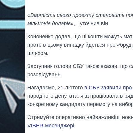
«
Вартість цього проекту становить пона
мільйонів доларів
», - уточнив він.
Кононенко додав, що ці кошти можуть мати
проте в цьому випадку йдеться про «брудн
шляхом.
Заступник голови СБУ також вказав, що с
розслідувань.
Нагадаємо, 21 лютого
в СБУ заявили про 
народного депутата, яка працювала в ряді
конкретному кандидату перемогу на вибор
Отримуйте оперативно найважливіші новин
VIBER-месенджері
.