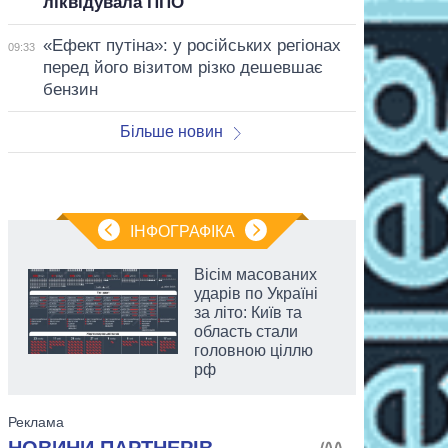
ліквідувала ППО
«Ефект путіна»: у російських регіонах
09:33
перед його візитом різко дешевшає
бензин
Більше новин
ІНФОГРАФІКА
Вісім масованих
ударів по Україні
за літо: Київ та
область стали
головною ціллю
рф