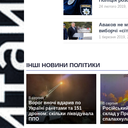
Поліція роз
24 лютого 2019, 
Аваков не м
виборчі «сі
1 березня 2019, 
ІНШІ НОВИНИ ПОЛІТИКИ
8 серпня
Ворог вночі вдарив по
8 серпня
Україні ракетами та 151
Російський
дроном: скільки ліквідувала
склад у Пр
ППО
спалахнул