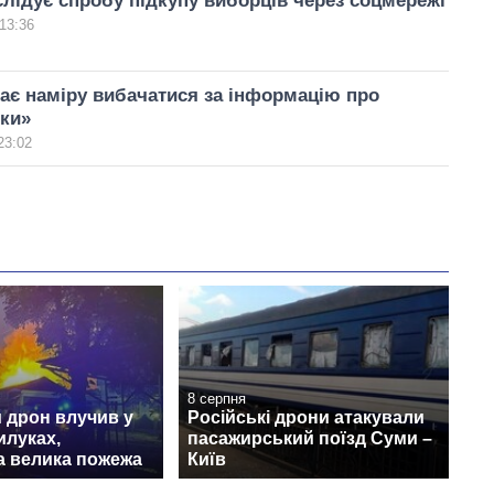
слідує спробу підкупу виборців через соцмережі
13:36
ає наміру вибачатися за інформацію про
тки»
23:02
8 серпня
 дрон влучив у
Російські дрони атакували
илуках,
пасажирський поїзд Суми –
а велика пожежа
Київ