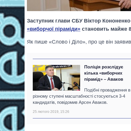
Заступник глави СБУ Віктор Кононенк
«виборчої піраміди»
становить майже 8
Як пише «Слово і Діло», про це він заявив
Поліція розслідує
кілька «виборчих
пірамід» – Аваков
Подібні провадження в
різному ступені масштабності стосуються 3-4
кандидатів, повідомив Арсен Аваков.
25 лютого 2019, 15:26