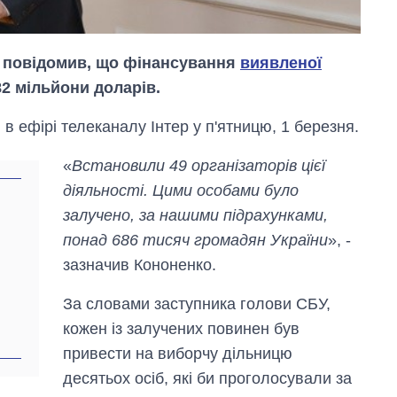
о повідомив, що фінансування
виявленої
2 мільйони доларів.
 в ефірі телеканалу Інтер у п'ятницю, 1 березня.
«
Встановили 49 організаторів цієї
діяльності. Цими особами було
залучено, за нашими підрахунками,
понад 686 тисяч громадян України
», -
Дефіцит пам’яті:
як зріс попит на
зазначив Кононенко.
чипи за останні
роки і що
За словами заступника голови СБУ,
прогнозують на
кожен із залучених повинен був
2027-й
привести на виборчу дільницю
десятьох осіб, які би проголосували за