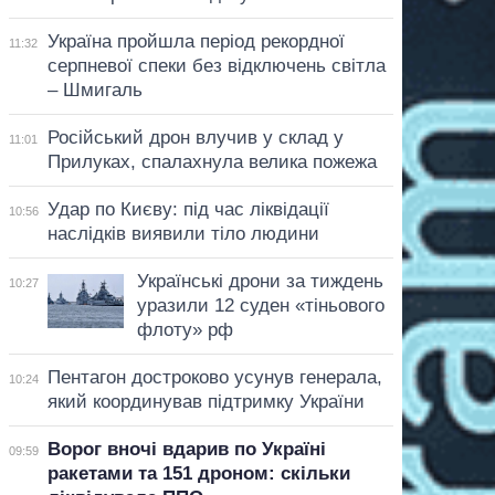
Україна пройшла період рекордної
11:32
серпневої спеки без відключень світла
– Шмигаль
Російський дрон влучив у склад у
11:01
Прилуках, спалахнула велика пожежа
Удар по Києву: під час ліквідації
10:56
наслідків виявили тіло людини
Українські дрони за тиждень
10:27
уразили 12 суден «тіньового
флоту» рф
Пентагон достроково усунув генерала,
10:24
який координував підтримку України
Ворог вночі вдарив по Україні
09:59
ракетами та 151 дроном: скільки