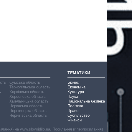
ТЕМАТИКИ
асть
Сумська область
Бізнес
Тернопільська область
Економіка
ь
Харківська область
Культура
Херсонська область
Наука
Хмельницька область
Національна безпека
Черкаська область
Політика
Чернівецька область
Право
Чернігівська область
Суспільство
Фінанси
лання) на www.slovoidilo.ua. Посилання (гіперпосилання)