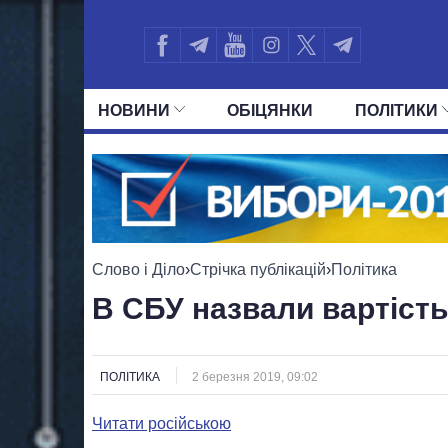
НОВИНИ
ОБIЦЯНКИ
ПОЛIТИКИ
УСІ ПОЛІТИКИ
ПРЕЗИДЕНТ І ОФ
Слово і Діло
›
Стрічка публікацій
›
Політика
В СБУ назвали вартість
ПОЛІТИКА
2 березня 2019, 09:02
Читати російською