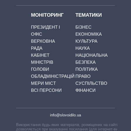
МОНІТОРИНГ
ТЕМАТИКИ
ПРЕЗИДЕНТ І
БІЗНЕС
ОФІС
ЕКОНОМІКА
ВЕРХОВНА
КУЛЬТУРА
РАДА
НАУКА
КАБІНЕТ
НАЦІОНАЛЬНА
МІНІСТРІВ
БЕЗПЕКА
ГОЛОВИ
ПОЛІТИКА
ОБЛАДМІНІСТРАЦІЙ
ПРАВО
МЕРИ МІСТ
СУСПІЛЬСТВО
ВСІ ПЕРСОНИ
ФІНАНСИ
info@slovoidilo.ua
Використання будь-яких матеріалів, розміщених на сайті,
дозволяється при вказуванні посилання (для інтернет-видань