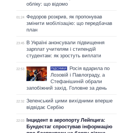
обліку: що відомо
Федоров розкрив, як пропонував
01:24
змінити мобілізацію: що передбачав
план
В Україні анонсували підвищення
23:45
зарплат учителям і стипендій
студентам: як зростуть виплати
Росія вдарила по
ПІДСУМКИ
22:53
Лозовій і Павлограду, а
Стефанішиній обрали
запобіжний захід. Головне за день
Зеленський цими вихідними вперше
22:32
відвідає Сербію
Інцидент в аеропорту Лейпцига:
22:03
Бундестаг спростував інформацію