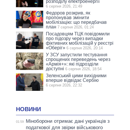
розподілу електроенергії
6 серпня 2026, 21:49
Федоров розкрив, як
пропонував змінити
мобілізацію: що передбачав
план
7 серпня 2026, 01:24
Посадовцям ТЦК повідомили
про підозру через випадки
фіктивних мобілізацій у реєстрі
«Оберіг»
6 серпня 2026, 20:14
У ЗСУ запустили тестування
спрощених переведень через
«Армія+»: які підрозділи
доступні
6 серпня 2026, 18:54
Зеленський цими вихідними
вперше відвідає Сербію
6 серпня 2026, 22:32
НОВИНИ
Міноборони отримає дані українців з
01:59
податкової для звірки військового