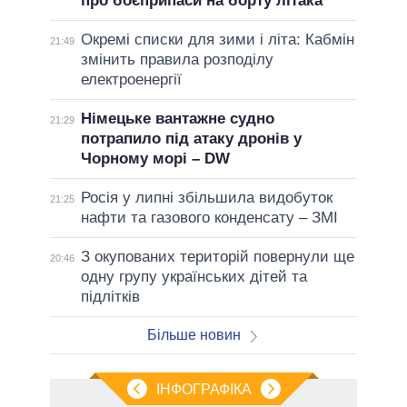
про боєприпаси на борту літака
Окремі списки для зими і літа: Кабмін
21:49
змінить правила розподілу
електроенергії
Німецьке вантажне судно
21:29
потрапило під атаку дронів у
Чорному морі – DW
Росія у липні збільшила видобуток
21:25
нафти та газового конденсату – ЗМІ
З окупованих територій повернули ще
20:46
одну групу українських дітей та
підлітків
Більше новин
ІНФОГРАФІКА