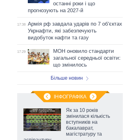
останні роки і що
прогнозують на 2027-й
Армія рф завдала ударів по 7 об'єктах
17:38
Укрнафти, які забезпечують
видобуток нафти та газу
МОН оновило стандарти
17:29
загальної середньої освіти:
що змінилось
Більше новин
ІНФОГРАФІКА
Як за 10 років
раїні
змінилася кількість
ої
вступників на
бакалаврат,
магістратуру та
аспірантуру