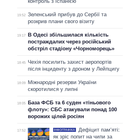
контроль з Іспанією
Зеленський прибув до Сербії та
19:52
розкрив плани свого візиту
В Одесі збільшилася кількість
19:17
постраждалих через російський
обстріл стадіону «Чорноморець»
Чехія посилить захист аеропортів
18:45
після інциденту з дроном у Лейпцигу
Міжнародні резерви України
18:09
скоротилися у липні
База ФСБ та 6 суден «тіньового
18:05
флоту»: СБС атакували понад 100
ворожих цілей росіян
Дефіцит пам’яті:
ІНФОГРАФІКА
17:52
як зріс попит на чипи за