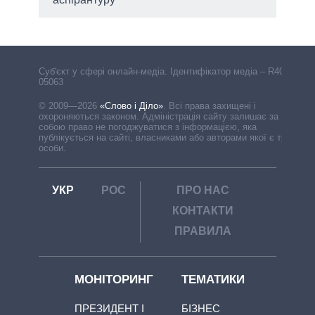
Cуб'єкт у сфері онлайн-медіа. Ідентифікатор медіа – R40-
05063
© 2009—2026
«Слово і Діло»
.
Всі права захищені і
охороняються законом. Адміністрація сайту залишає за
собою право не погоджуватися з інформацією, яка
публікується на сайті, власниками або авторами якої є треті
особи.
УКР
РОС
ПРО НАС
КОНТАКТИ
ПРАВИЛА
МОНІТОРИНГ
ТЕМАТИКИ
ПРЕЗИДЕНТ І
БІЗНЕС