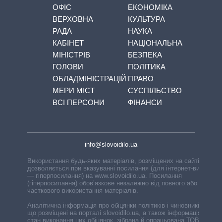
ОФІС
ЕКОНОМІКА
ВЕРХОВНА
КУЛЬТУРА
РАДА
НАУКА
КАБІНЕТ
НАЦІОНАЛЬНА
МІНІСТРІВ
БЕЗПЕКА
ГОЛОВИ
ПОЛІТИКА
ОБЛАДМІНІСТРАЦІЙ
ПРАВО
МЕРИ МІСТ
СУСПІЛЬСТВО
ВСІ ПЕРСОНИ
ФІНАНСИ
info@slovoidilo.ua
Використання будь-яких матеріалів, розміщених на сайті,
дозволяється при вказуванні посилання (для інтернет-видань
— гіперпосилання) на www.slovoidilo.ua. Посилання
(гіперпосилання) обов’язкове незалежно від повного або
часткового використання матеріалів.
Аналітична інформація про обіцянки політиків і чиновників,
що розміщені на порталі slovoidilo.ua, а також інформація про
стан виконання цих обіцянок, зібрана й опрацьована ТОВ «ІА