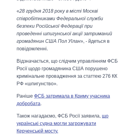
«
28 грудня 2018 року в місті Москві
співробітниками Федеральної служби
безпеки Російської Федерації при
проведенні шпигунської акції затриманий
громадянин США Пол Уїлан
», - йдеться в
повідомленні.
Відзначається, що слідчим управлінням ФСБ
Росії щодо громадянина США порушено
кримінальне провадження за статтею 276 КК
РФ «шпигунство».
Раніше
ФСБ затримала в Криму учасника
добробата
.
Також нагадаємо, ФСБ Росії заявила,
що
українські судна могли загрожувати
Керченській мосту.