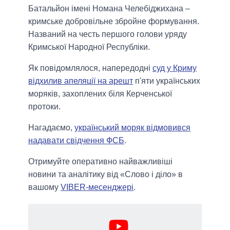
Батальйон імені Номана Челебіджихана –
кримське добровільне збройне формування.
Названий на честь першого голови уряду
Кримської Народної Республіки.
Як повідомлялося, напередодні
суд у Криму
відхилив апеляції на арешт
п'яти українських
моряків, захоплених біля Керченської
протоки.
Нагадаємо,
український моряк відмовився
надавати свідчення ФСБ
.
Отримуйте оперативно найважливіші
новини та аналітику від «Слово і діло» в
вашому
VIBER-месенджері
.