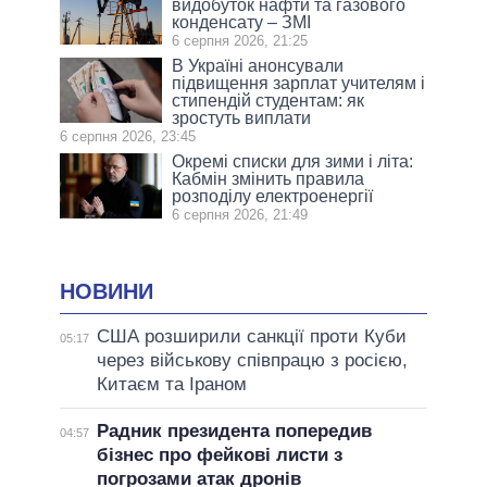
видобуток нафти та газового
конденсату – ЗМІ
6 серпня 2026, 21:25
В Україні анонсували
підвищення зарплат учителям і
стипендій студентам: як
зростуть виплати
6 серпня 2026, 23:45
Окремі списки для зими і літа:
Кабмін змінить правила
розподілу електроенергії
6 серпня 2026, 21:49
НОВИНИ
США розширили санкції проти Куби
05:17
через військову співпрацю з росією,
Китаєм та Іраном
Радник президента попередив
04:57
бізнес про фейкові листи з
погрозами атак дронів