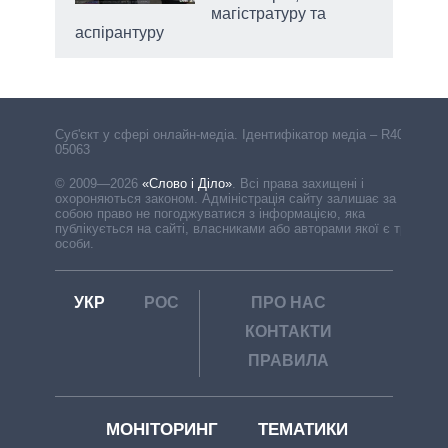
магістратуру та
аспірантуру
Cуб'єкт у сфері онлайн-медіа. Ідентифікатор медіа – R40-
05063
© 2009—2026
«Слово і Діло»
.
Всі права захищені і
охороняються законом. Адміністрація сайту залишає за
собою право не погоджуватися з інформацією, яка
публікується на сайті, власниками або авторами якої є треті
особи.
УКР
РОС
ПРО НАС
КОНТАКТИ
ПРАВИЛА
МОНІТОРИНГ
ТЕМАТИКИ