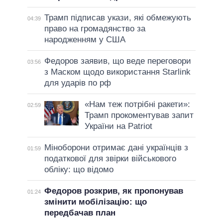
Трамп підписав укази, які обмежують
04:39
право на громадянство за
народженням у США
Федоров заявив, що веде переговори
03:56
з Маском щодо використання Starlink
для ударів по рф
«Нам теж потрібні ракети»:
02:59
Трамп прокоментував запит
України на Patriot
Міноборони отримає дані українців з
01:59
податкової для звірки військового
обліку: що відомо
Федоров розкрив, як пропонував
01:24
змінити мобілізацію: що
передбачав план