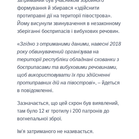
затриманий був учасником збройного
формування й збирався «здійснити
протиправні дії на території півострова».
Йому висунули звинувачення в незаконному
зберіганні боєприпасів і вибухових речовин.
«
Згідно з отриманими даними, навесні 2018
року обвинувачений організував на
території республіки обладнані схованки з
боєприпасами та вибуховими речовинами,
щоб використовувати їх при здійсненні
протиправних дій на півострові
», – йдеться
в повідомленні.
Зазначається, що цей схрон був виявлений,
там було 12 кг тротилу і 200 патронів до
вогнепальної зброї.
Ім'я затриманого не називається.