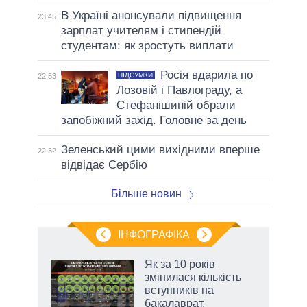
В Україні анонсували підвищення
23:45
зарплат учителям і стипендій
студентам: як зростуть виплати
Росія вдарила по
ПІДСУМКИ
22:53
Лозовій і Павлограду, а
Стефанішиній обрали
запобіжний захід. Головне за день
Зеленський цими вихідними вперше
22:32
відвідає Сербію
Більше новин
ІНФОГРАФІКА
и на
Як за 10 років
змінилася кількість
а
вступників на
бакалаврат,