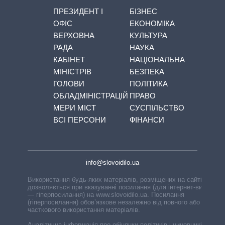
ПРЕЗИДЕНТ І
БІЗНЕС
ОФІС
ЕКОНОМІКА
ВЕРХОВНА
КУЛЬТУРА
РАДА
НАУКА
КАБІНЕТ
НАЦІОНАЛЬНА
МІНІСТРІВ
БЕЗПЕКА
ГОЛОВИ
ПОЛІТИКА
ОБЛАДМІНІСТРАЦІЙ
ПРАВО
МЕРИ МІСТ
СУСПІЛЬСТВО
ВСІ ПЕРСОНИ
ФІНАНСИ
info@slovoidilo.ua
Використання будь-яких матеріалів, розміщених на сайті,
дозволяється при вказуванні посилання (для інтернет-видань
— гіперпосилання) на www.slovoidilo.ua. Посилання
(гіперпосилання) обов’язкове незалежно від повного або
часткового використання матеріалів.
Аналітична інформація про обіцянки політиків і чиновників,