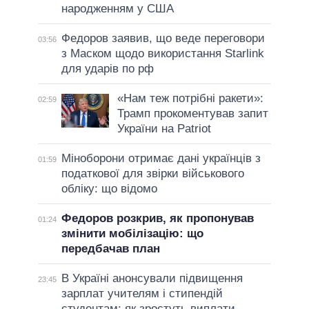
народженням у США
Федоров заявив, що веде переговори
03:56
з Маском щодо використання Starlink
для ударів по рф
«Нам теж потрібні ракети»:
02:59
Трамп прокоментував запит
України на Patriot
Міноборони отримає дані українців з
01:59
податкової для звірки військового
обліку: що відомо
Федоров розкрив, як пропонував
01:24
змінити мобілізацію: що
передбачав план
В Україні анонсували підвищення
23:45
зарплат учителям і стипендій
студентам: як зростуть виплати