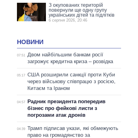
З окупованих територій
повернули ще одну групу
українських дітей та підлітків
6 серпня 2026, 20:46
НОВИНИ
Двом найбільшим банкам росії
07:51
загрожує кредитна криза – розвідка
США розширили санкції проти Куби
05:17
через військову співпрацю з росією,
Китаєм та Іраном
Радник президента попередив
04:57
бізнес про фейкові листи з
погрозами атак дронів
Трамп підписав укази, які обмежують
04:39
право на громадянство за