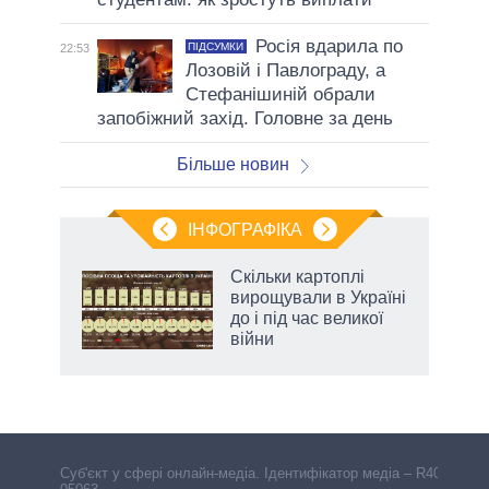
Росія вдарила по
ПІДСУМКИ
22:53
Лозовій і Павлограду, а
Стефанішиній обрали
запобіжний захід. Головне за день
Більше новин
ІНФОГРАФІКА
и на
Скільки картоплі
вирощували в Україні
а
до і під час великої
війни
Cуб'єкт у сфері онлайн-медіа. Ідентифікатор медіа – R40-