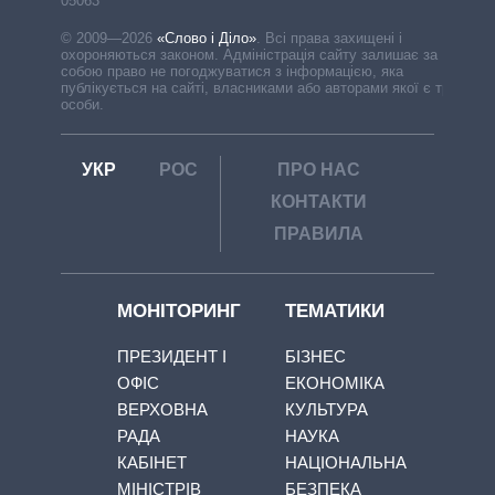
05063
© 2009—2026
«Слово і Діло»
.
Всі права захищені і
охороняються законом. Адміністрація сайту залишає за
собою право не погоджуватися з інформацією, яка
публікується на сайті, власниками або авторами якої є треті
особи.
УКР
РОС
ПРО НАС
КОНТАКТИ
ПРАВИЛА
МОНІТОРИНГ
ТЕМАТИКИ
ПРЕЗИДЕНТ І
БІЗНЕС
ОФІС
ЕКОНОМІКА
ВЕРХОВНА
КУЛЬТУРА
РАДА
НАУКА
КАБІНЕТ
НАЦІОНАЛЬНА
МІНІСТРІВ
БЕЗПЕКА