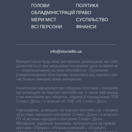
ГОЛОВИ
ПОЛІТИКА
ОБЛАДМІНІСТРАЦІЙ
ПРАВО
МЕРИ МІСТ
СУСПІЛЬСТВО
ВСІ ПЕРСОНИ
ФІНАНСИ
info@slovoidilo.ua
Використання будь-яких матеріалів, розміщених на сайті,
дозволяється при вказуванні посилання (для інтернет-видань
— гіперпосилання) на www.slovoidilo.ua. Посилання
(гіперпосилання) обов’язкове незалежно від повного або
часткового використання матеріалів.
Аналітична інформація про обіцянки політиків і чиновників,
що розміщені на порталі slovoidilo.ua, а також інформація про
стан виконання цих обіцянок, зібрана й опрацьована ТОВ «ІА
Слово і Діло» і є власністю ТОВ «ІА Слово і Діло».
Інфографіки, розміщені на порталі slovoidilo.ua, створені ГО
«Система народного контролю Слово і Діло» і є власністю
ГО «Система народного контролю Слово і Діло».
Матеріали, відмічені значками, публікуються на правах
реклами: «Промо», «Новини компаній», «Позиція»,