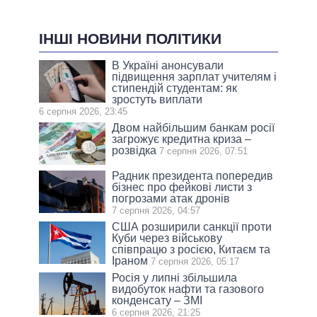
ІНШІ НОВИНИ ПОЛІТИКИ
В Україні анонсували
підвищення зарплат учителям і
стипендій студентам: як
зростуть виплати
6 серпня 2026, 23:45
Двом найбільшим банкам росії
загрожує кредитна криза –
розвідка
7 серпня 2026, 07:51
Радник президента попередив
бізнес про фейкові листи з
погрозами атак дронів
7 серпня 2026, 04:57
США розширили санкції проти
Куби через військову
співпрацю з росією, Китаєм та
Іраном
7 серпня 2026, 05:17
Росія у липні збільшила
видобуток нафти та газового
конденсату – ЗМІ
6 серпня 2026, 21:25