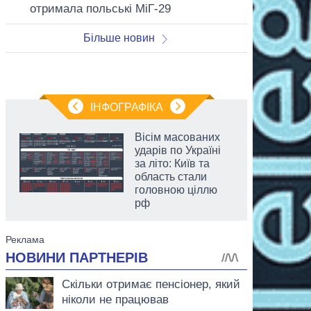
отримала польські МіГ-29
Більше новин
ІНФОГРАФІКА
Вісім масованих
ударів по Україні
за літо: Київ та
область стали
головною ціллю
рф