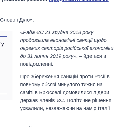
Слово і Діло».
«
Рада ЄС 21 грудня 2018 року
продовжила економічні санкції щодо
 у
окремих секторів російської економіки
до 31 липня 2019 року
», – йдеться в
Як за 10 років
змінилася кількість
повідомленні.
вступників на
бакалаврат,
Про збереження санкцій проти Росії в
магістратуру та
аспірантуру
повному обсязі минулого тижня на
саміті в Брюсселі домовилися лідери
держав-членів ЄС. Політичне рішення
ухвалили, незважаючи на намір Італії