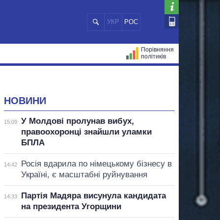
УКР
РОС
Порівняння
політиків
ЦІЙ
МЕРИ МІСТ
ВСІ ПЕРСОНИ
НОВИНИ
У Молдові пролунав вибух,
15:09
правоохоронці знайшли уламки
БПЛА
Росія вдарила по німецькому бізнесу в
14:42
Україні, є масштабні руйнування
Партія Мадяра висунула кандидата
14:33
на президента Угорщини