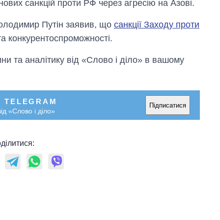
ових санкцій проти РФ через агресію на Азові.
олодимир Путін заявив, що
санкції Заходу проти
 та конкурентоспроможності.
и та аналітику від «Слово і діло» в вашому
У TELEGRAM
Підписатися
ід «Слово і діло»
ділитися: