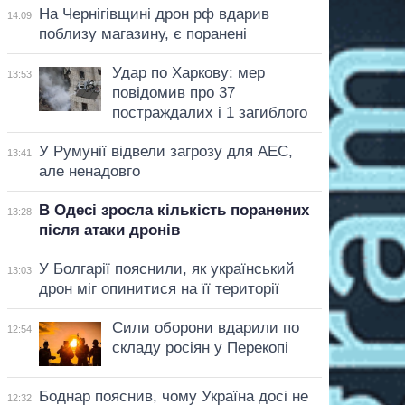
На Чернігівщині дрон рф вдарив
14:09
поблизу магазину, є поранені
Удар по Харкову: мер
13:53
повідомив про 37
постраждалих і 1 загиблого
У Румунії відвели загрозу для АЕС,
13:41
але ненадовго
В Одесі зросла кількість поранених
13:28
після атаки дронів
У Болгарії пояснили, як український
13:03
дрон міг опинитися на її території
Сили оборони вдарили по
12:54
складу росіян у Перекопі
Боднар пояснив, чому Україна досі не
12:32