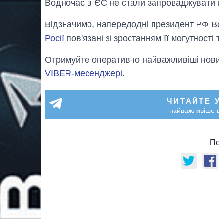
Водночас в ЄС не стали запроваджувати н
Відзначимо, напередодні президент РФ В
Росії
пов'язані зі зростанням її могутності
Отримуйте оперативно найважливіші новин
VIBER-месенджері
.
ЧИТАЙТЕ 
найважливіше в
По