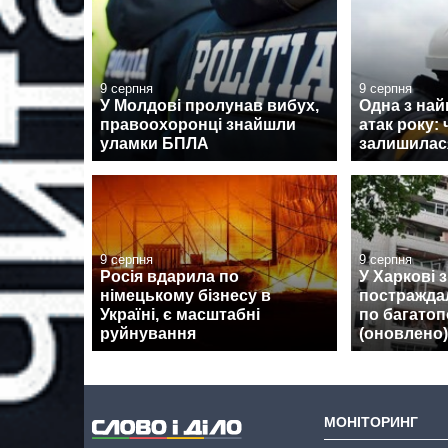
9 серпня
9 серпня
У Молдові пролунав вибух,
Одна з на
правоохоронці знайшли
атак року:
уламки БПЛА
залишилася
9 серпня
9 серпня
Росія вдарила по
У Харкові 
німецькому бізнесу в
постражда
Україні, є масштабні
по багатоп
руйнування
(оновлено)
МОНІТОРИНГ