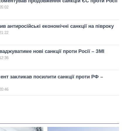
оментував продовження санкцій ЄС проти Росії
05:02
в антиросійські економічні санкції на півроку
21:22
ваджуватиме нові санкції проти Росії – ЗМІ
12:36
нт закликав посилити санкції проти РФ –
20:46