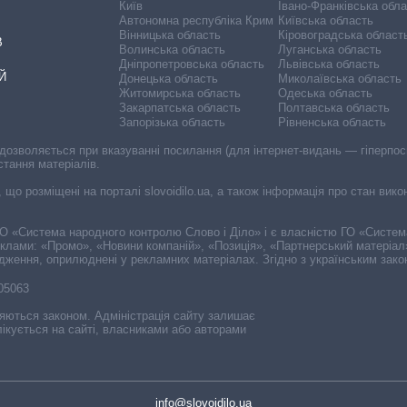
Київ
Івано-Франківська обл
Автономна республіка Крим
Київська область
Вінницька область
Кіровоградська област
В
Волинська область
Луганська область
Дніпропетровська область
Львівська область
Й
Донецька область
Миколаївська область
Житомирська область
Одеська область
Закарпатська область
Полтавська область
Запорізька область
Рівненська область
 дозволяється при вказуванні посилання (для інтернет-видань — гіперпоси
стання матеріалів.
, що розміщені на порталі slovoidilo.ua, а також інформація про стан вик
і ГО «Система народного контролю Слово і Діло» і є власністю ГО «Систе
еклами: «Промо», «Новини компаній», «Позиція», «Партнерський матеріал
судження, оприлюднені у рекламних матеріалах. Згідно з українським зак
-05063
няються законом. Адміністрація сайту залишає
ікується на сайті, власниками або авторами
info@slovoidilo.ua