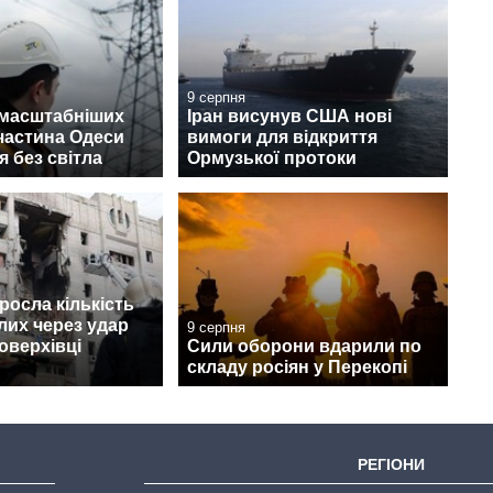
9 серпня
ймасштабніших
Іран висунув США нові
 частина Одеси
вимоги для відкриття
 без світла
Ормузької протоки
зросла кількість
лих через удар
9 серпня
оверхівці
Сили оборони вдарили по
складу росіян у Перекопі
РЕГІОНИ