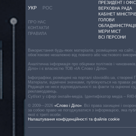
ПРЕЗИДЕНТ І ОФІС
УКР
РОС
ВЕРХОВНА РАДА
КАБІНЕТ МІНІСТРІ
ГОЛОВИ
ПРО НАС
ОБЛАДМІНІСТРАЦІ
КОНТАКТИ
МЕРИ МІСТ
ПРАВИЛА
ВСІ ПЕРСОНИ
Використання будь-яких матеріалів, розміщених на сайті,
обов’язкове незалежно від повного або часткового викори
Аналітична інформація про обіцянки політиків і чиновників
Діло» і є власністю ТОВ «ІА Слово і Діло».
Інфографіки, розміщені на порталі slovoidilo.ua, створен
Матеріали, відмічені значками, публікуються на правах р
Редакція не несе відповідальності за факти та оціночні 
рекламодавець.
Cуб'єкт у сфері онлайн-медіа. Ідентифікатор медіа – R40
© 2009—2026
«Слово і Діло»
.
Всі права захищені і охоро
за собою право не погоджуватися з інформацією, яка публ
якої є треті особи.
Налаштування конфіденційності та файлів cookie