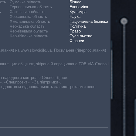
асть
Сумська область
Бізнес
Тернопільська область
Економіка
ь
Харківська область
Культура
Херсонська область
Наука
Хмельницька область
Національна безпека
Черкаська область
Політика
Чернівецька область
Право
Чернігівська область
Суспільство
Фінанси
лання) на www.slovoidilo.ua. Посилання (гіперпосилання)
онання цих обіцянок, зібрана й опрацьована ТОВ «ІА Слово і
ма народного контролю Слово і Діло».
», «Спецпроєкт», «За підтримки».
онодавством відповідальність за зміст реклами несе