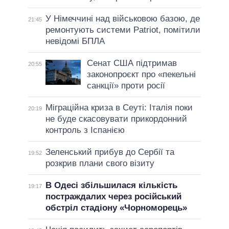
У Німеччині над військовою базою, де
21:45
ремонтують системи Patriot, помітили
невідомі БПЛА
Сенат США підтримав
20:55
законопроєкт про «пекельні
санкції» проти росії
Міграційна криза в Сеуті: Італія поки
20:19
не буде скасовувати прикордонний
контроль з Іспанією
Зеленський прибув до Сербії та
19:52
розкрив плани свого візиту
В Одесі збільшилася кількість
19:17
постраждалих через російський
обстріл стадіону «Чорноморець»