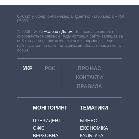
Cуб'єкт у сфері онлайн-медіа. Ідентифікатор медіа – R40-
05063
© 2009—2026
«Слово і Діло»
.
Всі права захищені і
охороняються законом. Адміністрація сайту залишає за
собою право не погоджуватися з інформацією, яка
публікується на сайті, власниками або авторами якої є треті
особи.
УКР
РОС
ПРО НАС
КОНТАКТИ
ПРАВИЛА
МОНІТОРИНГ
ТЕМАТИКИ
ПРЕЗИДЕНТ І
БІЗНЕС
ОФІС
ЕКОНОМІКА
ВЕРХОВНА
КУЛЬТУРА