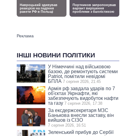
ІНШІ НОВИНИ ПОЛІТИКИ
У Німеччині над військовою
базою, де ремонтують системи
Patriot, помітили невідомі
БПЛА
7 серпня 2026, 21:45
Армія рф завдала ударів по 7
об'єктах Укрнафти, які
забезпечують видобуток нафти
та газу
7 серпня 2026, 17:38
За ексдержсекретаря МЗС
Банькова внесли заставу, він
вийшов із СІЗО
7 серпня 2026, 16:51
Зеленський прибув до Сербії