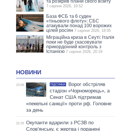
та розкрив плани свого візиту
7 серпня 2026, 19:52
База ФСБ та 6 суден
«тіньового флоту»: СБС
атакували понад 100 ворожих
цілей росіян
7 серпня 2026, 18:05
Міграційна криза в Сеуті: Італія
поки не буде скасовувати
прикордонний контроль з
Іспанією
7 серпня 2026, 20:19
НОВИНИ
Ворог обстріляв
ПІДСУМКИ
23:09
стадіон «Чорноморець», а
Сенат США підтримав
«пекельні санкції» проти рф. Головне
за день
Окупанти вдарили з РСЗВ по
22:29
Слов'янську, є жертва і поранені