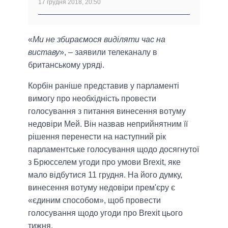
17 грудня 2018, 20:50
«
Ми не збираємося виділяти час на
виставу
», – заявили телеканалу в
британському уряді.
Корбін раніше представив у парламенті
вимогу про необхідність провести
голосування з питання винесення вотуму
недовіри Мей. Він назвав неприйнятним її
рішення перенести на наступний рік
парламентське голосування щодо досягнутої
з Брюсселем угоди про умови Brexit, яке
мало відбутися 11 грудня. На його думку,
винесення вотуму недовіри прем'єру є
«єдиним способом», щоб провести
голосування щодо угоди про Brexit цього
тижня.