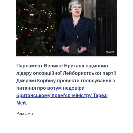
Парламент Великої Британії відмовив
лідеру опозиційної Лейбористської партії
Джеремі Корбіну провести голосування з
питання про
вотум недовіри
британському прем'єр-міністру Терезі
Мей
.