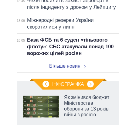
Чехія посилить захист аеропортів
18:45
після інциденту з дроном у Лейпцигу
Міжнародні резерви України
18:09
скоротилися у липні
База ФСБ та 6 суден «тіньового
18:05
флоту»: СБС атакували понад 100
ворожих цілей росіян
Більше новин
ІНФОГРАФІКА
Як змінився бюджет
раїні
Міністерства
ої
оборони за 13 років
війни з росією