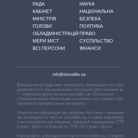
РАДА
НАУКА
КАБІНЕТ
НАЦІОНАЛЬНА
МІНІСТРІВ
БЕЗПЕКА
ГОЛОВИ
ПОЛІТИКА
ОБЛАДМІНІСТРАЦІЙ
ПРАВО
МЕРИ МІСТ
СУСПІЛЬСТВО
ВСІ ПЕРСОНИ
ФІНАНСИ
info@slovoidilo.ua
Використання будь-яких матеріалів, розміщених на сайті,
дозволяється при вказуванні посилання (для інтернет-видань
— гіперпосилання) на www.slovoidilo.ua. Посилання
(гіперпосилання) обов’язкове незалежно від повного або
часткового використання матеріалів.
Аналітична інформація про обіцянки політиків і чиновників,
що розміщені на порталі slovoidilo.ua, а також інформація про
стан виконання цих обіцянок, зібрана й опрацьована ТОВ «ІА
Слово і Діло» і є власністю ТОВ «ІА Слово і Діло».
Інфографіки, розміщені на порталі slovoidilo.ua, створені ГО