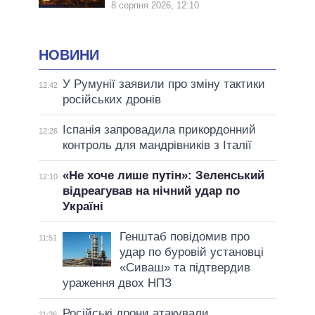
8 серпня 2026, 12:10
НОВИНИ
У Румунії заявили про зміну тактики
12:42
російських дронів
Іспанія запровадила прикордонний
12:26
контроль для мандрівників з Італії
«Не хоче лише путін»: Зеленський
12:10
відреагував на нічний удар по
Україні
Генштаб повідомив про
11:51
удар по буровій установці
«Сиваш» та підтвердив
ураження двох НПЗ
Російські дрони атакували
11:36