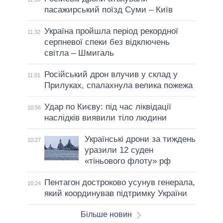
пасажирський поїзд Суми – Київ
Україна пройшла період рекордної
11:32
серпневої спеки без відключень
світла – Шмигаль
Російський дрон влучив у склад у
11:01
Прилуках, спалахнула велика пожежа
Удар по Києву: під час ліквідації
10:56
наслідків виявили тіло людини
Українські дрони за тиждень
10:27
уразили 12 суден
«тіньового флоту» рф
Пентагон достроково усунув генерала,
10:24
який координував підтримку України
Більше новин