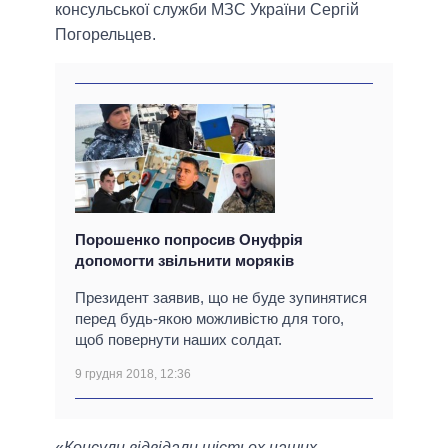
консульської служби МЗС України Сергій
Погорельцев.
Порошенко попросив Онуфрія
допомогти звільнити моряків
Президент заявив, що не буде зупинятися
перед будь-якою можливістю для того,
щоб повернути наших солдат.
9 грудня 2018, 12:36
«
Консули відвідали шістьох наших