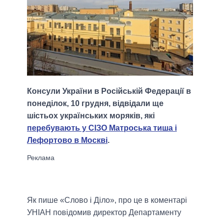
Консули України в Російській Федерації в
понеділок, 10 грудня, відвідали ще
шістьох українських моряків, які
перебувають у СІЗО Матроська тиша і
Лефортово в Москві
.
Як пише «Слово і Діло», про це в коментарі
УНІАН повідомив директор Департаменту