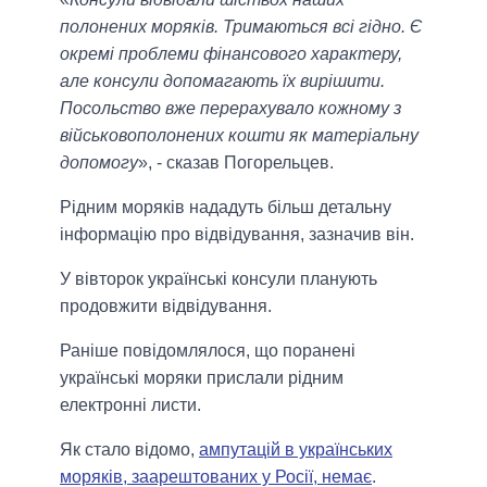
полонених моряків. Тримаються всі гідно. Є
окремі проблеми фінансового характеру,
але консули допомагають їх вирішити.
Посольство вже перерахувало кожному з
військовополонених кошти як матеріальну
допомогу
», - сказав Погорельцев.
Рідним моряків нададуть більш детальну
інформацію про відвідування, зазначив він.
У вівторок українські консули планують
продовжити відвідування.
Раніше повідомлялося, що поранені
українські моряки прислали рідним
електронні листи.
Як стало відомо,
ампутацій в українських
моряків, заарештованих у Росії, немає
.