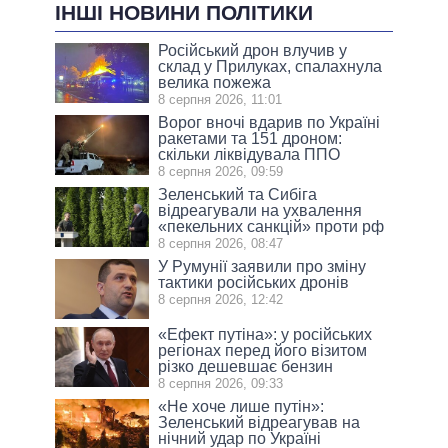
ІНШІ НОВИНИ ПОЛІТИКИ
Російський дрон влучив у
склад у Прилуках, спалахнула
велика пожежа
8 серпня 2026, 11:01
Ворог вночі вдарив по Україні
ракетами та 151 дроном:
скільки ліквідувала ППО
8 серпня 2026, 09:59
Зеленський та Сибіга
відреагували на ухвалення
«пекельних санкцій» проти рф
8 серпня 2026, 08:47
У Румунії заявили про зміну
тактики російських дронів
8 серпня 2026, 12:42
«Ефект путіна»: у російських
регіонах перед його візитом
різко дешевшає бензин
8 серпня 2026, 09:33
«Не хоче лише путін»:
Зеленський відреагував на
нічний удар по Україні