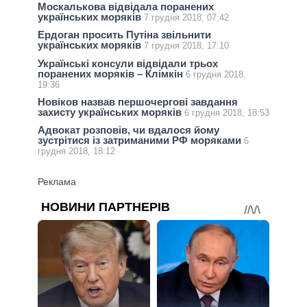
Москалькова відвідала поранених
українських моряків
7 грудня 2018, 07:42
Ердоган просить Путіна звільнити
українських моряків
7 грудня 2018, 17:10
Українські консули відвідали трьох
поранених моряків – Клімкін
6 грудня 2018,
19:36
Новіков назвав першочергові завдання
захисту українських моряків
6 грудня 2018, 18:53
Адвокат розповів, чи вдалося йому
зустрітися із затриманими РФ моряками
6
грудня 2018, 18:12