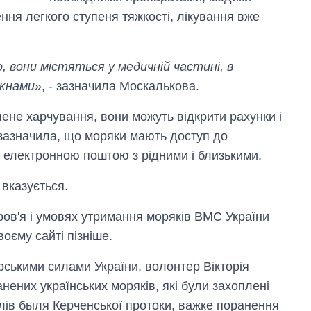
років війни з
ння легкого ступеня тяжкості, лікування вже
росією
 вони містяться у медичній частині, в
ікнами
», - зазначила Москалькова.
ене харчування, вони можуть відкрити рахунки і
 зазначила, що моряки мають доступ до
я електронною поштою з рідними і близькими.
 вказується.
ров'я і умовях утримання моряків ВМС України
оєму сайті пізніше.
ськими силами України, волонтер Вікторія
нених українських моряків, які були захоплені
блів быля Керченської протоки, важке поранення