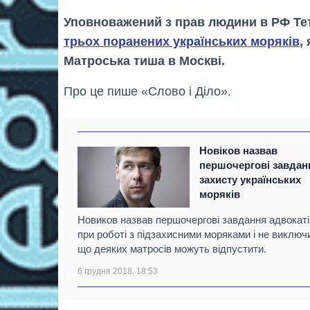
Уповноважений з прав людини в РФ Те
трьох поранених українських моряків
,
Матроська тиша в Москві.
Про це пише «Слово і Діло».
Новіков назвав
першочергові завдан
захисту українських
моряків
Новиков назвав першочергові завдання адвокаті
при роботі з підзахисними моряками і не виключ
що деяких матросів можуть відпустити.
6 грудня 2018, 18:53