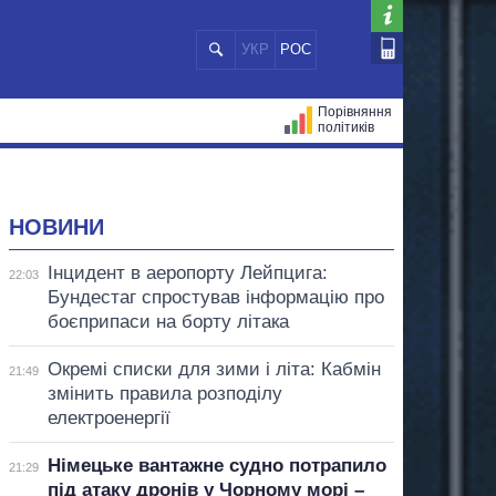
УКР
РОС
Порівняння
політиків
ЦІЙ
МЕРИ МІСТ
ВСІ ПЕРСОНИ
НОВИНИ
Інцидент в аеропорту Лейпцига:
22:03
Бундестаг спростував інформацію про
боєприпаси на борту літака
Окремі списки для зими і літа: Кабмін
21:49
змінить правила розподілу
електроенергії
Німецьке вантажне судно потрапило
21:29
під атаку дронів у Чорному морі –