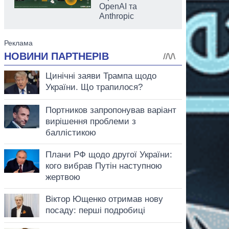
OpenAI та
Anthropic