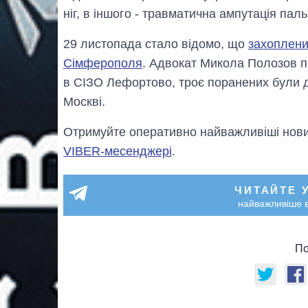
ніг, в іншого - травматична ампутація пальц
29 листопада стало відомо, що
захоплени
Сімферополя
. Адвокат Микола Полозов п
в СІЗО Лефортово, троє поранених були д
Москві.
Отримуйте оперативно найважливіші новин
VIBER-месенджері
.
ЧИТАЙТЕ 
найважливіше в
По