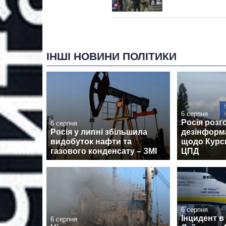
ІНШІ НОВИНИ ПОЛІТИКИ
6 серпня
Росія розг
6 серпня
Росія у липні збільшила
дезінформ
видобуток нафти та
щодо Курсь
газового конденсату – ЗМІ
ЦПД
6 серпня
Інцидент в
6 серпня