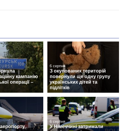
6 серпня
орнула
З окупованих територій
аційну кампанію
повернули ще одну групу
кої операції –
українських дітей та
підлітків
6 серпня
 аеропорту
У Німеччині затримали