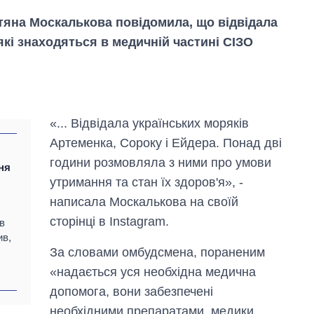
тяна Москалькова повідомила, що відвідала
 які знаходяться в медичній частині СІЗО
«... Відвідала українських моряків
Артеменка, Сороку і Ейдера. Понад дві
години розмовляла з ними про умови
ня
утримання та стан їх здоров'я», -
написала Москалькова на своїй
сторінці в Instagram.
в
ив,
За словами омбудсмена, пораненим
Як змінився
«надається уся необхідна медична
бюджет
допомога, вони забезпечені
Міністерства
оборони за 13
необхідними препаратами, медики