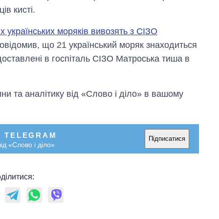
ів кисті.
х українських моряків вивозять з СІЗО
овідомив, що 21 український моряк знаходиться
оставлені в госпіталь СІЗО Матроська тиша в
и та аналітику від «Слово і діло» в вашому
У TELEGRAM
Підписатися
ід «Слово і діло»
ділитися: