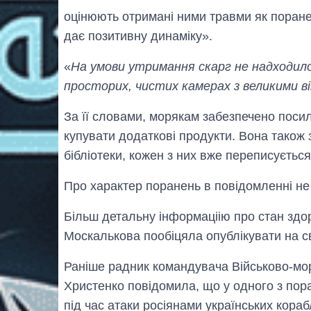
оцінюють отримані ними травми як поране
дає позитивну динаміку».
«
На умови утримання скарг не надходило,
просторих, чистих камерах з великими в
За її словами, морякам забезпечено посил
купувати додаткові продукти. Вона також
бібліотеки, кожен з них вже переписуєтьс
Про характер поранень в повідомленні не
Більш детальну інформаціію про стан здо
Москалькова пообіцяла опублікувати на св
Раніше радник командувача Військово-мор
Христенко повідомила, що у одного з пора
під час атаки росіянами українських кора