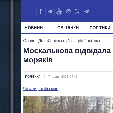
НОВИНИ
ОБIЦЯНКИ
ПОЛIТИКИ
УСІ ПОЛІТИКИ
ПРЕЗИДЕНТ І ОФ
Слово і Діло
›
Стрічка публікацій
›
Політика
Москалькова відвідала
моряків
ПОЛІТИКА
7 грудня 2018, 07:42
Читати російською