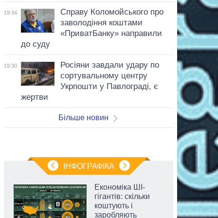
Справу Коломойського про
19:34
заволодіння коштами
«ПриватБанку» направили
до суду
Росіяни завдали удару по
19:30
сортувальному центру
Укрпошти у Павлограді, є
жертви
Більше новин
ІНФОГРАФІКА
Економіка ШІ-
гігантів: скільки
коштують і
заробляють