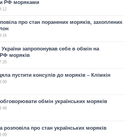
и РФ моряками
8:12
повіла про стан поранених моряків, захоплених
лон
9:16
України запропонував себе в обмін на
 РФ моряків
7:25
цяла пустити консулів до моряків – Клімкін
3:00
 обговорювати обмін українських моряків
4:48
 розповіла про стан українських моряків
3:00