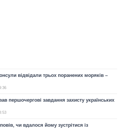
консули відвідали трьох поранених моряків –
9:36
вав першочергові завдання захисту українських
8:53
повів, чи вдалося йому зустрітися із