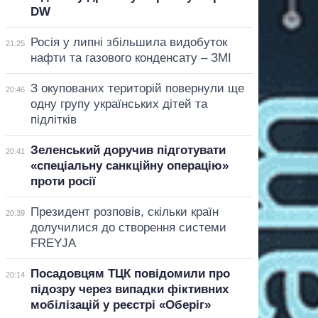
DW
Росія у липні збільшила видобуток
21:25
нафти та газового конденсату – ЗМІ
З окупованих територій повернули ще
20:46
одну групу українських дітей та
підлітків
Зеленський доручив підготувати
20:41
«спеціальну санкційну операцію»
проти росії
Президент розповів, скільки країн
20:39
долучилися до створення системи
FREYJA
Посадовцям ТЦК повідомили про
20:14
підозру через випадки фіктивних
мобілізацій у реєстрі «Оберіг»